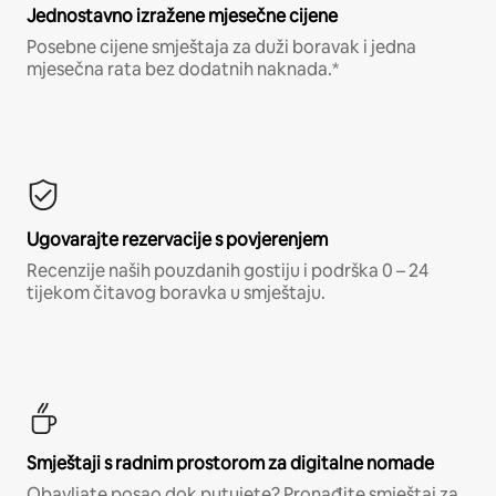
Jednostavno izražene mjesečne cijene
Posebne cijene smještaja za duži boravak i jedna
mjesečna rata bez dodatnih naknada.*
Ugovarajte rezervacije s povjerenjem
Recenzije naših pouzdanih gostiju i podrška 0 – 24
tijekom čitavog boravka u smještaju.
Smještaji s radnim prostorom za digitalne nomade
Obavljate posao dok putujete? Pronađite smještaj za