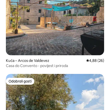
Kuća – Arcos de Valdevez
Prosječna ocje
4,88 (26)
Casa do Convento - povijest i priroda
Odabrali gosti
Odabrali gosti