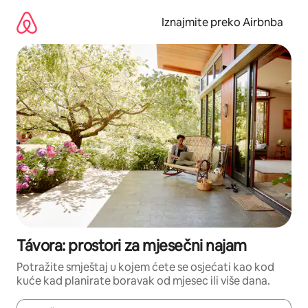
Prijeđi
na
Iznajmite preko Airbnba
sadržaj
Távora: prostori za mjesečni najam
Potražite smještaj u kojem ćete se osjećati kao kod
kuće kad planirate boravak od mjesec ili više dana.