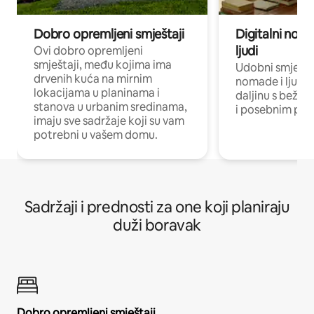
Dobro opremljeni smještaji
Digitalni noma
ljudi
Ovi dobro opremljeni
smještaji, među kojima ima
Udobni smještaj
drvenih kuća na mirnim
nomade i ljude 
lokacijama u planinama i
daljinu s bežič
stanova u urbanim sredinama,
i posebnim pro
imaju sve sadržaje koji su vam
potrebni u vašem domu.
Sadržaji i prednosti za one koji planiraju
duži boravak
Dobro opremljeni smještaji