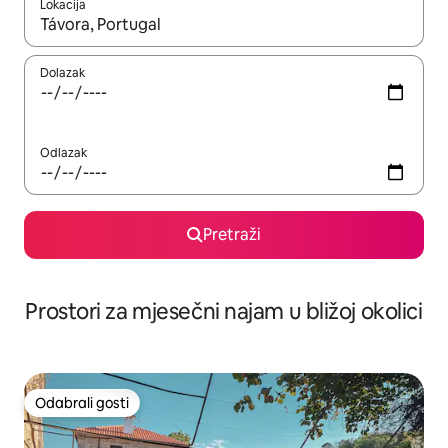
Lokacija
Kada budu dostupni rezultati, moći ćete ih pregledati koristeći
Dolazak
Odlazak
Pretraži
Prostori za mjesečni najam u bližoj okolici
Odabrali gosti
Odabrali gosti