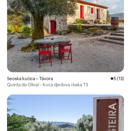
Seoska kućica – Távora
Prosječna 
5 (13)
Quinta do Olival – Kuća djedova i baka T3