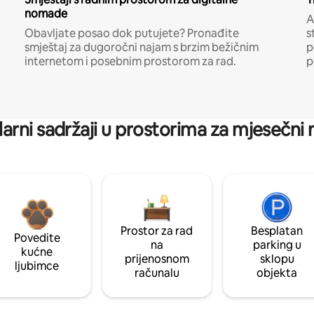
nomade
A
Obavljate posao dok putujete? Pronađite
s
smještaj za dugoročni najam s brzim bežičnim
p
internetom i posebnim prostorom za rad.
p
arni sadržaji u prostorima za mjesečni
Prostor za rad
Besplatan
Povedite
na
parking u
kućne
prijenosnom
sklopu
ljubimce
računalu
objekta