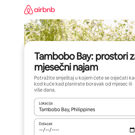
Prijeđi
na
sadržaj
Tambobo Bay: prostori z
mjesečni najam
Potražite smještaj u kojem ćete se osjećati k
kod kuće kad planirate boravak od mjesec ili
više dana.
Lokacija
Kada budu dostupni rezultati, moći ćete ih pregle
Dolazak