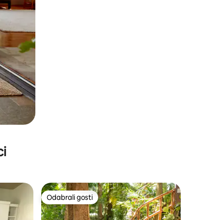
ci
Odabrali gosti
Odabrali gosti