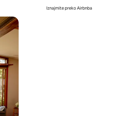
Iznajmite preko Airbnba
li prelaskom prstom po zaslonu.