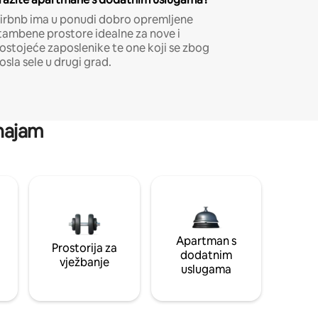
irbnb ima u ponudi dobro opremljene
tambene prostore idealne za nove i
ostojeće zaposlenike te one koji se zbog
osla sele u drugi grad.
 najam
Apartman s
Prostorija za
dodatnim
vježbanje
uslugama