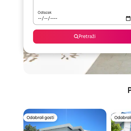
Odlazak
Pretraži
P
Odabrali gosti
Odabrali
Odabrali gosti
Odabrali