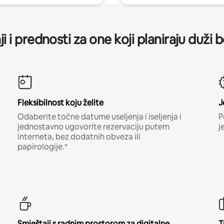
ji i prednosti za one koji planiraju duži 
Fleksibilnost koju želite
J
Odaberite točne datume useljenja i iseljenja i
P
jednostavno ugovorite rezervaciju putem
j
interneta, bez dodatnih obveza ili
papirologije.*
Smještaji s radnim prostorom za digitalne
T