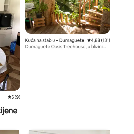
Kuća na stablu – Dumaguete
Prosječna ocjena: 4,88/
4,88 (131)
Dumaguete Oasis Treehouse, u blizini
zračne luke i trgovačkog centra
Prosječna ocjena: 5/5, recenzija: 9
5 (9)
ijene