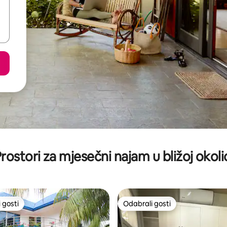
rostori za mjesečni najam u bližoj okoli
 gosti
Odabrali gosti
 gosti
Odabrali gosti