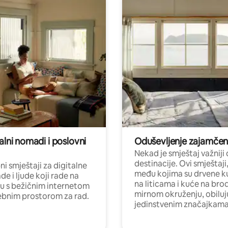
alni nomadi i poslovni
Oduševljenje zajamče
Nekad je smještaj važniji
destinacije. Ovi smještaji
i smještaji za digitalne
među kojima su drvene k
e i ljude koji rade na
na liticama i kuće na bro
nu s bežičnim internetom
mirnom okruženju, obiluj
ebnim prostorom za rad.
jedinstvenim značajkama