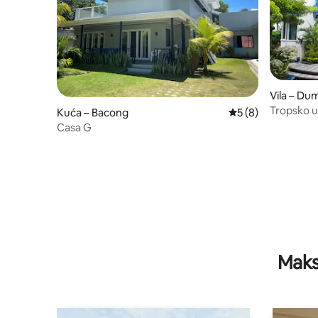
Vila – D
Tropsko u
Kuća – Bacong
Prosječna ocjena: 5
5 (8)
Casa G
Maks