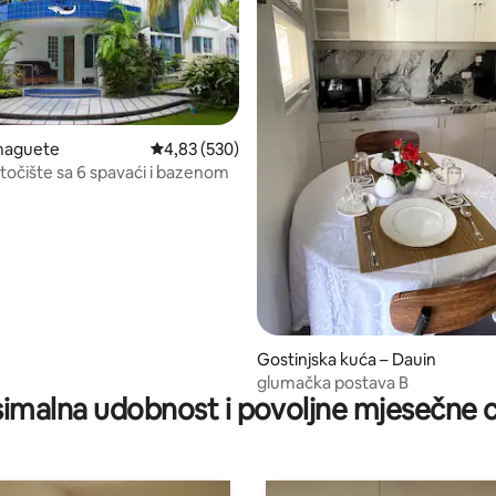
umaguete
Prosječna ocjena: 4,83/5, recenzija: 530
4,83 (530)
točište sa 6 spavaći i bazenom
/5, recenzija: 8
Gostinjska kuća – Dauin
glumačka postava B
imalna udobnost i povoljne mjesečne c