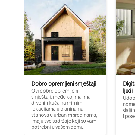
Dobro opremljeni smještaji
Digit
ljudi
Ovi dobro opremljeni
smještaji, među kojima ima
Udobn
drvenih kuća na mirnim
nomad
lokacijama u planinama i
dalji
stanova u urbanim sredinama,
i pos
imaju sve sadržaje koji su vam
potrebni u vašem domu.