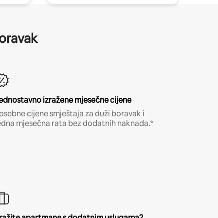
boravak
ednostavno izražene mjesečne cijene
osebne cijene smještaja za duži boravak i
edna mjesečna rata bez dodatnih naknada.*
ražite apartmane s dodatnim uslugama?