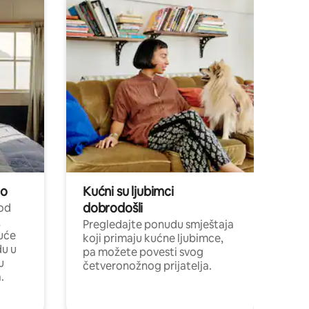
no
Kućni su ljubimci
dobrodošli
 od
,
Pregledajte ponudu smještaja
uće
koji primaju kućne ljubimce,
du u
pa možete povesti svog
u
četveronožnog prijatelja.
.