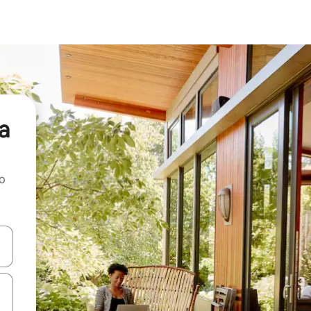
a
ao
dati koristeći se strelicama prema gore i prema dolje, kao i dodirom i