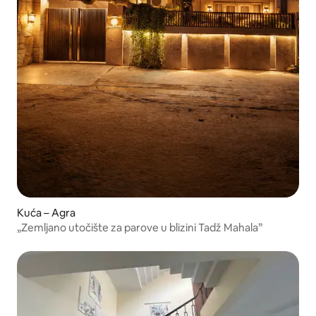
Kuća – Agra
„Zemljano utočište za parove u blizini Tadž Mahala”