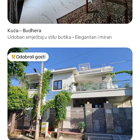
Kuća – Budhera
Udoban smještaj u stilu butika • Elegantan i miran
Odabrali gosti
Među najviše rangiranima s oznakom „Odabrali gosti”