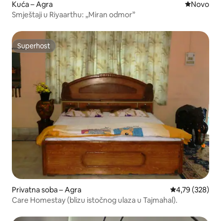
Kuća – Agra
Novi smješ
Novo
Smještaji u Riyaarthu: „Miran odmor”
Superhost
Superhost
Privatna soba – Agra
Prosječna ocjen
4,79 (328)
Care Homestay (blizu istočnog ulaza u Tajmahal).