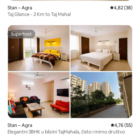
Stan – Agra
Prosječna ocje
4,82 (38)
Taj Glance - 2 Km to Taj Mahal
Superhost
Superhost
Stan – Agra
Prosječna ocje
4,76 (55)
Elegantni 3BHK u blizini TajMahala, čisto i mirno društvo