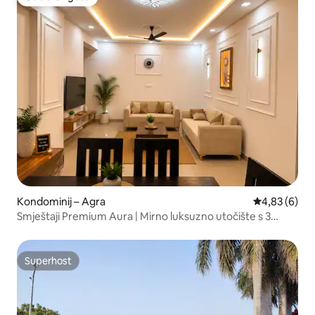
Odabrali gosti
Kondominij – Agra
Prosječna ocj
4,83 (6)
Smještaji Premium Aura | Mirno luksuzno utočište s 3
spavaćim sobama
Superhost
Superhost