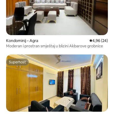
Kondominij – Agra
Prosječna ocje
4,96 (24)
Moderan i prostran smještaj u blizini Akbarove grobnice
Superhost
Superhost