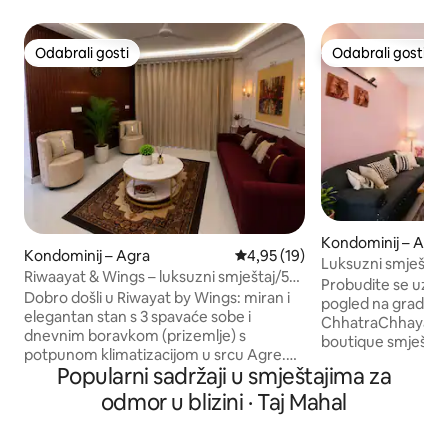
Odabrali gosti
Odabrali gosti
Odabrali gosti
Odabrali gosti
Kondominij – Agra
Kondominij – Agra
Prosječna ocjena: 4,95/5, recen
4,95 (19)
Luksuzni smještaj 
Riwaayat & Wings – luksuzni smještaj/5
blizini Tadž Mahala
Probudite se uz bl
min od Tadž Mahala
Dobro došli u Riwayat by Wings: miran i
Pogled na nebo
pogled na grad i mi
elegantan stan s 3 spavaće sobe i
ChhatraChhaya. Pažljivo uređen
dnevnim boravkom (prizemlje) s
boutique smještaj
potpunom klimatizacijom u srcu Agre.
namijenjen obitelj
Popularni sadržaji u smještajima za
Kuća u kojoj je mir i koja je udaljena samo
putnicima koji tra
5 minuta od gradske vreve, a nudi: • 3
odmor u blizini · Taj Mahal
nekoliko minuta ud
prostrane spavaće sobe • 2 povezane
Prostor se sastoji
kupaonice • Udobno kućno kino za
soba, udobnog dn