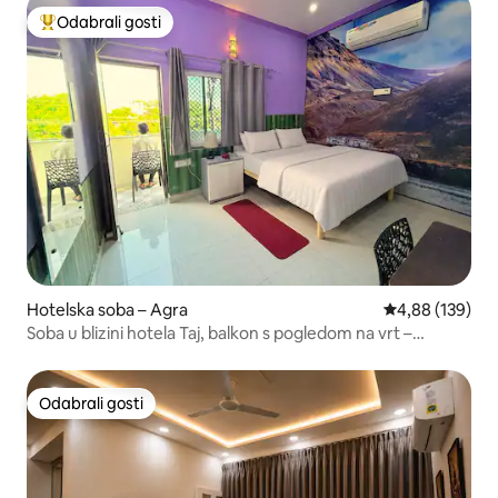
Odabrali gosti
Među najviše rangiranima s oznakom „Odabrali gosti”
Hotelska soba – Agra
Prosječna ocjen
4,88 (139)
Soba u blizini hotela Taj, balkon s pogledom na vrt –
Anukampa
Odabrali gosti
Odabrali gosti