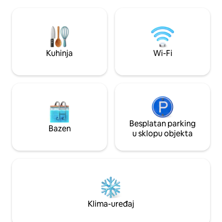
filmske večeri • Poseban radni prostor za
funkcionalne kuhinj
radne odmore • Sobe s potpunom
pažljivo uređeno ka
klimatizacijom • potpuno opremljena
opuštajuće okruženje. Ovaj 
kuhinja • Zabavne igre u zatvorenom
kojem se spajaju m
.Prikladno za parove • Prekrasno
domaća udobnost,
dvorište Bilo da dolazite s obitelji,
mogućnost boravk
Kuhinja
Wi-Fi
prijateljima ili partnerom, radujemo se
smještaju u kojem 
što ćemo vas ugostiti. :)
Besplatan parking
Bazen
u sklopu objekta
Klima-uređaj