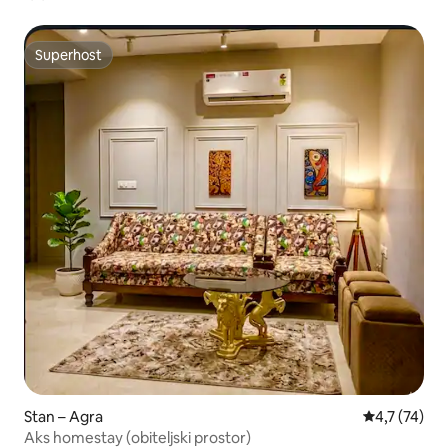
Superhost
Superhost
Stan – Agra
Prosječna oc
4,7 (74)
Aks homestay (obiteljski prostor)