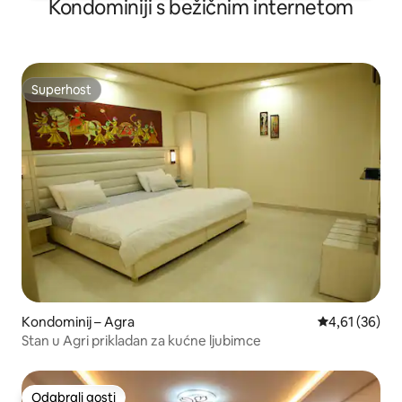
Kondominiji s bežičnim internetom
Superhost
Superhost
Kondominij – Agra
Prosječna ocje
4,61 (36)
Stan u Agri prikladan za kućne ljubimce
Odabrali gosti