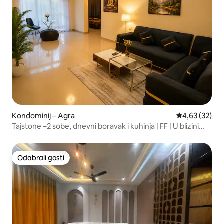
Kondominij – Agra
Prosječna ocje
4,63 (32)
Tajstone –2 sobe, dnevni boravak i kuhinja | FF | U blizini
Tadž Mahala
Odabrali gosti
Odabrali gosti