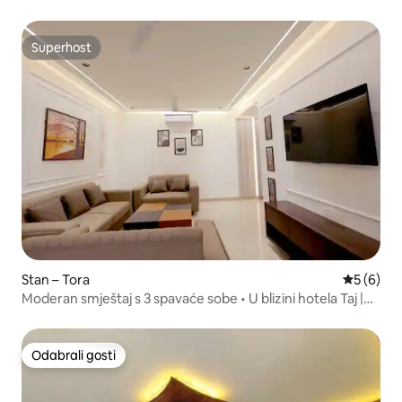
Superhost
Superhost
Stan – Tora
Prosječna
5 (6)
Moderan smještaj s 3 spavaće sobe • U blizini hotela Taj |
Nudi Supremo Stays
Odabrali gosti
Odabrali gosti