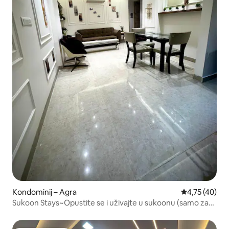
Kondominij – Agra
Prosječna ocje
4,75 (40)
Sukoon Stays~Opustite se i uživajte u sukoonu (samo za
obitelji)