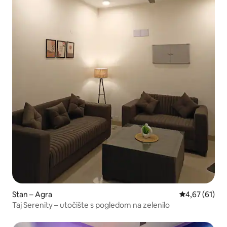
Stan – Agra
Prosječna ocje
4,67 (61)
Taj Serenity – utočište s pogledom na zelenilo