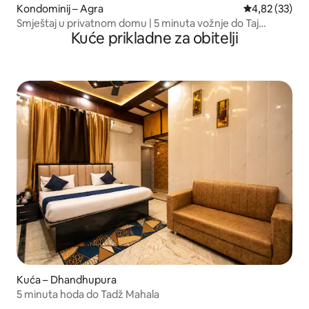
Kondominij – Agra
Prosječna ocje
4,82 (33)
Smještaj u privatnom domu | 5 minuta vožnje do Taj
Kuće prikladne za obitelji
Mahala
Kuća – Dhandhupura
5 minuta hoda do Tadž Mahala