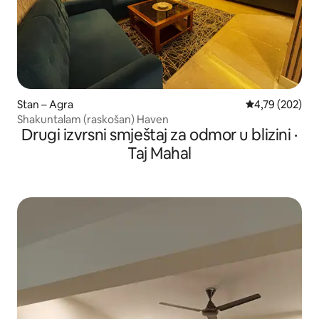
Stan – Agra
Prosječna ocjen
4,79 (202)
Shakuntalam (raskošan) Haven
Drugi izvrsni smještaj za odmor u blizini ·
Taj Mahal