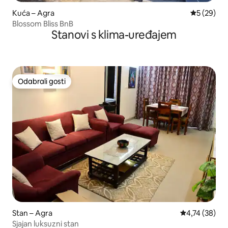
Kuća – Agra
Prosječna o
5 (29)
Blossom Bliss BnB
Stanovi s klima-uređajem
Odabrali gosti
Odabrali gosti
Stan – Agra
Prosječna ocje
4,74 (38)
Sjajan luksuzni stan