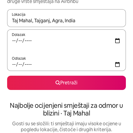
druge vrste smještaja na Airbnbu
Lokacija
Kada budu dostupni rezultati, moći ćete ih pregledati koristeći
Dolazak
Odlazak
Pretraži
Najbolje ocijenjeni smještaji za odmor u
blizini · Taj Mahal
Gosti su se složili: ti smještaji imaju visoke ocjene u
pogledu lokacije, čistoće i drugih kriterija.