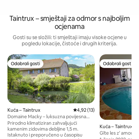
Taintrux – smještaji za odmor s najboljim
ocjenama
Gosti su se složili: ti smještaji imaju visoke ocjene u
pogledu lokacije, čistoće i drugih kriterija.
Odabrali gosti
Odabrali gosti
Odabrali gosti
Odabrali gosti
Kuća – Taintrux
Prosječna ocjena: 4,92/5, recen
4,92 (13)
Domaine Macky – luksuzna povijesna
seoska kuća u Vogezama
Prirodno klimatiziran zahvaljujući
Kuća – Taintrux
kamenim zidovima debljine 1,5 m.
Gîte les z' amour
Istaknuto i preporučeno u časopisu