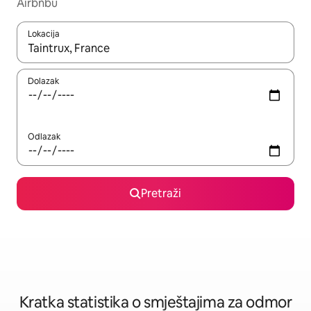
Airbnbu
Lokacija
Kada budu dostupni rezultati, moći ćete ih pregledati koristeći
Dolazak
Odlazak
Pretraži
Kratka statistika o smještajima za odmor