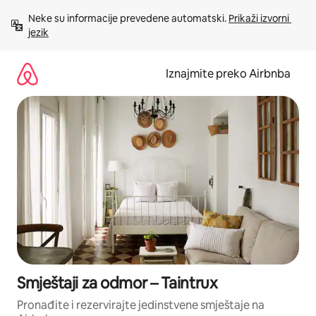
Prijeđi
Neke su informacije prevedene automatski. 
Prikaži izvorni 
na
jezik
sadržaj
Iznajmite preko Airbnba
Smještaji za odmor – Taintrux
Pronađite i rezervirajte jedinstvene smještaje na