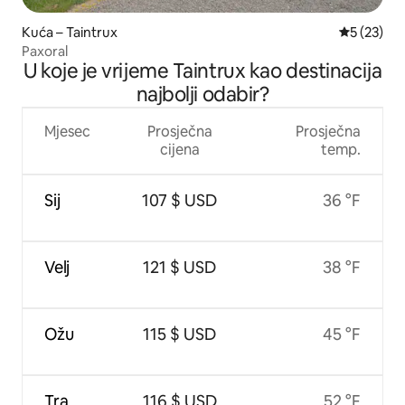
Kuća – Taintrux
Prosječna 
5 (23)
Paxoral
U koje je vrijeme Taintrux kao destinacija
najbolji odabir?
Mjesec
Prosječna
Prosječna
cijena
temp.
Sij
107 $ USD
36 °F
Velj
121 $ USD
38 °F
Ožu
115 $ USD
45 °F
Tra
116 $ USD
52 °F