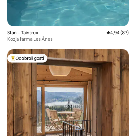
Stan – Taintrux
Prosječna ocje
4,94 (87)
Kozja farma Les Ânes
Odabrali gosti
Među najviše rangiranima s oznakom „Odabrali gosti”