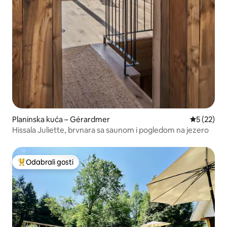
Planinska kuća – Gérardmer
Prosječna 
5 (22)
Hissala Juliette, brvnara sa saunom i pogledom na jezero
Odabrali gosti
Među najviše rangiranima s oznakom „Odabrali gosti”