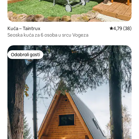
Kuća – Taintrux
Prosječna ocje
4,79 (38)
Seoska kuća za 6 osoba u srcu Vogeza
Odabrali gosti
Odabrali gosti