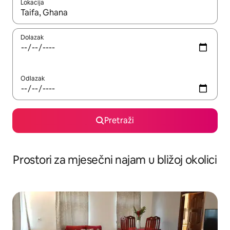
Lokacija
Kada budu dostupni rezultati, moći ćete ih pregledati koristeći
Dolazak
Odlazak
Pretraži
Prostori za mjesečni najam u bližoj okolici