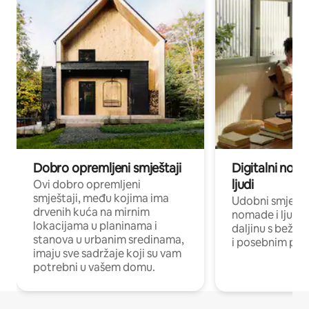
Dobro opremljeni smještaji
Digitalni noma
ljudi
Ovi dobro opremljeni
smještaji, među kojima ima
Udobni smještaj
drvenih kuća na mirnim
nomade i ljude 
lokacijama u planinama i
daljinu s bežič
stanova u urbanim sredinama,
i posebnim pro
imaju sve sadržaje koji su vam
potrebni u vašem domu.