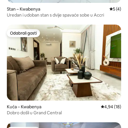
Stan – Kwabenya
Prosječna
5 (4)
Uredan i udoban stan s dvije spavaće sobe u Accri
Odabrali gosti
Odabrali gosti
Kuća – Kwabenya
Prosječna ocje
4,94 (18)
Dobro došli u Grand Central