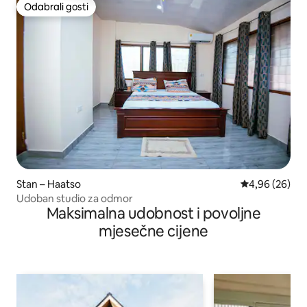
Odabrali gosti
Odabrali gosti
Stan – Haatso
Prosječna ocje
4,96 (26)
Udoban studio za odmor
Maksimalna udobnost i povoljne
mjesečne cijene