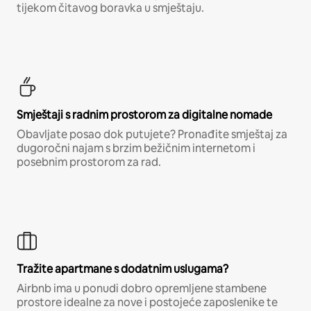
tijekom čitavog boravka u smještaju.
Smještaji s radnim prostorom za digitalne nomade
Obavljate posao dok putujete? Pronađite smještaj za
dugoročni najam s brzim bežičnim internetom i
posebnim prostorom za rad.
Tražite apartmane s dodatnim uslugama?
Airbnb ima u ponudi dobro opremljene stambene
prostore idealne za nove i postojeće zaposlenike te