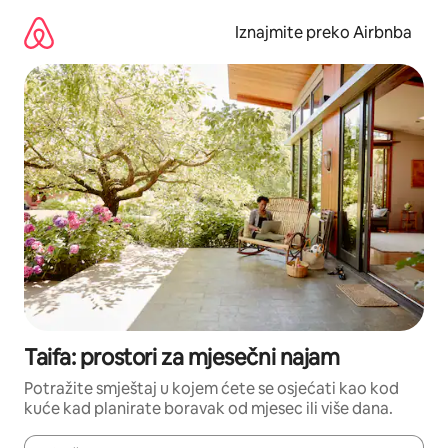
Prijeđi
na
Iznajmite preko Airbnba
sadržaj
Taifa: prostori za mjesečni najam
Potražite smještaj u kojem ćete se osjećati kao kod
kuće kad planirate boravak od mjesec ili više dana.