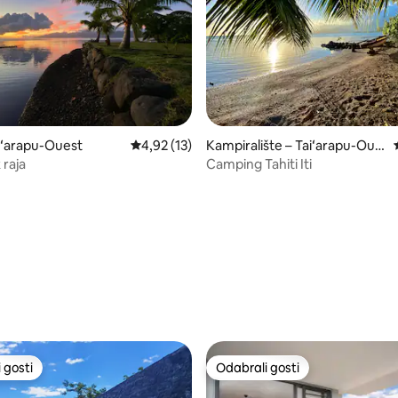
iʻarapu-Ouest
Prosječna ocjena: 4,92/5, recenzija: 13
4,92 (13)
Kampiralište – Taiʻarapu-Oue
st
 raja
Camping Tahiti Iti
5, recenzija: 58
 gosti
Odabrali gosti
 gosti
Odabrali gosti