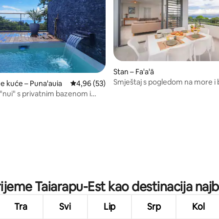
5, recenzija: 57
Stan – Fa'a'ā
Smještaj s pogledom na more 
ne kuće – Puna'auia
Prosječna ocjena: 4,96/5, recenzija: 53
4,96 (53)
u blizini centra grada
"nui" s privatnim bazenom i
 na more
rijeme Taiarapu-Est kao destinacija najb
Tra
Svi
Lip
Srp
Kol