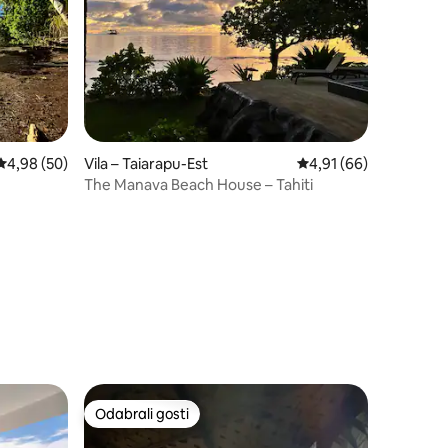
Prosječna ocjena: 4,98/5, recenzija: 50
4,98 (50)
Vila – Taiarapu-Est
Prosječna ocjena: 4,91
4,91 (66)
The Manava Beach House – Tahiti
Odabrali gosti
Odabrali gosti