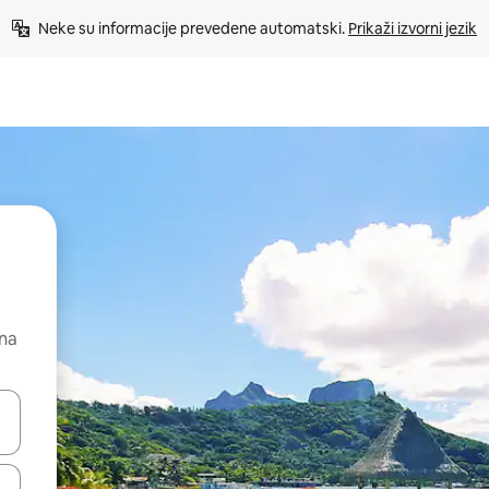
Neke su informacije prevedene automatski. 
Prikaži izvorni jezik
 na
dati koristeći se strelicama prema gore i prema dolje, kao i dodirom i