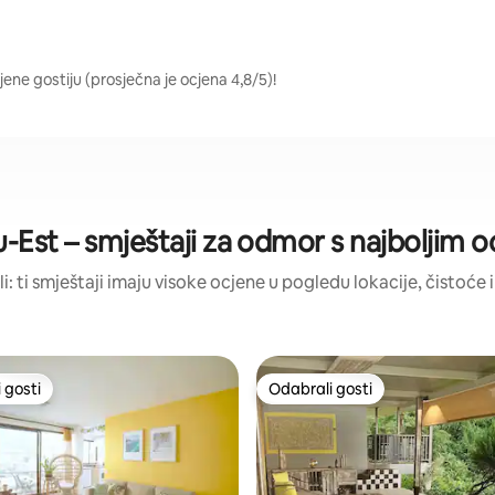
jene gostiju (prosječna je ocjena 4,8/5)!
u-Est – smještaji za odmor s najboljim 
li: ti smještaji imaju visoke ocjene u pogledu lokacije, čistoće i
 gosti
Odabrali gosti
 gosti
Odabrali gosti