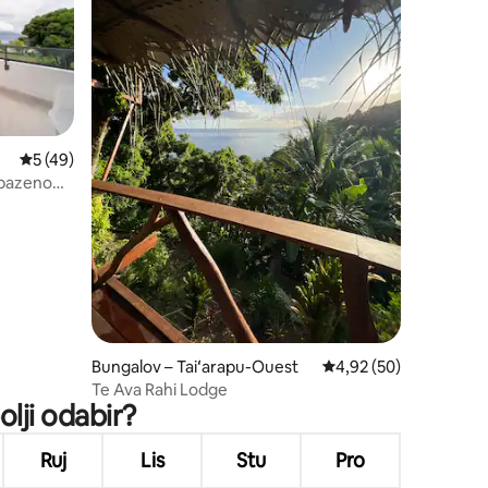
Prosječna ocjena: 5/5, recenzija: 49
5 (49)
i bazenom
Bungalov – Taiʻarapu-Ouest
Prosječna ocjena: 4,92
4,92 (50)
Te Ava Rahi Lodge
olji odabir?
Ruj
Lis
Stu
Pro