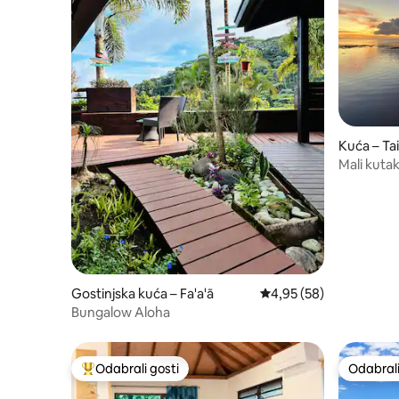
Kuća – Ta
Mali kutak
Gostinjska kuća – Fa'a'ā
Prosječna ocjena: 4,95/
4,95 (58)
Bungalow Aloha
Odabrali gosti
Odabrali
Među najviše rangiranima s oznakom „Odabrali gosti”
Odabrali