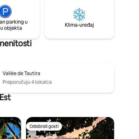
Maivi je poput uranjanja u divlji,
neočekivani krajolik i doživljaj Tahitija. ” –
Moehau, osnivač i dizajner interijera
an parking u
tvrtke Eimeo Living.
Klima-uređaj
pu objekta
amenitosti
Vallée de Tautira
Preporučuju 4 lokalca
-Est
Odabrali gosti
Odabrali gosti