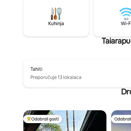
Kuhinja
Wi-F
Taiarapu-
Tahiti
Preporučuje 13 lokalaca
Dru
Odabrali gosti
Odabrali
Među najviše rangiranima s oznakom „Odabrali gosti”
Odabrali