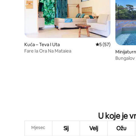
Kuća – Teva I Uta
Prosječna ocjena: 5/
5 (57)
Fare Ia Ora Na Mataiea
Minijatur
Bungalov 
pogledom
U koje je v
Mjesec
Sij
Velj
Ožu