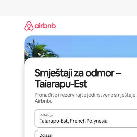
Prijeđi
na
sadržaj
Smještaji za odmor –
Taiarapu-Est
Pronađite i rezervirajte jedinstvene smještaje
Airbnbu
Lokacija
Kada budu dostupni rezultati, moći ćete ih pregle
Dolazak