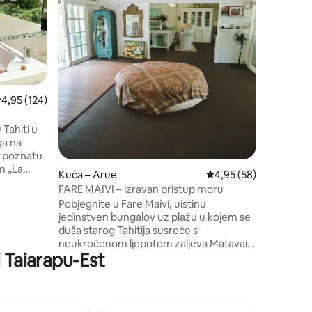
laguni, lj
sretni : s
kitovi, r
disalicom,
pirogue),
"tahitiit
različiti
rosječna ocjena: 4,95/5, recenzija: 124
4,95 (124)
otkrijte o
 Tahiti u
ga na
a poznatu
om „La
Kuća – Arue
Prosječna ocjena: 4,95
4,95 (58)
ža se
FARE MAIVI – izravan pristup moru
ah, a
Pobjegnite u Fare Maivi, uistinu
irao, Te
jedinstven bungalov uz plažu u kojem se
. Njegov
duša starog Tahitija susreće s
m na
neukroćenom ljepotom zaljeva Matavai.
vijet.
i Taiarapu-Est
Sagrađena 1962. godine od strane
na Mauiju.
vlasnikovog djeda, ova šarmantna drvena
 kitova
kuća sa svojom legendarnom verandom
nudi autentičan doživljaj daleko od
tipične turističke staze. „ Dolazak u Fare