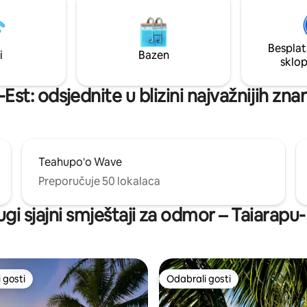
Besplat
i
Bazen
sklo
Est: odsjednite u blizini najvažnijih zn
Teahupo'o Wave
Preporučuje 50 lokalaca
gi sjajni smještaji za odmor – Taiarapu
 gosti
Odabrali gosti
 gosti
Odabrali gosti