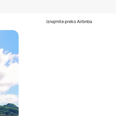
Iznajmite preko Airbnba
li prelaskom prstom po zaslonu.