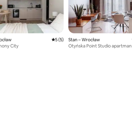
rocław
Prosječna ocjena: 5/5, recenzija: 5
5 (5)
Stan – Wrocław
hony City
Otyńska Point Studio apartman
5, recenzija: 56
terase