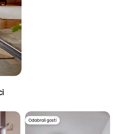
ci
Odabrali gosti
nakom „Odabrali gosti”
Odabrali gosti