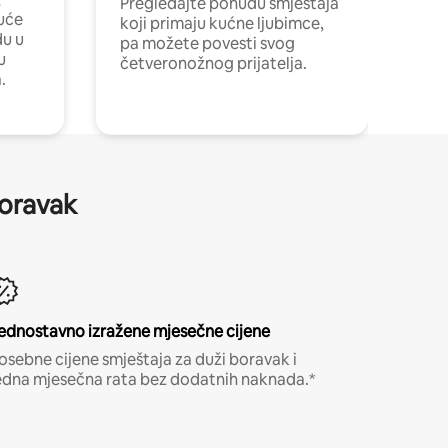
Pregledajte ponudu smještaja
uće
koji primaju kućne ljubimce,
du u
pa možete povesti svog
u
četveronožnog prijatelja.
.
boravak
ednostavno izražene mjesečne cijene
osebne cijene smještaja za duži boravak i
edna mjesečna rata bez dodatnih naknada.*