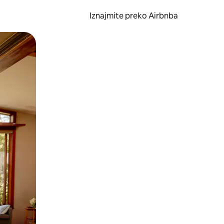
Iznajmite preko Airbnba
li prelaskom prstom po zaslonu.