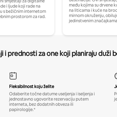
i smještaji za digitalne
među kojima su drvene k
e i ljude koji rade na
na liticama i kuće na bro
nu s bežičnim internetom
mirnom okruženju, obiluj
ebnim prostorom za rad.
jedinstvenim značajkama
ji i prednosti za one koji planiraju duži 
Fleksibilnost koju želite
J
Odaberite točne datume useljenja i iseljenja i
P
jednostavno ugovorite rezervaciju putem
j
interneta, bez dodatnih obveza ili
papirologije.*