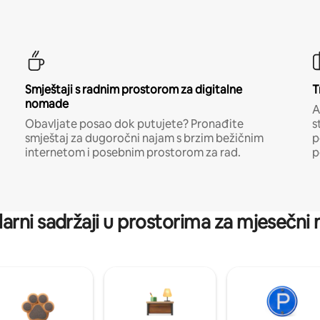
Smještaji s radnim prostorom za digitalne
T
nomade
A
Obavljate posao dok putujete? Pronađite
s
smještaj za dugoročni najam s brzim bežičnim
p
internetom i posebnim prostorom za rad.
p
arni sadržaji u prostorima za mjesečni