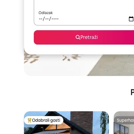
Odlazak
Pretraži
P
Odabrali gosti
Superho
Među najviše rangiranima s oznakom „Odabrali gosti”
Superho