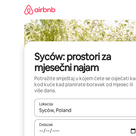
Prijeđi
na
sadržaj
Syców: prostori za
mjesečni najam
Potražite smještaj u kojem ćete se osjećati k
kod kuće kad planirate boravak od mjesec ili
više dana.
Lokacija
Kada budu dostupni rezultati, moći ćete ih pregle
Dolazak