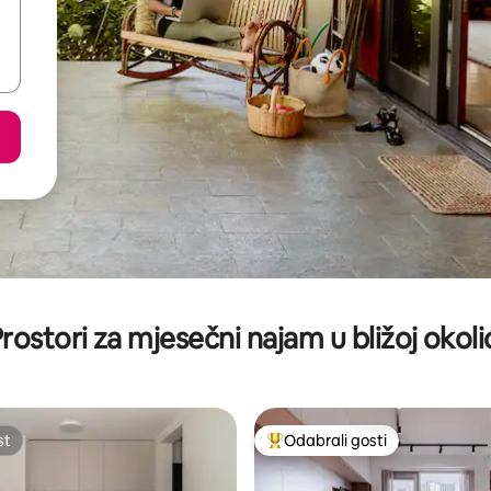
rostori za mjesečni najam u bližoj okoli
st
Odabrali gosti
st
Među najviše rangiranima s oz