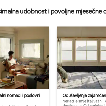
imalna udobnost i povoljne mjesečne c
alni nomadi i poslovni
Oduševljenje zajamče
Nekad je smještaj važniji
destinacije. Ovi smještaji