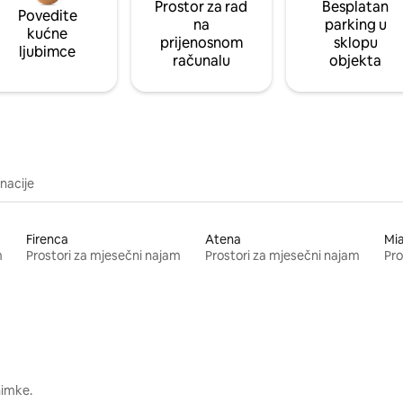
Prostor za rad
Besplatan
Povedite
na
parking u
kućne
prijenosnom
sklopu
ljubimce
računalu
objekta
inacije
Firenca
Atena
Mi
m
Prostori za mjesečni najam
Prostori za mjesečni najam
Pro
nimke.