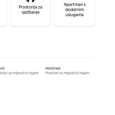
Apartman s
Prostorija za
dodatnim
vježbanje
uslugama
ami
Montreal
stori za mjesečni najam
Prostori za mjesečni najam