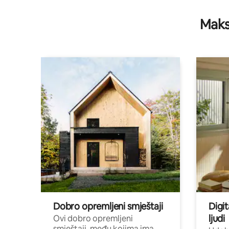
Maks
Dobro opremljeni smještaji
Digit
ljudi
Ovi dobro opremljeni
smještaji, među kojima ima