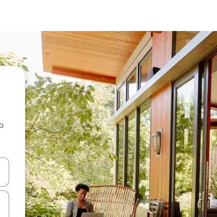
ao
dati koristeći se strelicama prema gore i prema dolje, kao i dodirom i