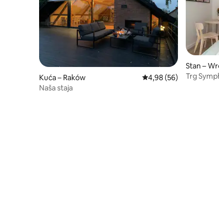
Stan – W
Trg Symp
Kuća – Raków
Prosječna ocjena: 4,98/
4,98 (56)
Naša staja