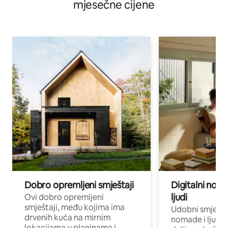
mjesečne cijene
Dobro opremljeni smještaji
Digitalni noma
ljudi
Ovi dobro opremljeni
smještaji, među kojima ima
Udobni smještaj
drvenih kuća na mirnim
nomade i ljude 
lokacijama u planinama i