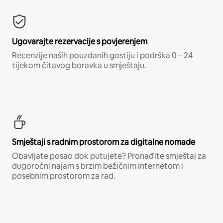
Ugovarajte rezervacije s povjerenjem
Recenzije naših pouzdanih gostiju i podrška 0 – 24
tijekom čitavog boravka u smještaju.
Smještaji s radnim prostorom za digitalne nomade
Obavljate posao dok putujete? Pronađite smještaj za
dugoročni najam s brzim bežičnim internetom i
posebnim prostorom za rad.