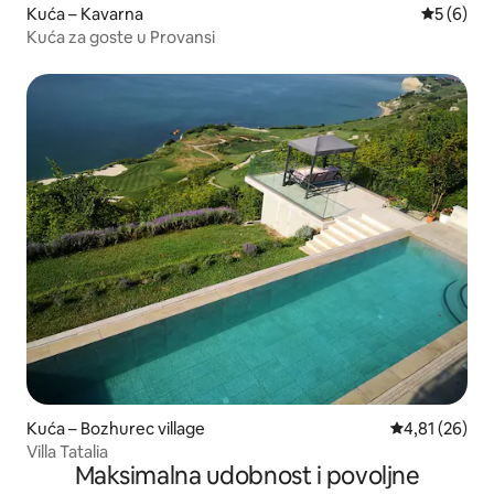
Kuća – Kavarna
Prosječna
5 (6)
Kuća za goste u Provansi
Kuća – Bozhurec village
Prosječna ocje
4,81 (26)
Villa Tatalia
Maksimalna udobnost i povoljne