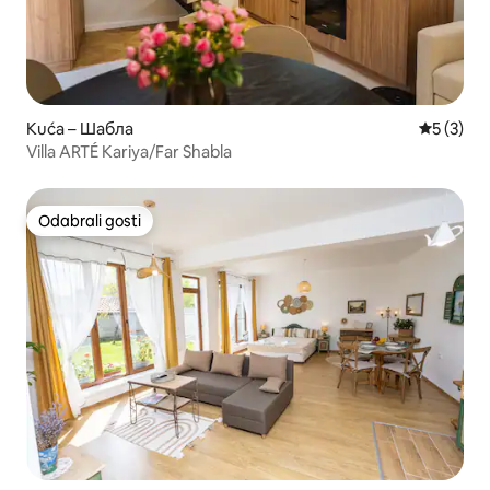
Kuća – Шабла
Prosječna
5 (3)
Villa ARTÉ Kariya/Far Shabla
Odabrali gosti
Odabrali gosti