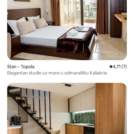
Stan – Topola
Prosječna oc
4,71 (7)
Elegantan studio uz more u odmaralištu Kaliakria