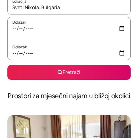
Lokacija
Kada budu dostupni rezultati, moći ćete ih pregledati koristeći
Dolazak
Odlazak
Pretraži
Prostori za mjesečni najam u bližoj okolici