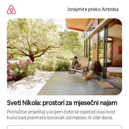
Prijeđi
na
Iznajmite preko Airbnba
sadržaj
Sveti Nikola: prostori za mjesečni najam
Potražite smještaj u kojem ćete se osjećati kao kod
kuće kad planirate boravak od mjesec ili više dana.