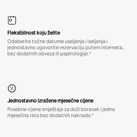
Fleksibilnost koju želite
Odaberite točne datume useljenja i iseljenja i
jednostavno ugovorite rezervaciju putem interneta,
bez dodatnih obveza ili papirologije.*
Jednostavno izražene mjesečne cijene
Posebne cijene smještaja za duži boravak i jedna
mjesečna rata bez dodatnih naknada.*