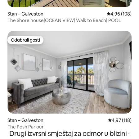
Stan – Galveston
Prosječna ocjen
4,96 (108)
The Shore house|OCEAN VIEW| Walk to Beach| POOL
Odabrali gosti
Odabrali gosti
Stan – Galveston
Prosječna ocjen
4,97 (118)
The Posh Parlour
Drugi izvrsni smještaj za odmor u blizini ·