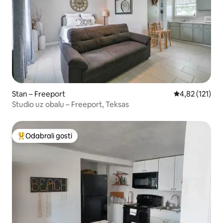
Stan – Freeport
Prosječna ocje
4,82 (121)
Studio uz obalu – Freeport, Teksas
Odabrali gosti
Među najviše rangiranima s oznakom „Odabrali gosti”