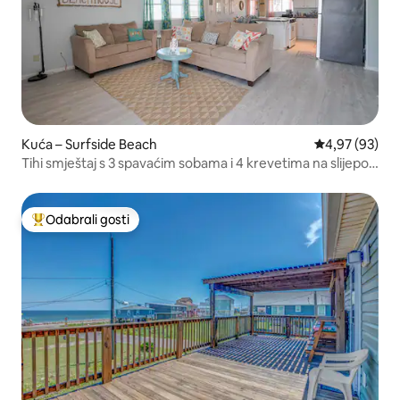
Kuća – Surfside Beach
Prosječna ocje
4,97 (93)
Tihi smještaj s 3 spavaćim sobama i 4 krevetima na slijepoj
ulici + vozilo za golf za najam
Odabrali gosti
Među najviše rangiranima s oznakom „Odabrali gosti”