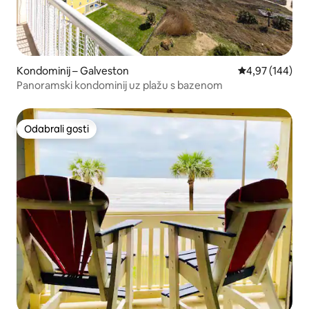
Kondominij – Galveston
Prosječna ocjen
4,97 (144)
Panoramski kondominij uz plažu s bazenom
Odabrali gosti
Odabrali gosti