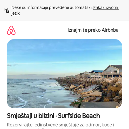
Prijeđi
Neke su informacije prevedene automatski. 
Prikaži izvorni 
na
jezik
sadržaj
Iznajmite preko Airbnba
Smještaji u blizini · Surfside Beach
Rezervirajte jedinstvene smještaje za odmor, kuće i