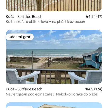
Kuća – Surfside Beach
Prosječna ocje
4,94 (17)
Kultna kuća u obliku slova A na plaži tik uz ocean
Odabrali gosti
Odabrali gosti
Kuća – Surfside Beach
Prosječna ocje
4,9 (124)
Nevjerojatan pogled na zaljev! Nekoliko koraka do plaže!