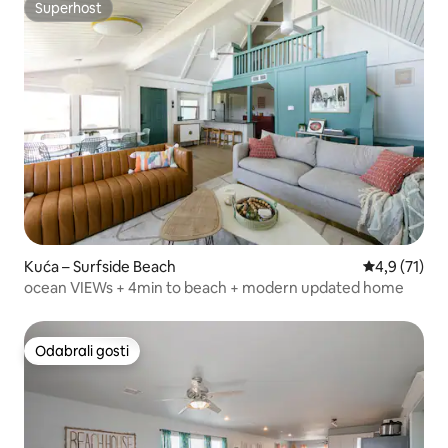
Superhost
Superhost
Kuća – Surfside Beach
Prosječna oc
4,9 (71)
ocean VIEWs + 4min to beach + modern updated home
Odabrali gosti
Odabrali gosti