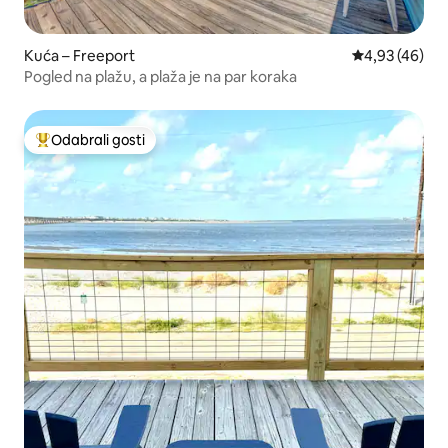
Kuća – Freeport
Prosječna ocje
4,93 (46)
Pogled na plažu, a plaža je na par koraka
Odabrali gosti
Među najviše rangiranima s oznakom „Odabrali gosti”