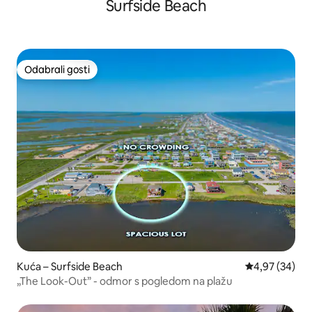
Surfside Beach
Odabrali gosti
Odabrali gosti
Kuća – Surfside Beach
Prosječna ocje
4,97 (34)
„The Look-Out” - odmor s pogledom na plažu