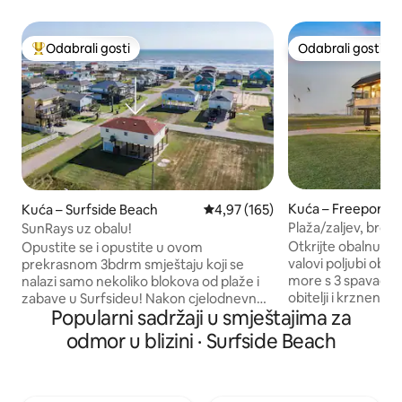
Odabrali gosti
Odabrali gosti
Među najviše rangiranima s oznakom „Odabrali gosti”
Odabrali gosti
Kuća – Freeport
Kuća – Surfside Beach
Prosječna ocjena: 4,97/5, recenzi
4,97 (165)
Plaža/zaljev, brod/
SunRays uz obalu!
terasa/Vistas
Otkrijte obalnu uva
Opustite se i opustite u ovom
valovi poljubi obal
prekrasnom 3bdrm smještaju koji se
more s 3 spavaće 
nalazi samo nekoliko blokova od plaže i
obitelji i krznene p
zabave u Surfsideu! Nakon cjelodnevnog
Popularni sadržaji u smještajima za
morskom povjetar
boravka na plaži, isperite vanjskim tušem
balkona dok sunce
i pripremite večeru u prekrasnoj kuhinji.
odmor u blizini · Surfside Beach
horizontima. Unutr
Prostran tlocrt s dovoljno prostora za
Roku televizore i X
cijelu obitelj da se opustite i uživate.
nadopunjuju se p
Dostupna je perilica i sušilica pune
kuhinjom. Odmori
veličine. Odlična lokacija - Surfside