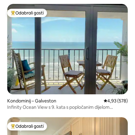
Odabrali gosti
Među najviše rangiranima s oznakom „Odabrali gosti”
Kondominij – Galveston
Prosječna ocjen
4,93 (578)
Infinity Ocean View s 9. kata s popločanim dijelom
dvorišta.
Odabrali gosti
Među najviše rangiranima s oznakom „Odabrali gosti”