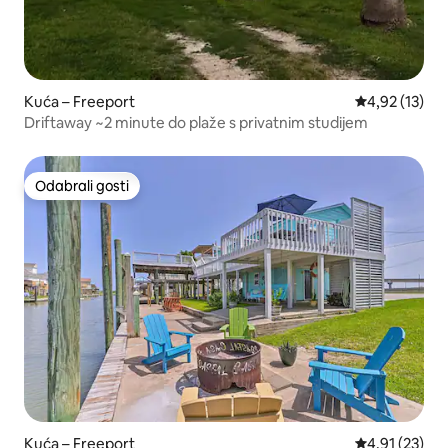
Kuća – Freeport
Prosječna ocje
4,92 (13)
Driftaway ~2 minute do plaže s privatnim studijem
Odabrali gosti
Odabrali gosti
Kuća – Freeport
Prosječna ocje
4,91 (23)