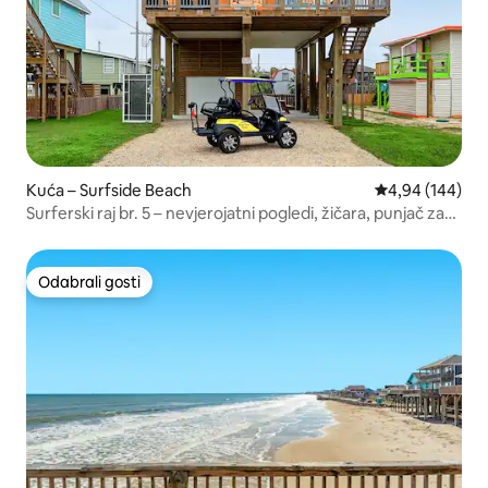
Kuća – Surfside Beach
Prosječna ocjen
4,94 (144)
Surferski raj br. 5 – nevjerojatni pogledi, žičara, punjač za
električna vozila
Odabrali gosti
Odabrali gosti