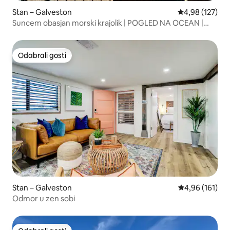
Stan – Galveston
Prosječna ocjen
4,98 (127)
Suncem obasjan morski krajolik | POGLED NA OCEAN |
Šetnja do plaže| BAZEN
Odabrali gosti
Odabrali gosti
Stan – Galveston
Prosječna ocjen
4,96 (161)
Odmor u zen sobi