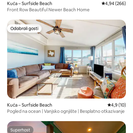
Kuća – Surfside Beach
Prosječna ocjen
4,94 (266)
Front Row Beautiful Newer Beach Home
Odabrali gosti
Odabrali gosti
Kuća – Surfside Beach
Prosječna ocj
4,9 (10)
Pogled na ocean | Vanjsko ognjište | Besplatno otkazivanje
Superhost
Superhost