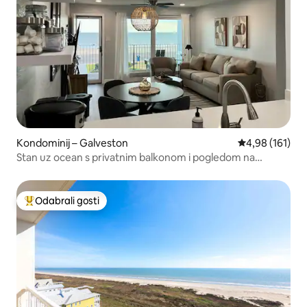
Kondominij – Galveston
Prosječna ocjen
4,98 (161)
Stan uz ocean s privatnim balkonom i pogledom na
zalazak sunca
Odabrali gosti
Među najviše rangiranima s oznakom „Odabrali gosti”