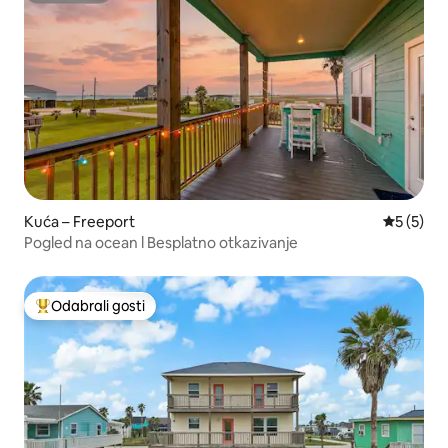
Kuća – Freeport
Prosječna
5 (5)
Pogled na ocean l Besplatno otkazivanje
Odabrali gosti
Među najviše rangiranima s oznakom „Odabrali gosti”