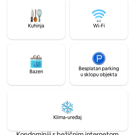
spavaćim sobama 
restorani, shopping, plin, plaćeni i
plaži natopljenih 
besplatan pristup plaži udaljeni samo
destinacija za bije
nekoliko minuta. U blizini Freeporta. 3
rezervirajte sada i
minute hoda do plaže. * Ne toleriramo
Kuhinja
Wi-Fi
obitelji Sea La Vie.
zabave ni okupljanja*
Besplatan parking
Bazen
u sklopu objekta
Klima-uređaj
Kondominiji s bežičnim internetom