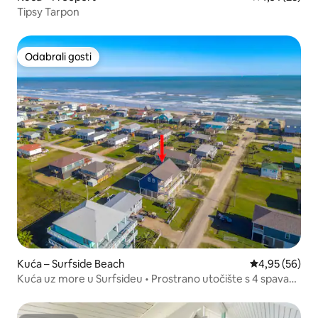
Tipsy Tarpon
Odabrali gosti
Odabrali gosti
Kuća – Surfside Beach
Prosječna ocje
4,95 (56)
Kuća uz more u Surfsideu • Prostrano utočište s 4 spavaće
sobe *Roštilj