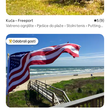
Kuća – Freeport
Prosječna
5 (9)
Vatreno ognjište • Pješice do plaže • Stolni tenis • Putting
green
Odabrali gosti
Među najviše rangiranima s oznakom „Odabrali gosti”