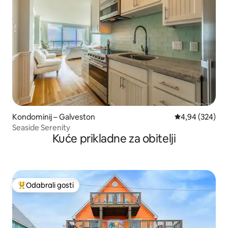
Kondominij – Galveston
Prosječna ocjen
4,94 (324)
Seaside Serenity
Kuće prikladne za obitelji
Odabrali gosti
Među najviše rangiranima s oznakom „Odabrali gosti”