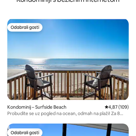
Odabrali gosti
Odabrali gosti
Kondominij – Surfside Beach
Prosječna ocjen
4,87 (109)
Probudite se uz pogled na ocean, odmah na plaži! Za 8
osoba
Odabrali gosti
Odabrali gosti