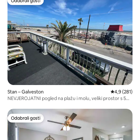
Odabrali gosti
Odabrali gosti
Stan – Galveston
Prosječna ocje
4,9 (281)
NEVJEROJATNI pogled na plažu i molu, veliki prostor s 5⭐️
apartmana
Odabrali gosti
Odabrali gosti