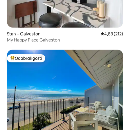
Stan – Galveston
Prosječna ocjen
4,83 (212)
My Happy Place Galveston
Odabrali gosti
Među najviše rangiranima s oznakom „Odabrali gosti”