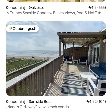
Kondominij – Galveston
Prosječna ocje
4,9 (555)
☀Trendy Seaside Condo w Beach Views, Pool & HotTub
Odabrali gosti
Među najviše rangiranima s oznakom „Odabrali gosti”
Kondominij – Surfside Beach
Prosječna ocjen
4,92 (104)
„Nana's Getaway” New beach condo