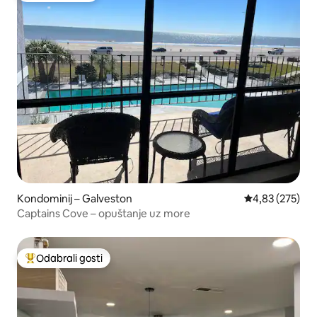
Kondominij – Galveston
Prosječna ocjen
4,83 (275)
Captains Cove – opuštanje uz more
Odabrali gosti
Među najviše rangiranima s oznakom „Odabrali gosti”