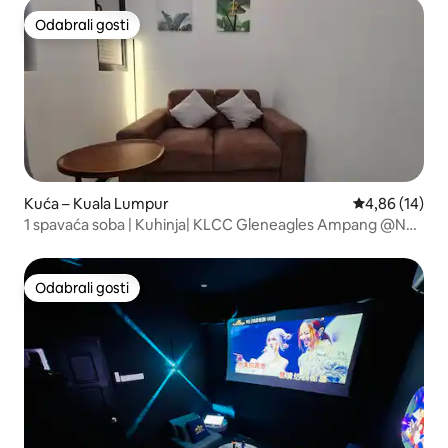
Odabrali gosti
Odabrali gosti
Kuća – Kuala Lumpur
Prosječna ocje
4,86 (14)
1 spavaća soba | Kuhinja| KLCC Gleneagles Ampang @Neu
Suites
Odabrali gosti
Odabrali gosti