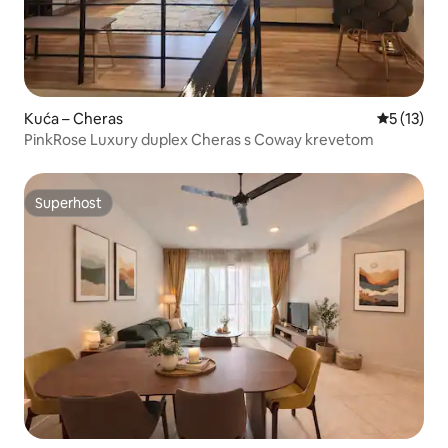
Kuća – Cheras
Prosječna 
5 (13)
PinkRose Luxury duplex Cheras s Coway krevetom
Superhost
Superhost