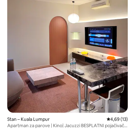
Stan – Kuala Lumpur
Prosječna ocje
4,69 (13)
Apartman za parove | Kino| Jacuzzi BESPLATNI pojačivač
mjehurića