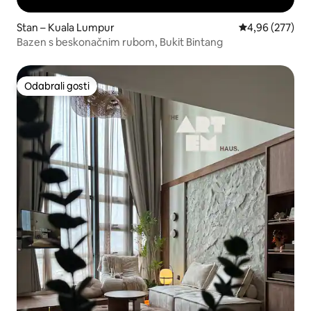
Stan – Kuala Lumpur
Prosječna ocjen
4,96 (277)
Bazen s beskonačnim rubom, Bukit Bintang
Odabrali gosti
Odabrali gosti