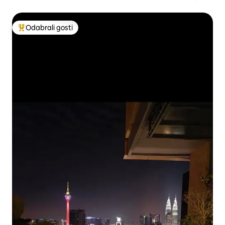
osoba/2R
Odabrali gosti
Među najviše rangiranima s oznakom „Odabrali gosti”