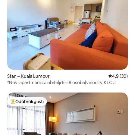
Stan – Kuala Lumpur
Prosječna ocj
4,9 (30)
*Novi apartmani za obitelji 6 – 8 osoba|velocity|KLCC
Odabrali gosti
Među najviše rangiranima s oznakom „Odabrali gosti”