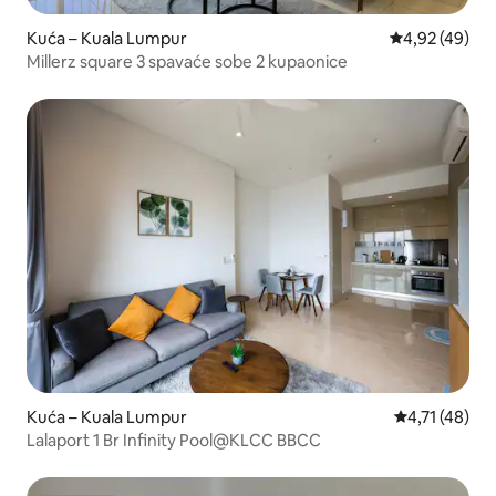
Kuća – Kuala Lumpur
Prosječna ocje
4,92 (49)
Millerz square 3 spavaće sobe 2 kupaonice
Kuća – Kuala Lumpur
Prosječna ocj
4,71 (48)
Lalaport 1 Br Infinity Pool@KLCC BBCC