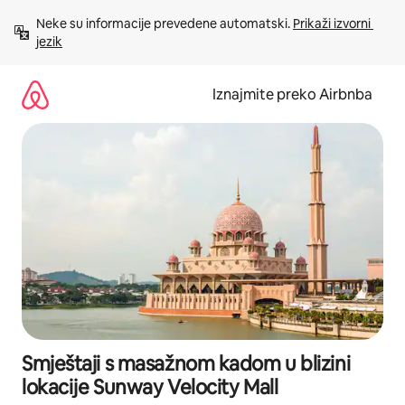
Prijeđi
Neke su informacije prevedene automatski. 
Prikaži izvorni 
na
jezik
sadržaj
Iznajmite preko Airbnba
Smještaji s masažnom kadom u blizini
lokacije Sunway Velocity Mall