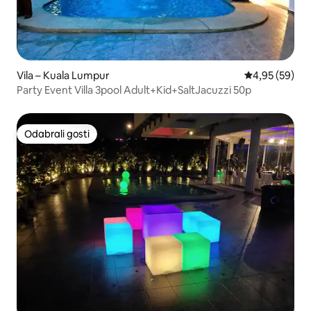
Vila – Kuala Lumpur
Prosječna ocje
4,95 (59)
Party Event Villa 3pool Adult+Kid+SaltJacuzzi 50p
Odabrali gosti
Odabrali gosti