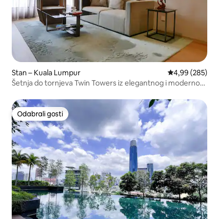
Stan – Kuala Lumpur
Prosječna ocjen
4,99 (285)
Šetnja do tornjeva Twin Towers iz elegantnog i modernog
kondominija s pogledom
Odabrali gosti
Odabrali gosti