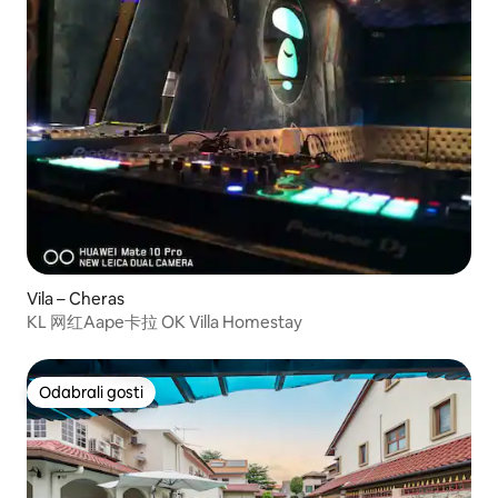
Vila – Cheras
KL 网红Aape卡拉 OK Villa Homestay
Odabrali gosti
Odabrali gosti