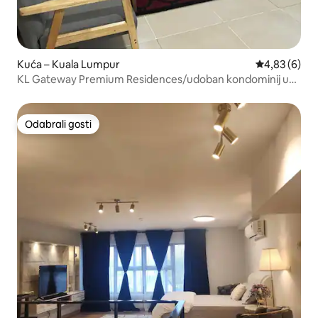
Kuća – Kuala Lumpur
Prosječna ocj
4,83 (6)
KL Gateway Premium Residences/udoban kondominij u
blizini LRT-a
Odabrali gosti
Odabrali gosti