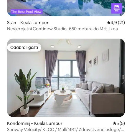
Stan – Kuala Lumpur
Prosječna oc
4,9 (21)
Nevjerojatni Continew Studio_650 metara do Mrt_Ikea
Odabrali gosti
Odabrali gosti
Kondominij – Kuala Lumpur
Prosječna
5 (5)
Sunway Velocity/ KLCC / Mall/MRT/ Zdravstvene usluge/5