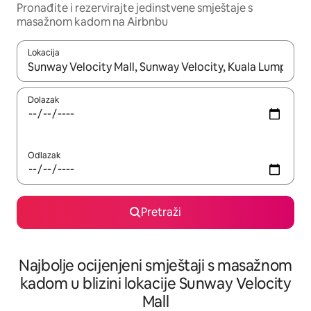
Pronađite i rezervirajte jedinstvene smještaje s
masažnom kadom na Airbnbu
Lokacija
Kada budu dostupni rezultati, moći ćete ih pregledati koristeći
Dolazak
Odlazak
Pretraži
Najbolje ocijenjeni smještaji s masažnom
kadom u blizini lokacije Sunway Velocity
Mall