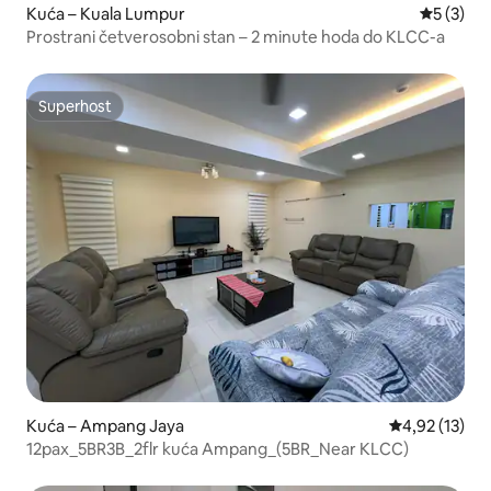
Kuća – Kuala Lumpur
Prosječna
5 (3)
Prostrani četverosobni stan – 2 minute hoda do KLCC-a
Superhost
Superhost
Kuća – Ampang Jaya
Prosječna ocje
4,92 (13)
12pax_5BR3B_2flr kuća Ampang_(5BR_Near KLCC)