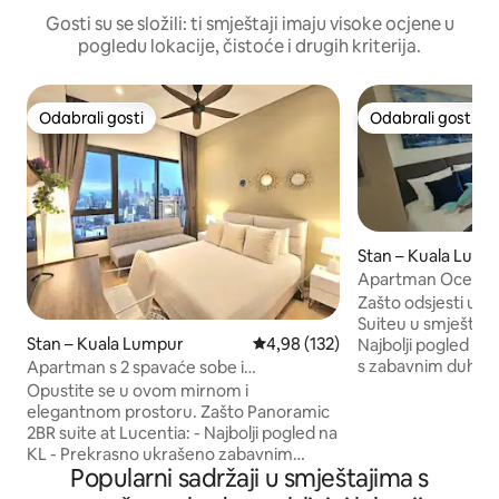
Gosti su se složili: ti smještaji imaju visoke ocjene u
pogledu lokacije, čistoće i drugih kriterija.
Odabrali gosti
Odabrali gosti
Odabrali gosti
Odabrali gosti
Stan – Kuala Lump
Apartman Ocean B
sobom| Beskonačn
Zašto odsjesti u 
na KLCC
Suiteu u smještaju
Stan – Kuala Lumpur
Prosječna ocjena: 4,98/5, recenz
4,98 (132)
Najbolji pogled na
s zabavnim duhom -
Apartman s 2 spavaće sobe i
Near public trans - Brz Wi-Fi -2 televizora
panoramskim pogledom na KLCC i
Opustite se u ovom mirnom i
s Netflixom, Appl
beskonačni bazen
elegantnom prostoru. Zašto Panoramic
-2 predivna bazena - Prikladno za obit
2BR suite at Lucentia: - Najbolji pogled na
s dječjim krevetić
KL - Prekrasno ukrašeno zabavnim
hranjenje -Teretana, bilijarski stol,roštilj,
Popularni sadržaji u smještajima s
duhom - Smještaj se nalazi u središtu
klavir - parkiralište u garaži
grada i povezan je s čvorištem javnog