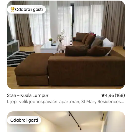
Odabrali gosti
Među najviše rangiranima s oznakom „Odabrali gosti”
Stan – Kuala Lumpur
Prosječna ocjen
4,96 (168)
Lijep i velik jednospavaćni apartman, St Mary Residences,
KLCC
Odabrali gosti
Odabrali gosti