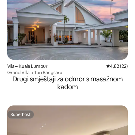
Vila – Kuala Lumpur
Prosječna ocje
4,82 (22)
Grand Villa u Turi Bangsaru
Drugi smještaji za odmor s masažnom
kadom
Superhost
Superhost