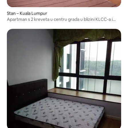
Stan – Kuala Lumpur
Apartman s 2 kreveta u centru grada u blizini KLCC-a i
bolnice Gleneagles