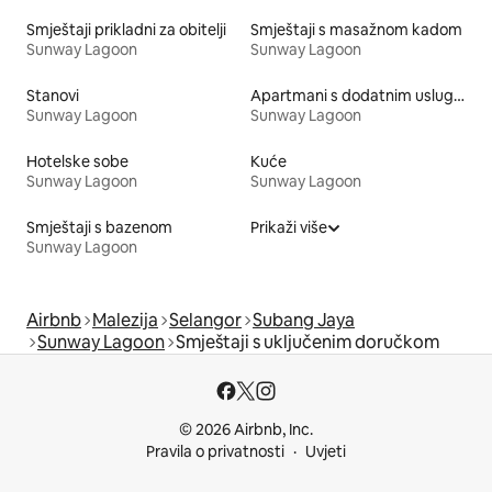
Smještaji prikladni za obitelji
Smještaji s masažnom kadom
Sunway Lagoon
Sunway Lagoon
Stanovi
Apartmani s dodatnim uslugama
Sunway Lagoon
Sunway Lagoon
Hotelske sobe
Kuće
Sunway Lagoon
Sunway Lagoon
Smještaji s bazenom
Prikaži više
Sunway Lagoon
Airbnb
Malezija
Selangor
Subang Jaya
Sunway Lagoon
Smještaji s uključenim doručkom
© 2026 Airbnb, Inc.
Pravila o privatnosti
Uvjeti