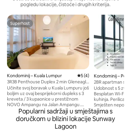
pogledu lokacije, čistoće i drugih kriterija.
Superhost
Superhost
Kondominij – Kuala Lumpur
Prosječna ocjena: 5/5, rece
5 (4)
Kondominij – Petal
3R3B Penthouse Duplex 2 min Gleneagle
2BR apartman s 5 
KLCC 600 MBPS
opremljenom kuhin
Učinite svoj boravak u Kuala Lumpuru još
Udobnost s 5 zvjezdica. 
boljim uz ovaj besprijekorni dupleks s 3
Besplatan Wi-Fi. Potpuno opremljena
kreveta / 3 kupaonice u prestižnom
kuhinja. Perilica/sušilica. Igračk
NOVO Ampangu na Jalan Ampangu.
Smješten neposre
Popularni sadržaji u smještajima s
Uživajte u prekrasnom pogledu na grad,
shopping galerije 
uključujući KLCC, iz staklenih prozora od
s izravnim prist
doručkom u blizini lokacije Sunway
poda do stropa, glavnoj spavaćoj sobi s
centru Village Gr
Lagoon
hibridnim madracem za dvije osobe i
Hardware i poznat