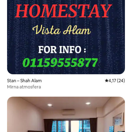
Stan – Shah Alam
Prosječna ocj
4,17 (24)
Mirna atmosfera