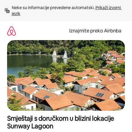
Prijeđi
Neke su informacije prevedene automatski. 
Prikaži izvorni 
na
jezik
sadržaj
Iznajmite preko Airbnba
Smještaji s doručkom u blizini lokacije
Sunway Lagoon