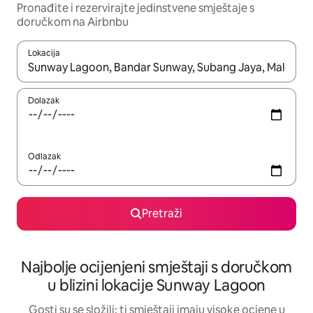
Pronađite i rezervirajte jedinstvene smještaje s
doručkom na Airbnbu
Lokacija
Kada budu dostupni rezultati, moći ćete ih pregledati koristeći
Dolazak
Odlazak
Pretraži
Najbolje ocijenjeni smještaji s doručkom
u blizini lokacije Sunway Lagoon
Gosti su se složili: ti smještaji imaju visoke ocjene u