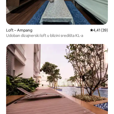
Loft – Ampang
Prosječna ocje
4,41 (39)
Udoban dizajnerski loft u blizini središta KL-a