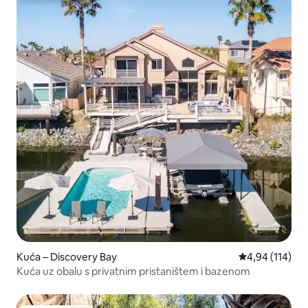
Kuća – Discovery Bay
Prosječna ocjen
4,94 (114)
Kuća uz obalu s privatnim pristaništem i bazenom