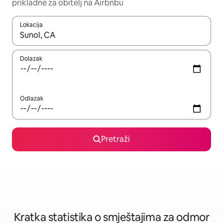
prikladne za obitelj na Airbnbu
Lokacija
Kada budu dostupni rezultati, moći ćete ih pregledati koristeći
Dolazak
Odlazak
Pretraži
Kratka statistika o smještajima za odmor