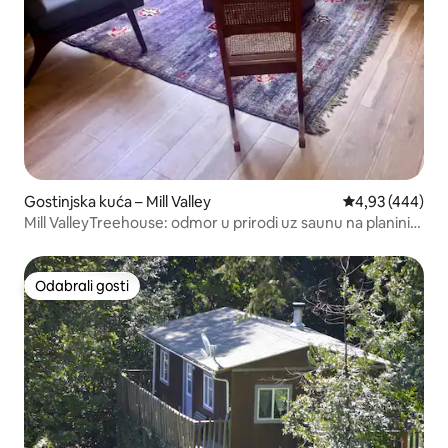
Gostinjska kuća – Mill Valley
Prosječna ocjen
4,93 (444)
Mill ValleyTreehouse: odmor u prirodi uz saunu na planini
MtTam u šumi sekvoja
Odabrali gosti
Odabrali gosti