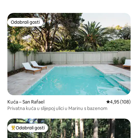
Odabrali gosti
Odabrali gosti
Kuća – San Rafael
Prosječna ocjen
4,95 (108)
Privatna kuća u slijepoj ulici u Marinu s bazenom
Odabrali gosti
Među najviše rangiranima s oznakom „Odabrali gosti”