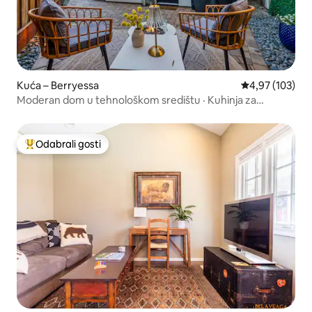
Kuća – Berryessa
Prosječna ocjen
4,97 (103)
Moderan dom u tehnološkom središtu · Kuhinja za
profesionalnu pripremu hrane · Električno vozilo · Terasa
Odabrali gosti
Među najviše rangiranima s oznakom „Odabrali gosti”