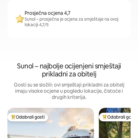
Prosječna ocjena 4,7
Sunol – prosječna je ocjena za smještaje na ovoj
lokaciji 4,7/5
Sunol – najbolje ocijenjeni smještaji
prikladni za obitelj
Gosti su se složili: ovi smještaji prikladni za obitelj
imaju visoke ocjene u pogledu lokacije, čistoće i
drugih kriterija.
Odabrali gosti
Odabrali gosti
Među najviše rangiranima s oznakom „Odabrali gosti”
Među najviše ran