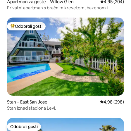
Apartman za goste – Willow Glen
Prosječna ocjen
4,95 (204)
Privatni apartman s bračnim krevetom, bazenom i
masažnom kadom, privatni ulaz
Odabrali gosti
Među najviše rangiranima s oznakom „Odabrali gosti”
Stan – East San Jose
Prosječna ocjen
4,98 (298)
Stan iznad stadiona Levi.
Odabrali gosti
Odabrali gosti