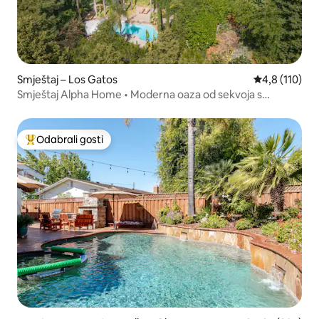
Smještaj – Los Gatos
Prosječna ocj
4,8 (110)
Smještaj Alpha Home • Moderna oaza od sekvoja s
bazenom
Odabrali gosti
Među najviše rangiranima s oznakom „Odabrali gosti”