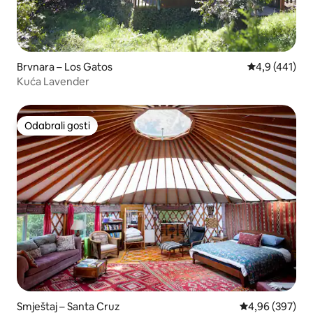
Brvnara – Los Gatos
Prosječna ocje
4,9 (441)
Kuća Lavender
Odabrali gosti
Odabrali gosti
Smještaj – Santa Cruz
Prosječna ocjen
4,96 (397)