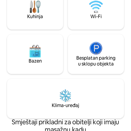
*1 min do tržnice 
boravku prepunom prirode.
za električna vozila) Pronađite na
društvenim mreža
Kuhinja
Wi-Fi
@SantaCruzAFra
Besplatan parking
Bazen
u sklopu objekta
Klima-uređaj
Smještaji prikladni za obitelji koji imaju
masažnu kadu