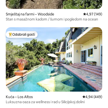
Smještaj na farmi – Woodside
Prosječna ocjen
4,97 (149)
Stan s masažnom kadom / šumom i pogledom na ocean
Odabrali gosti
Među najviše rangiranima s oznakom „Odabrali gosti”
Kuća – Los Altos
Prosječna ocjen
4,94 (449)
Luksuzna oaza za wellness i rad u Silicijskoj dolini