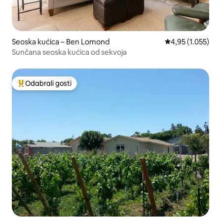
Seoska kućica – Ben Lomond
Prosječna ocjena:
4,95 (1.055)
Sunčana seoska kućica od sekvoja
Odabrali gosti
Među najviše rangiranima s oznakom „Odabrali gosti”