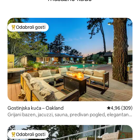
Odabrali gosti
Među najviše rangiranima s oznakom „Odabrali gosti”
Gostinjska kuća – Oakland
Prosječna ocjen
4,96 (309)
Grijani bazen, jacuzzi, sauna, predivan pogled, elegantan
dodatni stambeni prostor!
Odabrali gosti
Među najviše rangiranima s oznakom „Odabrali gosti”