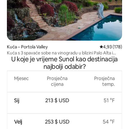
Kuća – Portola Valley
Prosječna ocjen
4,93 (178)
Kuća s 3 spavaće sobe na vinogradu u blizini Palo Alta i
U koje je vrijeme Sunol kao destinacija
Stanforda
najbolji odabir?
Mjesec
Prosječna
Prosječna
cijena
temp.
Sij
213 $ USD
51 °F
Velj
253 $ USD
54 °F