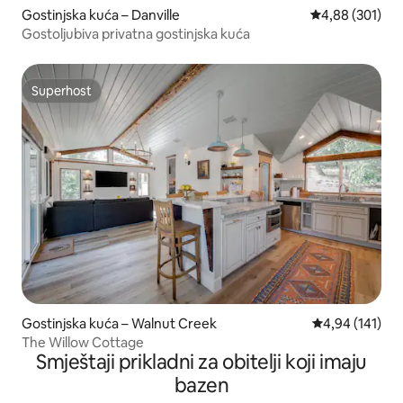
Gostinjska kuća – Danville
Prosječna ocjen
4,88 (301)
Gostoljubiva privatna gostinjska kuća
Superhost
Superhost
Gostinjska kuća – Walnut Creek
Prosječna ocjen
4,94 (141)
The Willow Cottage
Smještaji prikladni za obitelji koji imaju
bazen