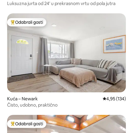
Luksuzna jurta od 24' u prekrasnom vrtu od pola jutra
Odabrali gosti
Među najviše rangiranima s oznakom „Odabrali gosti”
Kuća – Newark
Prosječna ocjen
4,95 (134)
Čisto, udobno, praktično
Odabrali gosti
Među najviše rangiranima s oznakom „Odabrali gosti”