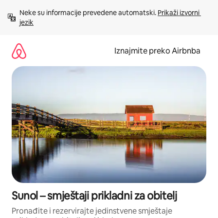
Prijeđi
Neke su informacije prevedene automatski. 
Prikaži izvorni 
na
jezik
sadržaj
Iznajmite preko Airbnba
Sunol – smještaji prikladni za obitelj
Pronađite i rezervirajte jedinstvene smještaje