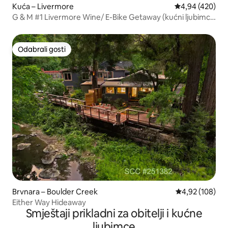
Kuća – Livermore
Prosječna ocjen
4,94 (420)
G & M #1 Livermore Wine/ E-Bike Getaway (kućni ljubimci
su u redu)
Odabrali gosti
Odabrali gosti
Brvnara – Boulder Creek
Prosječna ocjen
4,92 (108)
Either Way Hideaway
Smještaji prikladni za obitelji i kućne
ljubimce