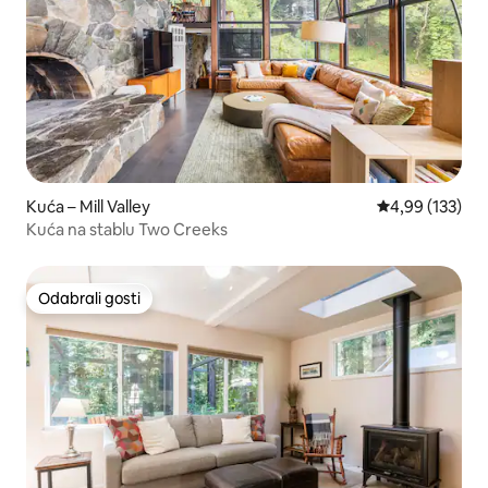
Kuća – Mill Valley
Prosječna ocjen
4,99 (133)
Kuća na stablu Two Creeks
Odabrali gosti
Odabrali gosti