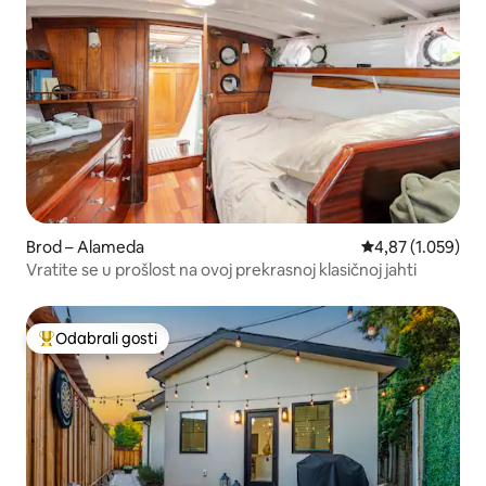
Brod – Alameda
Prosječna ocjena:
4,87 (1.059)
Vratite se u prošlost na ovoj prekrasnoj klasičnoj jahti
Odabrali gosti
Među najviše rangiranima s oznakom „Odabrali gosti”