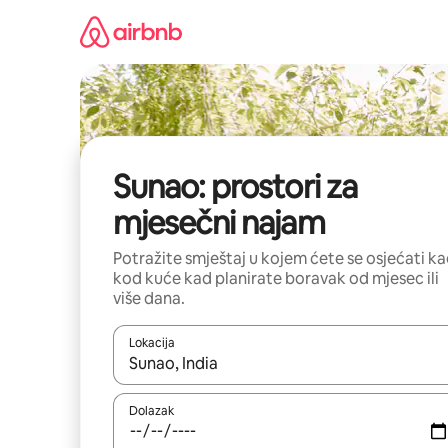
Prijeđi
na
sadržaj
Sunao: prostori za
mjesečni najam
Potražite smještaj u kojem ćete se osjećati k
kod kuće kad planirate boravak od mjesec ili
više dana.
Lokacija
Kada budu dostupni rezultati, moći ćete ih pregle
Dolazak