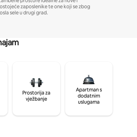
tambene prostore idealne za nove i
ostojeće zaposlenike te one koji se zbog
osla sele u drugi grad.
 najam
Apartman s
Prostorija za
dodatnim
vježbanje
uslugama