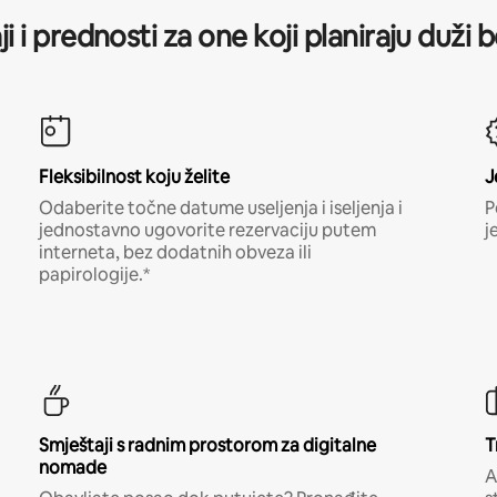
ji i prednosti za one koji planiraju duži 
Fleksibilnost koju želite
J
Odaberite točne datume useljenja i iseljenja i
P
jednostavno ugovorite rezervaciju putem
j
interneta, bez dodatnih obveza ili
papirologije.*
Smještaji s radnim prostorom za digitalne
T
nomade
A