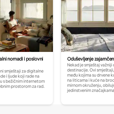
alni nomadi i poslovni
Oduševljenje zajamče
Nekad je smještaj važniji
destinacije. Ovi smještaji
i smještaji za digitalne
među kojima su drvene k
e i ljude koji rade na
na liticama i kuće na bro
nu s bežičnim internetom
mirnom okruženju, obiluj
ebnim prostorom za rad.
jedinstvenim značajkama