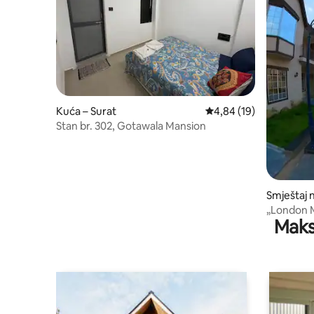
Kuća – Surat
Prosječna ocjena: 4,84/
4,84 (19)
Stan br. 302, Gotawala Mansion
Smještaj n
„London M
Maks
sobe i ku
Kraljevine