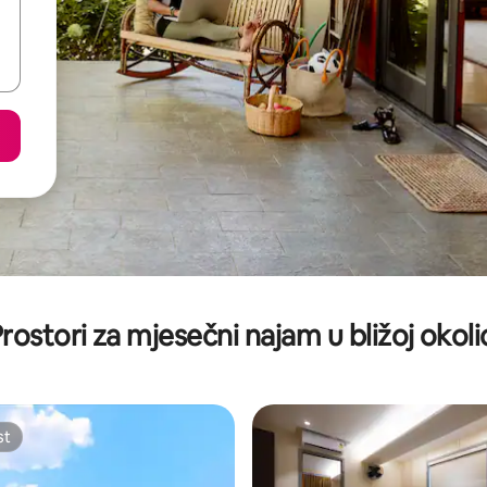
rostori za mjesečni najam u bližoj okoli
st
st