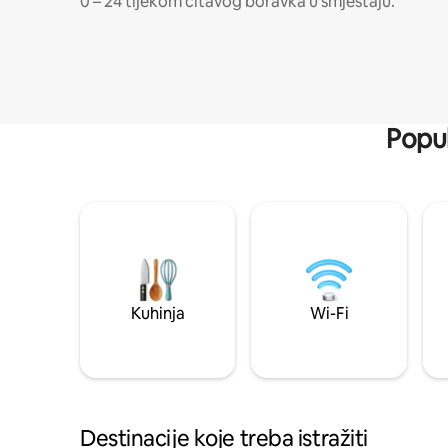
0 – 24 tijekom čitavog boravka u smještaju.
Popul
Kuhinja
Wi-Fi
Destinacije koje treba istražiti