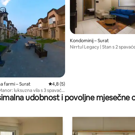
Kondominij – Surat
Nirrtul Legacy | Stan s 2 spavać
5, recenzija: 19
Udoban i tih
a farmi – Surat
Prosječna ocjena: 4,8/5, recenzija: 5
4,8 (5)
anor: luksuzna vila s 3 spavaće
imalna udobnost i povoljne mjesečne c
paonicom s temom Ujedinjene
”