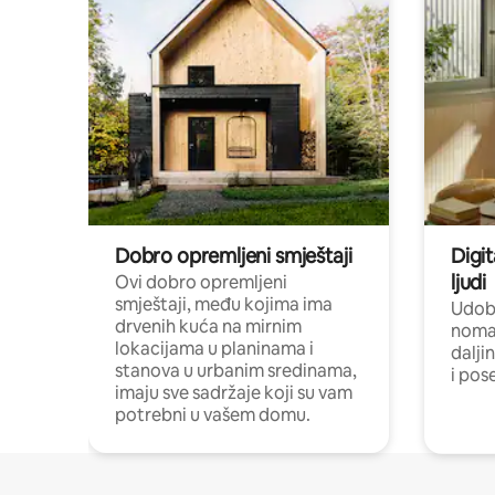
Dobro opremljeni smještaji
Digit
ljudi
Ovi dobro opremljeni
smještaji, među kojima ima
Udobn
drvenih kuća na mirnim
nomad
lokacijama u planinama i
dalji
stanova u urbanim sredinama,
i pos
imaju sve sadržaje koji su vam
potrebni u vašem domu.