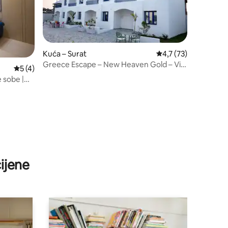
Kuća – Surat
Prosječna ocjena: 4,7
4,7 (73)
Greece Escape – New Heaven Gold – Vila
Prosječna ocjena: 5/5, recenzija: 4
5 (4)
u Suratu
e sobe |
ijene