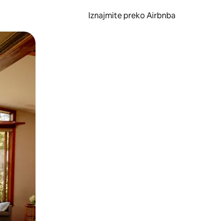
Iznajmite preko Airbnba
li prelaskom prstom po zaslonu.