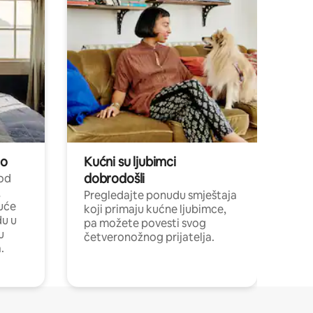
no
Kućni su ljubimci
dobrodošli
 od
,
Pregledajte ponudu smještaja
uće
koji primaju kućne ljubimce,
du u
pa možete povesti svog
u
četveronožnog prijatelja.
.