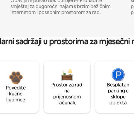
Obavljate posao dok putujete? Pronađite
s
smještaj za dugoročni najam s brzim bežičnim
p
internetom i posebnim prostorom za rad.
p
arni sadržaji u prostorima za mjesečni
Prostor za rad
Besplatan
Povedite
na
parking u
kućne
prijenosnom
sklopu
ljubimce
računalu
objekta