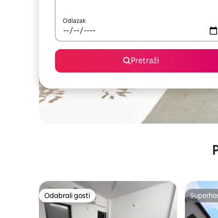
Odlazak
Pretraži
P
Odabrali gosti
Superho
Odabrali gosti
Superho