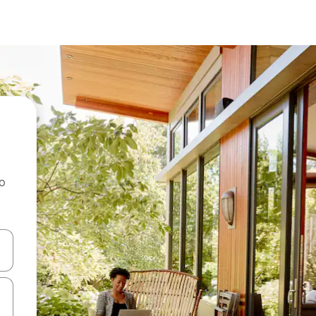
ao
dati koristeći se strelicama prema gore i prema dolje, kao i dodirom i