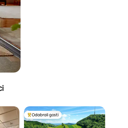
ci
Odabrali gosti
nakom „Odabrali gosti”
Među najviše rangiranima s oznakom „Odabrali gosti”