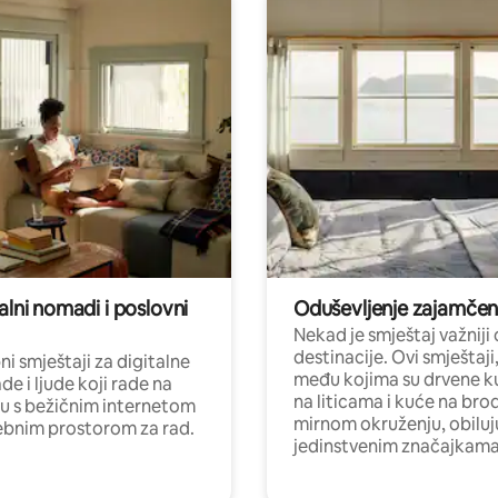
alni nomadi i poslovni
Oduševljenje zajamče
Nekad je smještaj važniji
destinacije. Ovi smještaji
i smještaji za digitalne
među kojima su drvene k
e i ljude koji rade na
na liticama i kuće na bro
nu s bežičnim internetom
mirnom okruženju, obiluj
ebnim prostorom za rad.
jedinstvenim značajkama