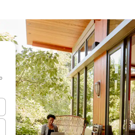
ao
dati koristeći se strelicama prema gore i prema dolje, kao i dodirom i