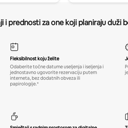
ji i prednosti za one koji planiraju duži 
Fleksibilnost koju želite
J
Odaberite točne datume useljenja i iseljenja i
P
jednostavno ugovorite rezervaciju putem
j
interneta, bez dodatnih obveza ili
papirologije.*
Smještaji s radnim prostorom za digitalne
T