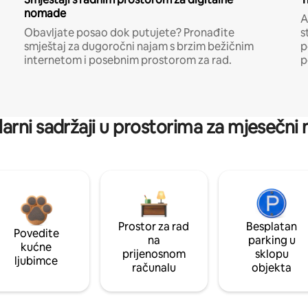
nomade
A
Obavljate posao dok putujete? Pronađite
s
smještaj za dugoročni najam s brzim bežičnim
p
internetom i posebnim prostorom za rad.
p
arni sadržaji u prostorima za mjesečni
Prostor za rad
Besplatan
Povedite
na
parking u
kućne
prijenosnom
sklopu
ljubimce
računalu
objekta