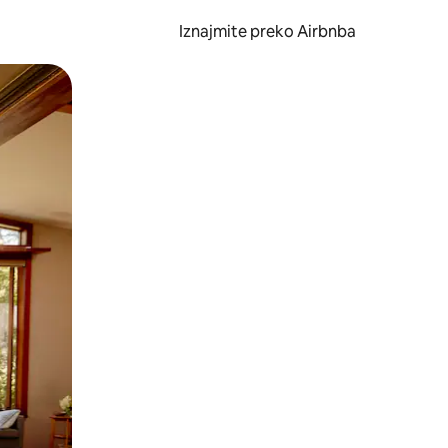
Iznajmite preko Airbnba
li prelaskom prstom po zaslonu.