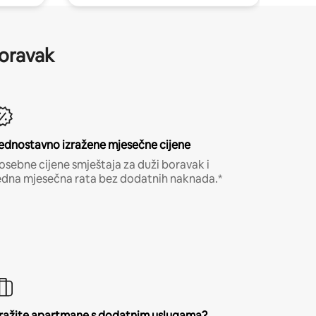
boravak
ednostavno izražene mjesečne cijene
osebne cijene smještaja za duži boravak i
edna mjesečna rata bez dodatnih naknada.*
ražite apartmane s dodatnim uslugama?