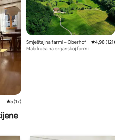
Smještaj na farmi – Oberhof
Prosječna ocjena: 4,98/
4,98 (121)
Mala kuća na organskoj farmi
Prosječna ocjena: 5/5, recenzija: 17
5 (17)
ijene