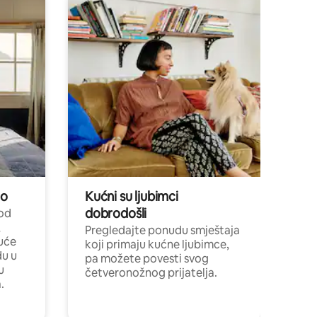
no
Kućni su ljubimci
dobrodošli
 od
,
Pregledajte ponudu smještaja
uće
koji primaju kućne ljubimce,
du u
pa možete povesti svog
u
četveronožnog prijatelja.
.