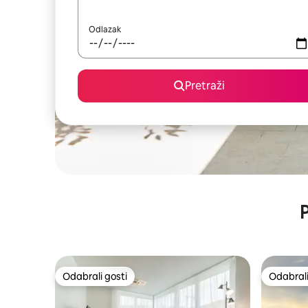
Odlazak
Pretraži
P
Odabrali gosti
Odabrali
Odabrali gosti
Odabrali