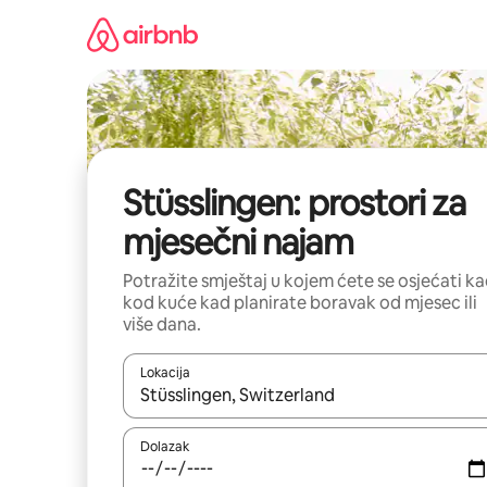
Prijeđi
na
sadržaj
Stüsslingen: prostori za
mjesečni najam
Potražite smještaj u kojem ćete se osjećati k
kod kuće kad planirate boravak od mjesec ili
više dana.
Lokacija
Kada budu dostupni rezultati, moći ćete ih pregle
Dolazak