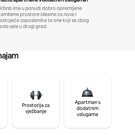
irbnb ima u ponudi dobro opremljene
tambene prostore idealne za nove i
ostojeće zaposlenike te one koji se zbog
osla sele u drugi grad.
 najam
Apartman s
Prostorija za
dodatnim
vježbanje
uslugama