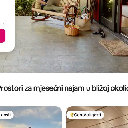
rostori za mjesečni najam u bližoj okoli
 gosti
Odabrali gosti
 gosti
Među najviše rangiranima s oz