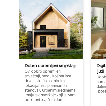
Dobro opremljeni smještaji
Digit
ljudi
Ovi dobro opremljeni
smještaji, među kojima ima
Udobn
drvenih kuća na mirnim
nomad
lokacijama u planinama i
dalji
stanova u urbanim sredinama,
i pos
imaju sve sadržaje koji su vam
potrebni u vašem domu.