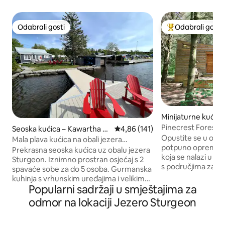
Odabrali gosti
Odabrali gosti
Odabrali gosti
Među najviše ran
Minijaturne kuće –
Pinecrest Forest 
Seoska kućica – Kawartha La
Prosječna ocjena: 4,86/5, recenz
4,86 (141)
Opustite se u osa
kes
Mala plava kućica na obali jezera
potpuno opremlje
Sturgeon!!
Prekrasna seoska kućica uz obalu jezera
koja se nalazi u š
Sturgeon. Iznimno prostran osjećaj s 2
s područjima zašt
spavaće sobe za do 5 osoba. Gurmanska
djelovanja. Ponovno
kuhinja s vrhunskim uređajima i velikim
drugima ili pronađ
Popularni sadržaji u smještajima za
stolom za blagovanje za 6 osoba.
samim sobom tije
Opustite se i roštiljajte na udobnoj terasi
odmor na lokaciji Jezero Sturgeon
drvećem i spokojn
s prekrasnim pogledom na jezero i
zvijezdama. Napuni
stolom za 6 osoba. Uživajte u ognjištu na
ovom nezaboravn