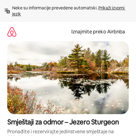
Prijeđi
Neke su informacije prevedene automatski. 
Prikaži izvorni 
na
jezik
sadržaj
Iznajmite preko Airbnba
Smještaji za odmor – Jezero Sturgeon
Pronađite i rezervirajte jedinstvene smještaje na