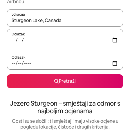
Airbnbu
Lokacija
Kada budu dostupni rezultati, moći ćete ih pregledati koristeći
Dolazak
Odlazak
Pretraži
Jezero Sturgeon – smještaji za odmor s
najboljim ocjenama
Gosti su se složili: ti smještaji imaju visoke ocjene u
pogledu lokacije, čistoće i drugih kriterija.