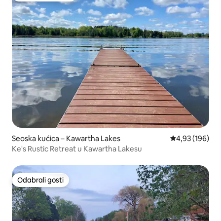
Seoska kućica – Kawartha Lakes
Prosječna ocjen
4,93 (196)
Ke's Rustic Retreat u Kawartha Lakesu
Odabrali gosti
Odabrali gosti