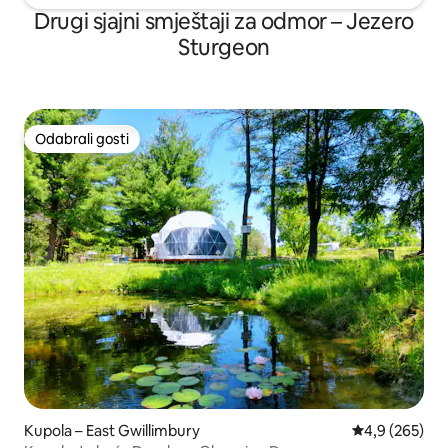
Drugi sjajni smještaji za odmor – Jezero
Sturgeon
Odabrali gosti
Odabrali gosti
Kupola – East Gwillimbury
Prosječna ocje
4,9 (265)