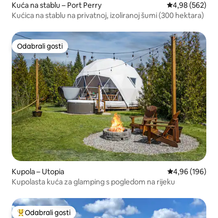
Kuća na stablu – Port Perry
Prosječna ocjen
4,98 (562)
Kućica na stablu na privatnoj, izoliranoj šumi (300 hektara)
Odabrali gosti
Odabrali gosti
Kupola – Utopia
Prosječna ocjen
4,96 (196)
Kupolasta kuća za glamping s pogledom na rijeku
Odabrali gosti
Među najviše rangiranima s oznakom „Odabrali gosti”