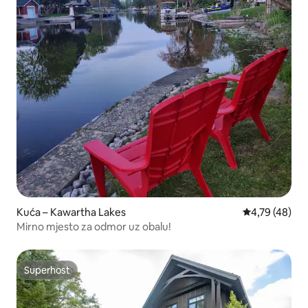
Kuća – Kawartha Lakes
Prosječna ocje
4,79 (48)
Mirno mjesto za odmor uz obalu!
Superhost
Superhost