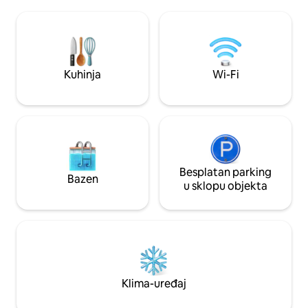
stolicama Muskoka. Važna napomena:
daleko od grada. Biciklisti, planinari i
pristanište je obično spremno za prvi
skijaši cijene ljepo
tjedan u svibnju svake godine. Ovisno o
Millbrook do kojih 
vremenskim uvjetima, to može biti i
objekta. Ljubitelji
ranije. Također, gradska uprava
plaže, rijeke i jezer
Kawartha Lakes ima zabranu LOMAČE
Kuhinja
Wi-Fi
tijekom travnja svake godine. Stoga vas
molimo da ne palite LOMAČU.
Besplatan parking
Bazen
u sklopu objekta
Klima-uređaj