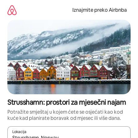
Prijeđi
na
Iznajmite preko Airbnba
sadržaj
Strusshamn: prostori za mjesečni najam
Potražite smještaj u kojem ćete se osjećati kao kod
kuće kad planirate boravak od mjesec ili više dana.
Lokacija
Kada budu dostupni rezultati, moći ćete ih pregledati koristeći