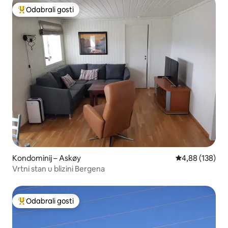
Odabrali gosti
Među najviše rangiranima s oznakom „Odabrali gosti”
Kondominij – Askøy
Prosječna ocjen
4,88 (138)
Vrtni stan u blizini Bergena
Odabrali gosti
Među najviše rangiranima s oznakom „Odabrali gosti”