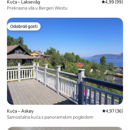
Kuća – Laksevåg
Prosječna ocje
4,99 (99)
Prekrasna vila u Bergen Westu
Odabrali gosti
Odabrali gosti
Kuća – Askøy
Prosječna ocje
4,97 (36)
Samostalna kuća s panoramskim pogledom