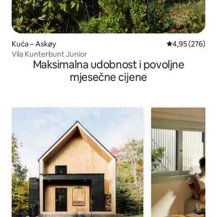
Kuća – Askøy
Prosječna ocjen
4,95 (276)
Vila Kunterbunt Junior
Maksimalna udobnost i povoljne
mjesečne cijene