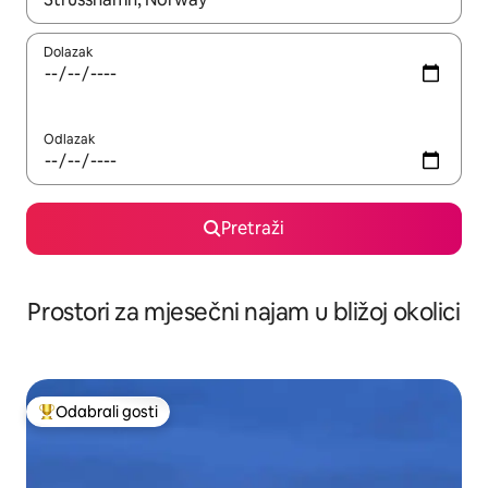
Dolazak
Odlazak
Pretraži
Prostori za mjesečni najam u bližoj okolici
Odabrali gosti
Među najviše rangiranima s oznakom „Odabrali gosti”