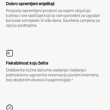
Dobro opremljeni smještaji
Potpuno opremljeni prostori za najam uključuju
kuhinju i sve sadržaje koji su vam potrebni za ugodan
boravak od mjesec ili više dana. Savršena zamjena za
opciju podnajma.
Fleksibilnost koju želite
Odaberite točne datume useljenja i iseljenja i
jednostavno ugovorite rezervaciju putem interneta,
bez dodatnih obveza ili papirologije.*