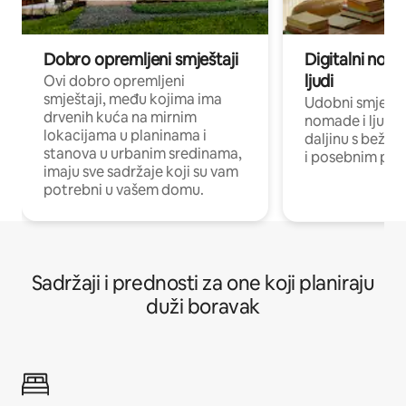
Dobro opremljeni smještaji
Digitalni noma
ljudi
Ovi dobro opremljeni
smještaji, među kojima ima
Udobni smještaj
drvenih kuća na mirnim
nomade i ljude 
lokacijama u planinama i
daljinu s bežič
stanova u urbanim sredinama,
i posebnim pro
imaju sve sadržaje koji su vam
potrebni u vašem domu.
Sadržaji i prednosti za one koji planiraju
duži boravak