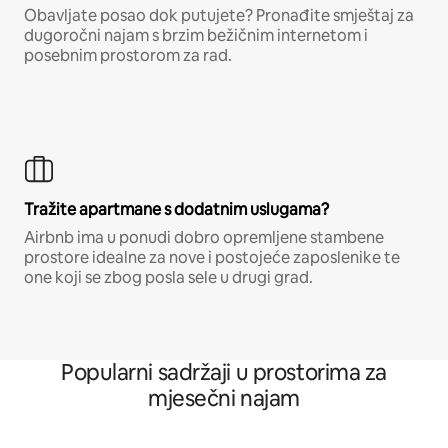
Obavljate posao dok putujete? Pronađite smještaj za
dugoročni najam s brzim bežičnim internetom i
posebnim prostorom za rad.
Tražite apartmane s dodatnim uslugama?
Airbnb ima u ponudi dobro opremljene stambene
prostore idealne za nove i postojeće zaposlenike te
one koji se zbog posla sele u drugi grad.
Popularni sadržaji u prostorima za
mjesečni najam