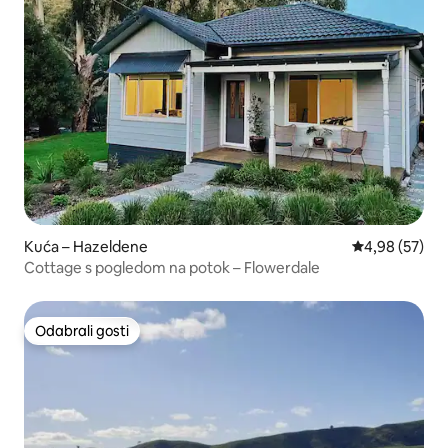
Kuća – Hazeldene
Prosječna ocje
4,98 (57)
Cottage s pogledom na potok – Flowerdale
Odabrali gosti
Odabrali gosti