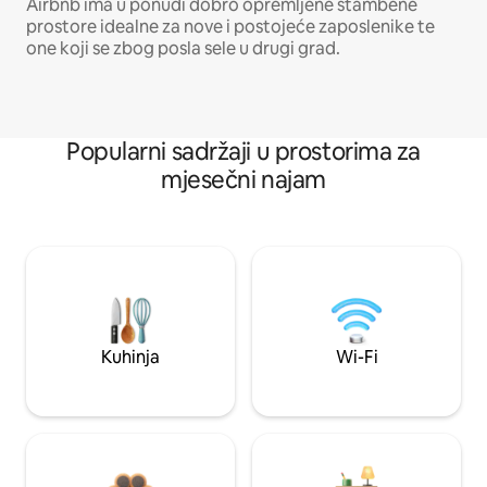
Airbnb ima u ponudi dobro opremljene stambene
prostore idealne za nove i postojeće zaposlenike te
one koji se zbog posla sele u drugi grad.
Popularni sadržaji u prostorima za
mjesečni najam
Kuhinja
Wi-Fi