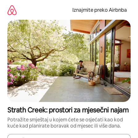
Prijeđi
na
Iznajmite preko Airbnba
sadržaj
Strath Creek: prostori za mjesečni najam
Potražite smještaj u kojem ćete se osjećati kao kod
kuće kad planirate boravak od mjesec ili više dana.