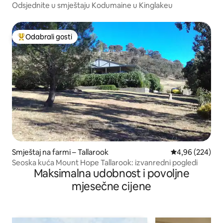
Odsjednite u smještaju Kodumaine u Kinglakeu
Odabrali gosti
Među najviše rangiranima s oznakom „Odabrali gosti”
Smještaj na farmi – Tallarook
Prosječna ocjen
4,96 (224)
Seoska kuća Mount Hope Tallarook: izvanredni pogledi
Maksimalna udobnost i povoljne
mjesečne cijene