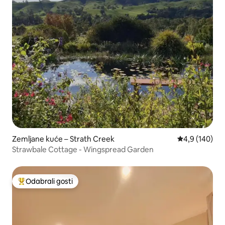
Zemljane kuće – Strath Creek
Prosječna ocje
4,9 (140)
Strawbale Cottage - Wingspread Garden
Odabrali gosti
Među najviše rangiranima s oznakom „Odabrali gosti”