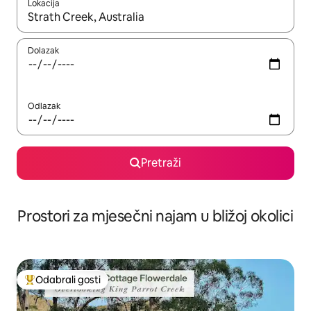
Lokacija
Kada budu dostupni rezultati, moći ćete ih pregledati koristeći
Dolazak
Odlazak
Pretraži
Prostori za mjesečni najam u bližoj okolici
Odabrali gosti
Među najviše rangiranima s oznakom „Odabrali gosti”