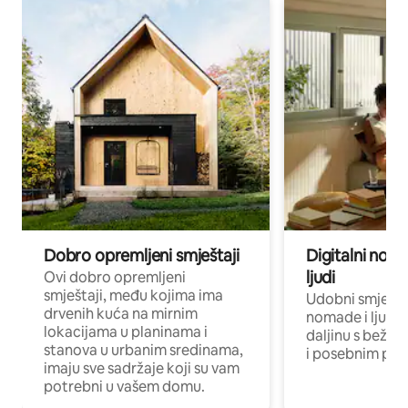
Dobro opremljeni smještaji
Digitalni noma
ljudi
Ovi dobro opremljeni
smještaji, među kojima ima
Udobni smještaj
drvenih kuća na mirnim
nomade i ljude 
lokacijama u planinama i
daljinu s bežič
stanova u urbanim sredinama,
i posebnim pro
imaju sve sadržaje koji su vam
potrebni u vašem domu.