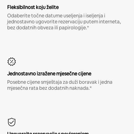
Fleksibilnost koju želite
Odaberite točne datume useljenja i iseljenja i
jednostavno ugovorite rezervaciju putem interneta,
bez dodatnih obveza ili papirologije.*
Jednostavno izražene mjesečne cijene
Posebne cijene smještaja za duži boravak i jedna
mjesečna rata bez dodatnih naknada.*