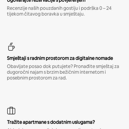
Ugovarajte rezervacije s povjerenjem
Recenzije naših pouzdanih gostiju i podrška 0 – 24
tijekom čitavog boravka u smještaju.
Smještaji s radnim prostorom za digitalne nomade
Obavljate posao dok putujete? Pronađite smještaj za
dugoročni najam s brzim bežičnim internetom i
posebnim prostorom za rad.
Tražite apartmane s dodatnim uslugama?