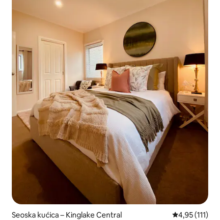
Seoska kućica – Kinglake Central
Prosječna ocje
4,95 (111)