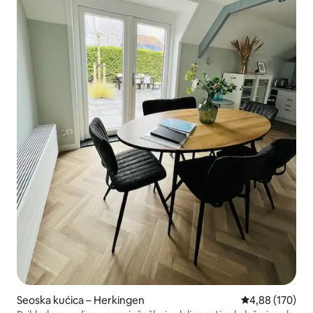
Seoska kućica – Herkingen
Prosječna ocjen
4,88 (170)