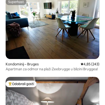
Superhost
Superhost
Kondominij – Bruges
Prosječna ocjen
4,85 (243)
Apartman za odmor na plaži Zeebrugge u blizini Bruggea!
Odabrali gosti
Među najviše rangiranima s oznakom „Odabrali gosti”