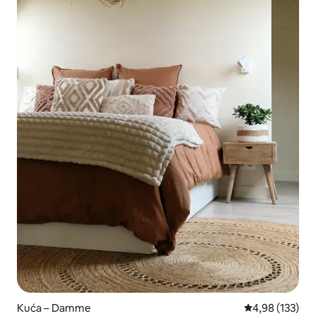
Kuća – Damme
Prosječna ocjen
4,98 (133)