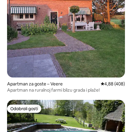
Apartman za goste – Veere
Prosječna ocjen
4,88 (408)
Apartman na ruralnoj farmi blizu grada i plaže!
Odabrali gosti
Odabrali gosti