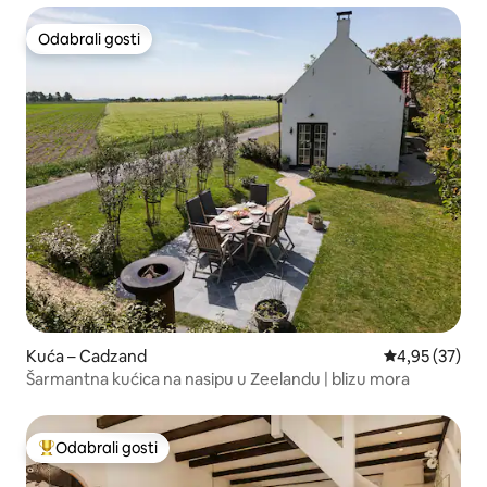
Odabrali gosti
Odabrali gosti
Kuća – Cadzand
Prosječna ocje
4,95 (37)
Šarmantna kućica na nasipu u Zeelandu | blizu mora
Odabrali gosti
Među najviše rangiranima s oznakom „Odabrali gosti”