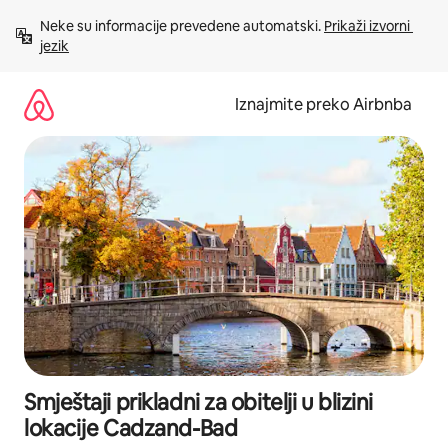
Prijeđi
Neke su informacije prevedene automatski. 
Prikaži izvorni 
na
jezik
sadržaj
Iznajmite preko Airbnba
Smještaji prikladni za obitelji u blizini
lokacije Cadzand-Bad