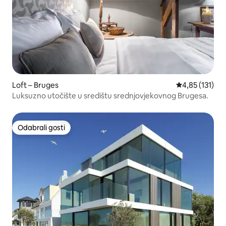
Loft – Bruges
Prosječna ocje
4,85 (131)
Luksuzno utočište u središtu srednjovjekovnog Brugesa.
Odabrali gosti
Odabrali gosti