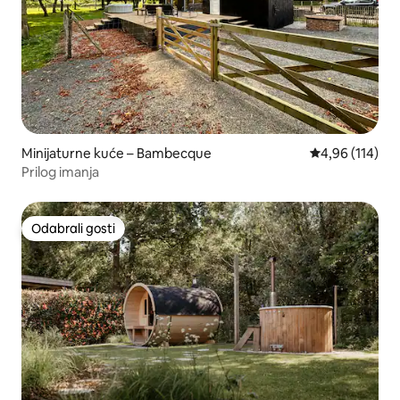
Minijaturne kuće – Bambecque
Prosječna ocjen
4,96 (114)
Prilog imanja
Odabrali gosti
Odabrali gosti