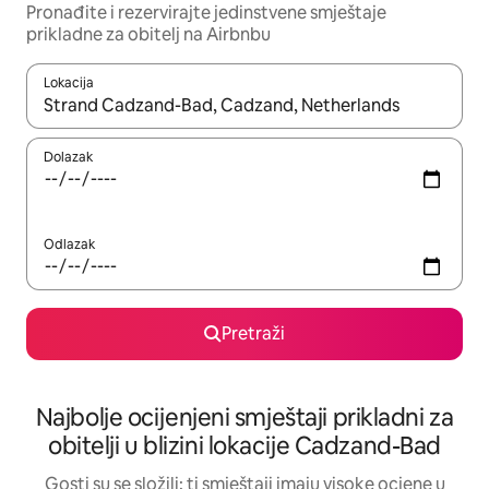
Pronađite i rezervirajte jedinstvene smještaje
prikladne za obitelj na Airbnbu
Lokacija
Kada budu dostupni rezultati, moći ćete ih pregledati koristeći
Dolazak
Odlazak
Pretraži
Najbolje ocijenjeni smještaji prikladni za
obitelji u blizini lokacije Cadzand-Bad
Gosti su se složili: ti smještaji imaju visoke ocjene u