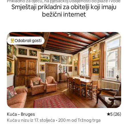
Prikladno za djecu, na pješačkoj udaljenosti od plaže i vode
Smještaji prikladni za obitelji koji imaju
bežični internet
Odabrali gosti
Među najviše rangiranima s oznakom „Odabrali gosti”
Kuća – Bruges
Prosječna o
5 (26)
Kuća u nizu iz 17. stoljeća • 200 m od Tržnog trga