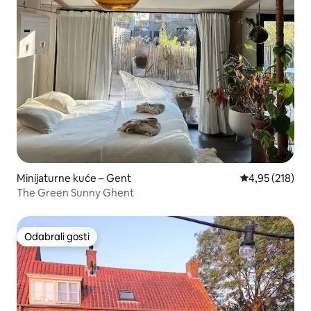
Minijaturne kuće – Gent
Prosječna ocjen
4,95 (218)
The Green Sunny Ghent
Odabrali gosti
Odabrali gosti