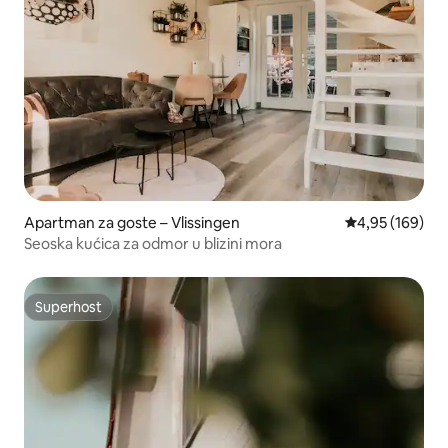
Apartman za goste – Vlissingen
Prosječna ocjen
4,95 (169)
Seoska kućica za odmor u blizini mora
Superhost
Superhost