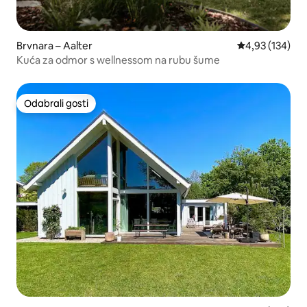
Brvnara – Aalter
Prosječna ocjen
4,93 (134)
Kuća za odmor s wellnessom na rubu šume
Odabrali gosti
Odabrali gosti