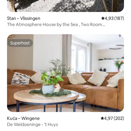
Stan – Vlissingen
Prosječna ocjen
4,93 (187)
The Atmosphere House by the Sea , Two Room
Apartment
Superhost
Superhost
Kuća – Wingene
Prosječna ocjen
4,97 (202)
De Weldoeninge - 't Huys