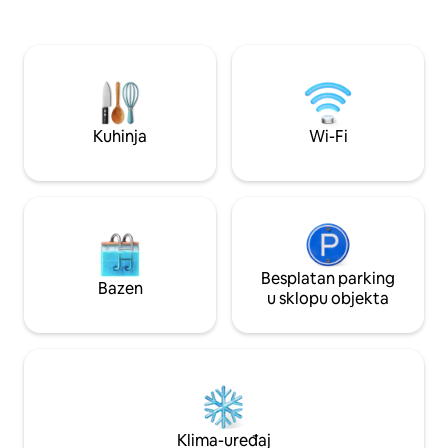
studiju u nastavku je obavezna, nakon
blagovaonica sadr
čega se možete prošetati do nekih od
materijale i obilj
mnogih butika u Gentu, a možda i
svjetla. Treća soba + kupaonica ima izlaz
tržnice antikviteta za vikend na
na terasu. Modular
obližnjem Trgu sv. Jakova. Od
udoban bračni kre
željezničke stanice do središta grada
možete ići GLAVNOM tramvajskom
Kuhinja
Wi-Fi
linijom br. 1, a mi smo na 300 m od
stanice GRAVENSTEEN (dvorac)
Besplatan parking
Bazen
u sklopu objekta
Klima-uređaj