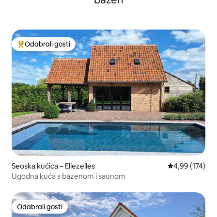
Odabrali gosti
Među najviše rangiranima s oznakom „Odabrali gosti”
Seoska kućica – Ellezelles
Prosječna ocjen
4,99 (174)
Ugodna kuća s bazenom i saunom
Odabrali gosti
Odabrali gosti