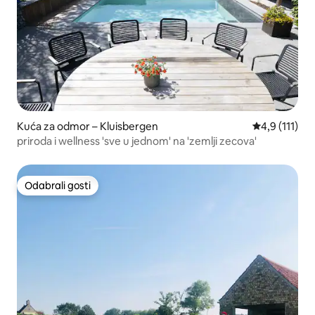
Kuća za odmor – Kluisbergen
Prosječna ocj
4,9 (111)
priroda i wellness 'sve u jednom' na 'zemlji zecova'
Odabrali gosti
Odabrali gosti