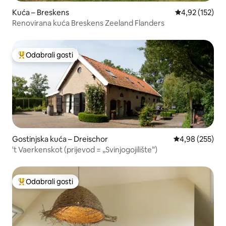
Kuća – Breskens
Prosječna ocjen
4,92 (152)
Renovirana kuća Breskens Zeeland Flanders
Odabrali gosti
Među najviše rangiranima s oznakom „Odabrali gosti”
Gostinjska kuća – Dreischor
Prosječna ocjen
4,98 (255)
't Vaerkenskot (prijevod = „Svinjogojilište”)
Odabrali gosti
Među najviše rangiranima s oznakom „Odabrali gosti”