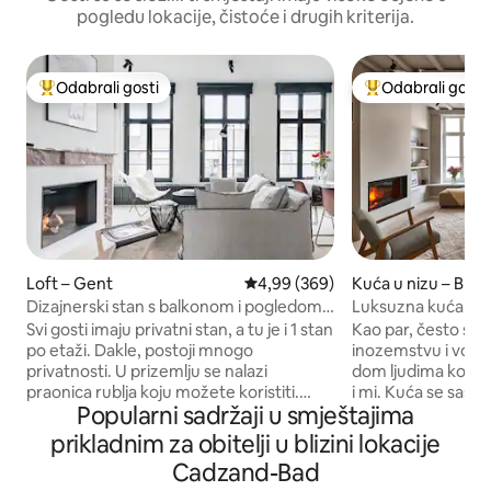
pogledu lokacije, čistoće i drugih kriterija.
Odabrali gosti
Odabrali gosti
Među najviše rangiranima s oznakom „Odabrali gosti”
Među najviše ran
Loft – Gent
Prosječna ocjena: 4,99/5, recenzi
4,99 (369)
Kuća u nizu – Bru
Dizajnerski stan s balkonom i pogledom
Luksuzna kuća u ni
na tornjeve u Gentu
Svi gosti imaju privatni stan, a tu je i 1 stan
Kao par, često sm
po etaži. Dakle, postoji mnogo
inozemstvu i volimo
privatnosti. U prizemlju se nalazi
dom ljudima koji će
praonica rublja koju možete koristiti.
i mi. Kuća se sastoji od 3 kata i ima 2
Popularni sadržaji u smještajima
Imamo čokoladni atelje u kojem ste
velike terase s mno
uvijek dobrodošli ! Postavka se nalazi u
prostrane spavaće
prikladnim za obitelji u blizini lokacije
neposrednoj blizini poznate gradske
pripadajućim kup
Cadzand-Bad
ulice Graffiti. Degustacija u čokoladnom
ormarima. Kuhinja, dnevni boravak i