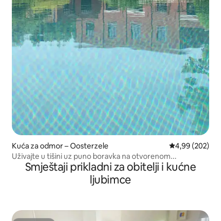
Kuća za odmor – Oosterzele
Prosječna ocjen
4,99 (202)
Uživajte u tišini uz puno boravka na otvorenom...
Smještaji prikladni za obitelji i kućne
ljubimce