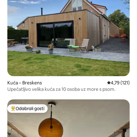
Kuća – Breskens
Prosječna ocje
4,79 (121)
Upečatljivo velika kuća za 10 osoba uz more s psom.
Odabrali gosti
Među najviše rangiranima s oznakom „Odabrali gosti”