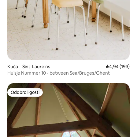
Kuća – Sint-Laureins
Prosječna ocjen
4,94 (193)
Huisje Nummer 10 - between Sea/Bruges/Ghent
Odabrali gosti
Odabrali gosti