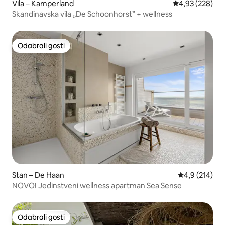
Vila – Kamperland
Prosječna ocjen
4,93 (228)
Skandinavska vila „De Schoonhorst” + wellness
Odabrali gosti
Odabrali gosti
Stan – De Haan
Prosječna ocje
4,9 (214)
NOVO! Jedinstveni wellness apartman Sea Sense
Odabrali gosti
Odabrali gosti