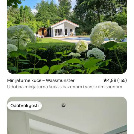
Minijaturne kuće – Waasmunster
Prosječna ocjen
4,88 (155)
Udobna minijaturna kuća s bazenom i vanjskom saunom
Odabrali gosti
Odabrali gosti