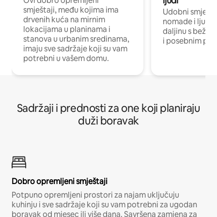
ljudi
Ovi dobro opremljeni
smještaji, među kojima ima
Udobni smještaj
drvenih kuća na mirnim
nomade i ljude 
lokacijama u planinama i
daljinu s bežič
stanova u urbanim sredinama,
i posebnim pro
imaju sve sadržaje koji su vam
potrebni u vašem domu.
Sadržaji i prednosti za one koji planiraju
duži boravak
Dobro opremljeni smještaji
Potpuno opremljeni prostori za najam uključuju
kuhinju i sve sadržaje koji su vam potrebni za ugodan
boravak od mjesec ili više dana. Savršena zamjena za