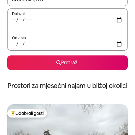
Dolazak
Odlazak
Pretraži
Prostori za mjesečni najam u bližoj okolici
Odabrali gosti
Među najviše rangiranima s oznakom „Odabrali gosti”