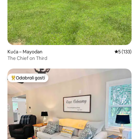
Kuća – Mayodan
Prosječna o
5 (133)
The Chief on Third
Odabrali gosti
Među najviše rangiranima s oznakom „Odabrali gosti”