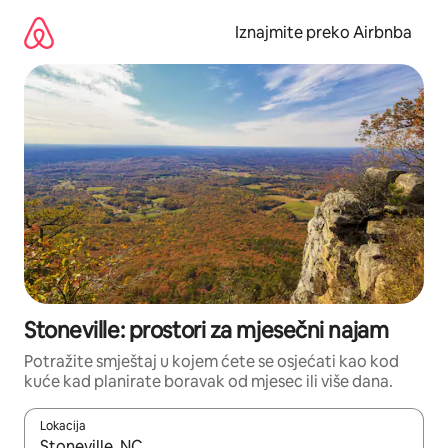
Prijeđi
na
Iznajmite preko Airbnba
sadržaj
Stoneville: prostori za mjesečni najam
Potražite smještaj u kojem ćete se osjećati kao kod
kuće kad planirate boravak od mjesec ili više dana.
Lokacija
Kada budu dostupni rezultati, moći ćete ih pregledati koristeći