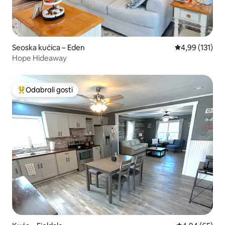
Seoska kućica – Eden
Prosječna ocjen
4,99 (131)
Hope Hideaway
Odabrali gosti
Među najviše rangiranima s oznakom „Odabrali gosti”