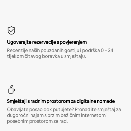
Ugovarajte rezervacije s povjerenjem
Recenzije naših pouzdanih gostiju i podrška 0 – 24
tijekom čitavog boravka u smještaju.
Smještaji s radnim prostorom za digitalne nomade
Obavljate posao dok putujete? Pronađite smještaj za
dugoročni najam s brzim bežičnim internetom i
posebnim prostorom za rad.