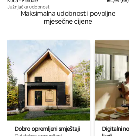
Kuća – Fieldale
Prosječna ocje
4,94 (65)
Južnjačka udobnost
Maksimalna udobnost i povoljne
mjesečne cijene
Dobro opremljeni smještaji
Digitalni noma