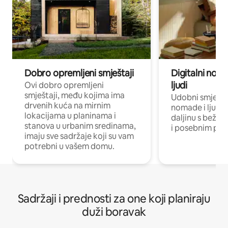
Dobro opremljeni smještaji
Digitalni noma
ljudi
Ovi dobro opremljeni
smještaji, među kojima ima
Udobni smještaj
drvenih kuća na mirnim
nomade i ljude 
lokacijama u planinama i
daljinu s bežič
stanova u urbanim sredinama,
i posebnim pro
imaju sve sadržaje koji su vam
potrebni u vašem domu.
Sadržaji i prednosti za one koji planiraju
duži boravak