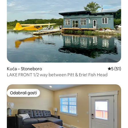
Kuća – Stoneboro
Prosječna 
5 (51)
LAKE FRONT 1/2 way between Pitt & Erie! Fish Head
Odabrali gosti
Odabrali gosti