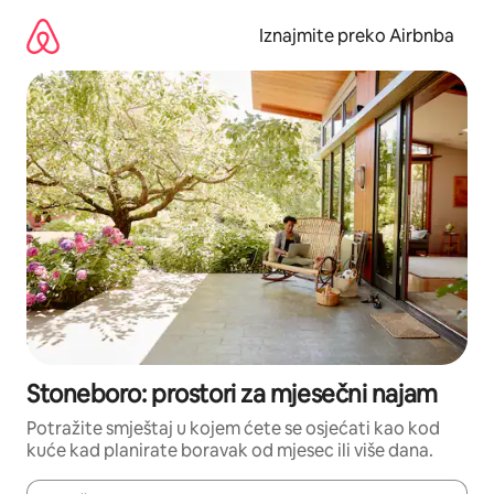
Prijeđi
na
Iznajmite preko Airbnba
sadržaj
Stoneboro: prostori za mjesečni najam
Potražite smještaj u kojem ćete se osjećati kao kod
kuće kad planirate boravak od mjesec ili više dana.