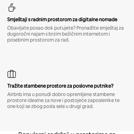
Smještaji s radnim prostorom za digitalne nomade
Obavljate posao dok putujete? Pronađite smještaj za
dugoročni najam s brzim bežičnim internetom i
posebnim prostorom za rad.
Tražite stambene prostore za poslovne putnike?
Airbnb ima u ponudi dobro opremljene stambene
prostore idealne za nove i postojeće zaposlenike te
one koji se zbog posla sele u drugi grad.