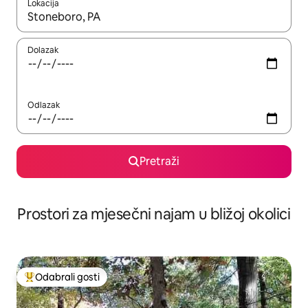
Lokacija
Kada budu dostupni rezultati, moći ćete ih pregledati koristeći
Dolazak
Odlazak
Pretraži
Prostori za mjesečni najam u bližoj okolici
Odabrali gosti
Među najviše rangiranima s oznakom „Odabrali gosti”