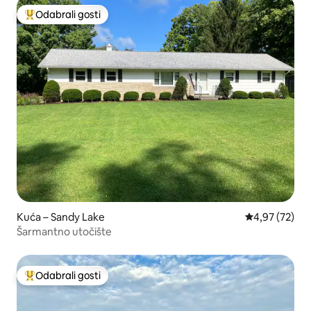
Odabrali gosti
Među najviše rangiranima s oznakom „Odabrali gosti”
Kuća – Sandy Lake
Prosječna ocje
4,97 (72)
Šarmantno utočište
Odabrali gosti
Među najviše rangiranima s oznakom „Odabrali gosti”