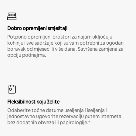
Dobro opremljeni smještaji
Potpuno opremljeni prostori za najam uključuju
kuhinju i sve sadržaje koji su vam potrebni za ugodan
boravak od mjesec ili više dana. Savršena zamjena za
opciju podnajma.
Fleksibilnost koju želite
Odaberite točne datume useljenja i iseljenja i
jednostavno ugovorite rezervaciju putem interneta,
bez dodatnih obveza ili papirologije.*