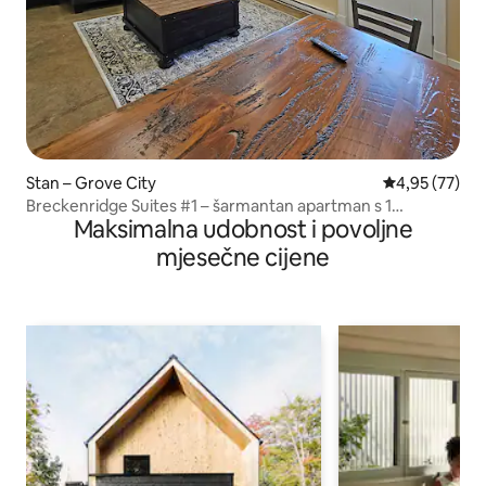
Stan – Grove City
Prosječna ocje
4,95 (77)
Breckenridge Suites #1 – šarmantan apartman s 1
Maksimalna udobnost i povoljne
spavaćom sobom
mjesečne cijene