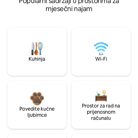
Popularni sadržaji u prostorima za
mjesečni najam
Kuhinja
Wi-Fi
Prostor za rad na
Povedite kućne
prijenosnom
ljubimce
računalu