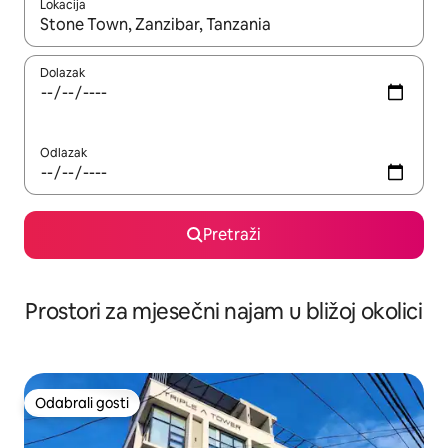
Lokacija
Kada budu dostupni rezultati, moći ćete ih pregledati koristeći
Dolazak
Odlazak
Pretraži
Prostori za mjesečni najam u bližoj okolici
Odabrali gosti
Odabrali gosti