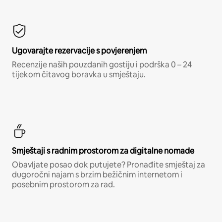
Ugovarajte rezervacije s povjerenjem
Recenzije naših pouzdanih gostiju i podrška 0 – 24
tijekom čitavog boravka u smještaju.
Smještaji s radnim prostorom za digitalne nomade
Obavljate posao dok putujete? Pronađite smještaj za
dugoročni najam s brzim bežičnim internetom i
posebnim prostorom za rad.