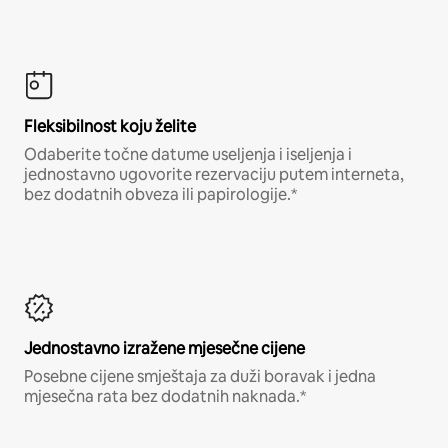
Fleksibilnost koju želite
Odaberite točne datume useljenja i iseljenja i
jednostavno ugovorite rezervaciju putem interneta,
bez dodatnih obveza ili papirologije.*
Jednostavno izražene mjesečne cijene
Posebne cijene smještaja za duži boravak i jedna
mjesečna rata bez dodatnih naknada.*