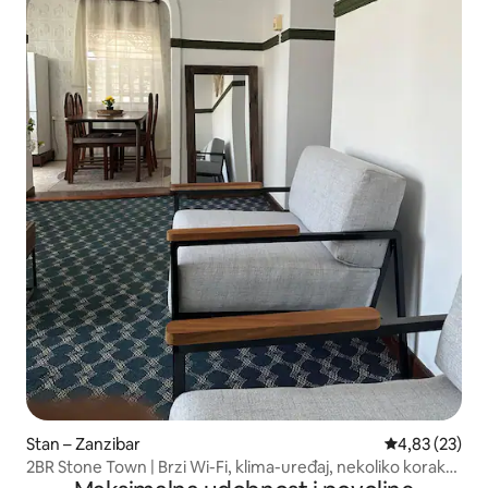
Stan – Zanzibar
Prosječna ocje
4,83 (23)
2BR Stone Town | Brzi Wi-Fi, klima-uređaj, nekoliko koraka
od trajekta