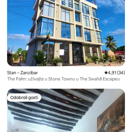
Stan – Zanzibar
Prosječna ocje
4,91 (34)
The Palm: uživajte u Stone Townu u The Swahili Escapeu
Odabrali gosti
Odabrali gosti