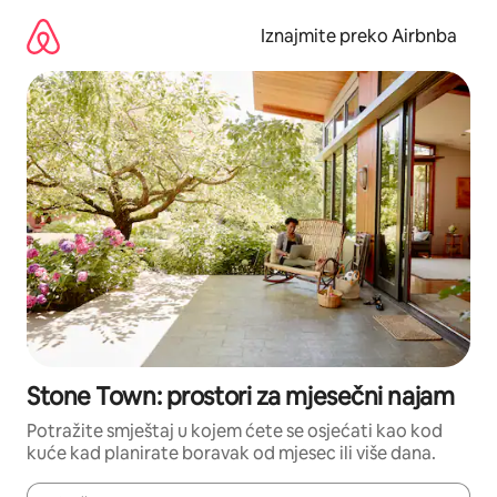
Prijeđi
na
Iznajmite preko Airbnba
sadržaj
Stone Town: prostori za mjesečni najam
Potražite smještaj u kojem ćete se osjećati kao kod
kuće kad planirate boravak od mjesec ili više dana.