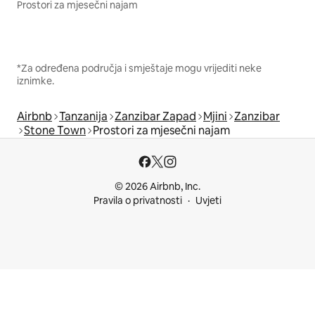
Prostori za mjesečni najam
*Za određena područja i smještaje mogu vrijediti neke
iznimke.
Airbnb
Tanzanija
Zanzibar Zapad
Mjini
Zanzibar
Stone Town
Prostori za mjesečni najam
© 2026 Airbnb, Inc.
Pravila o privatnosti
Uvjeti