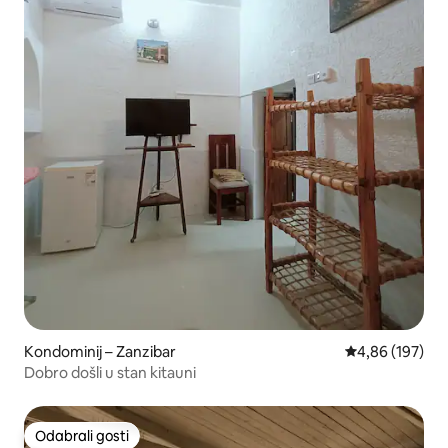
Kondominij – Zanzibar
Prosječna ocjen
4,86 (197)
Dobro došli u stan kitauni
Odabrali gosti
Odabrali gosti