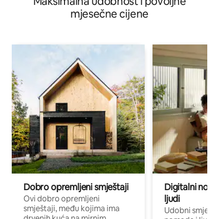
Maksimalna udobnost i povoljne
mjesečne cijene
Dobro opremljeni smještaji
Digitalni noma
ljudi
Ovi dobro opremljeni
smještaji, među kojima ima
Udobni smještaj
drvenih kuća na mirnim