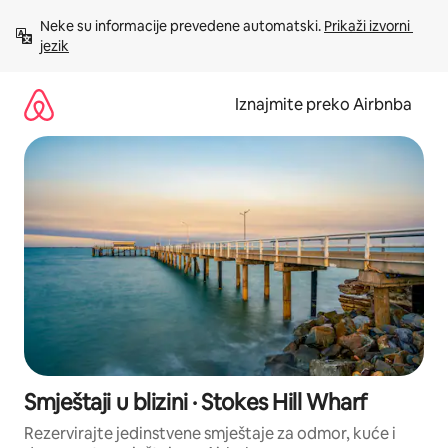
Prijeđi
Neke su informacije prevedene automatski. 
Prikaži izvorni 
na
jezik
sadržaj
Iznajmite preko Airbnba
Smještaji u blizini · Stokes Hill Wharf
Rezervirajte jedinstvene smještaje za odmor, kuće i