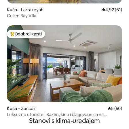
Kuća – Larrakeyah
Prosječna ocje
4,92 (61)
Cullen Bay Villa
Odabrali gosti
Među najviše rangiranima s oznakom „Odabrali gosti”
Kuća – Zuccoli
Prosječna o
5 (50)
Luksuzno utočište | Bazen, kino i blagovaonica na
Stanovi s klima-uređajem
otvorenom