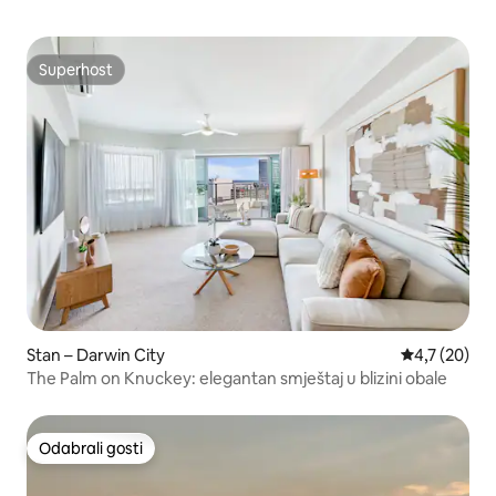
Superhost
Superhost
Stan – Darwin City
Prosječna ocj
4,7 (20)
The Palm on Knuckey: elegantan smještaj u blizini obale
Odabrali gosti
Odabrali gosti