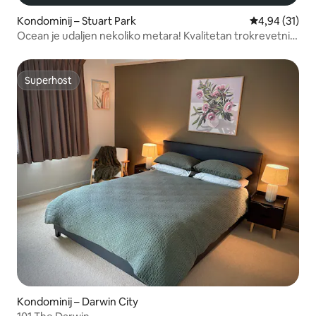
Kondominij – Stuart Park
Prosječna ocje
4,94 (31)
Ocean je udaljen nekoliko metara! Kvalitetan trokrevetni
stan
Superhost
Superhost
Kondominij – Darwin City