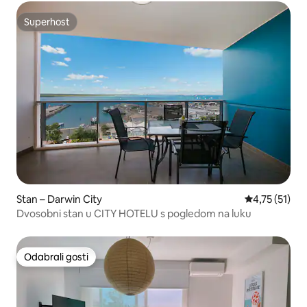
Superhost
Superhost
Stan – Darwin City
Prosječna ocj
4,75 (51)
Dvosobni stan u CITY HOTELU s pogledom na luku
Odabrali gosti
Odabrali gosti