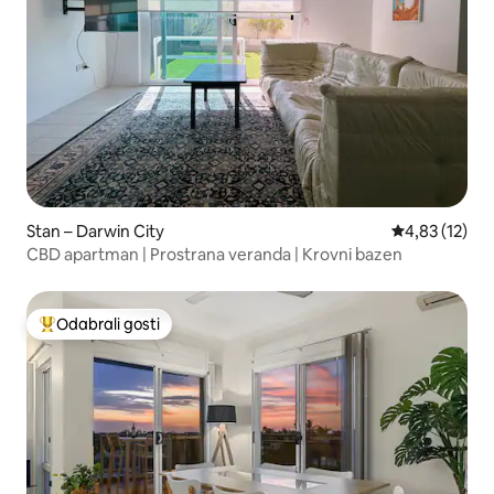
Stan – Darwin City
Prosječna ocje
4,83 (12)
CBD apartman | Prostrana veranda | Krovni bazen
Odabrali gosti
Među najviše rangiranima s oznakom „Odabrali gosti”