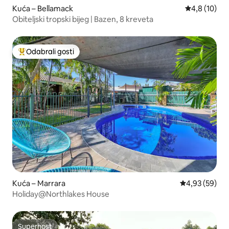
Kuća – Bellamack
Prosječna oc
4,8 (10)
Obiteljski tropski bijeg | Bazen, 8 kreveta
Odabrali gosti
Među najviše rangiranima s oznakom „Odabrali gosti”
Kuća – Marrara
Prosječna ocje
4,93 (59)
Holiday@Northlakes House
Superhost