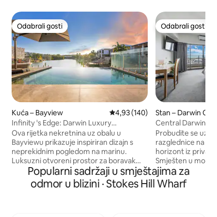
Odabrali gosti
Odabrali gosti
Odabrali gosti
Odabrali gosti
Kuća – Bayview
Prosječna ocjena: 4,93/5, recenz
4,93 (140)
Stan – Darwin City
Infinity 's Edge: Darwin Luxury
Central Darwin Cit
Waterfront Oasis
udoban
Ova rijetka nekretnina uz obalu u
Probudite se uz p
Bayviewu prikazuje inspiriran dizajn s
razglednice na luč
neprekidnim pogledom na marinu.
horizont iz privatn
Luksuzni otvoreni prostor za boravak
Smješten u mode
Popularni sadržaji u smještajima za
prelazi u blagovaonicu na otvorenom,
srcu CBD-a, ovaj sr
roštilj i beskonačni rubni bazen, što
studio namijenjen je udo
odmor u blizini · Stokes Hill Wharf
maksimalno iskorištava ovaj očaravajući
za pripremu čaja i 
ambijent. Unutra očekujte luksuznu
restoranima uz ob
otočnu kuhinju, pet plišanih spavaćih
tržnicom Mindil B
soba, elegantne kupaonice i unutarnje
nedaleko od vas. - Smart TV, brzi Wi-Fi i