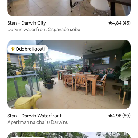
Stan – Darwin City
Prosječna ocje
4,84 (45)
Darwin waterfront 2 spavaće sobe
Odabrali gosti
Među najviše rangiranima s oznakom „Odabrali gosti”
Stan – Darwin Waterfront
Prosječna ocje
4,95 (59)
Apartman na obali u Darwinu