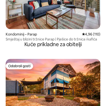
Kondominij – Parap
Prosječna ocjen
4,96 (110)
Smještaj u blizini tržnice Parap | Pješice do tržnica i kafića
Kuće prikladne za obitelji
Odabrali gosti
Odabrali gosti