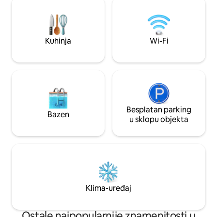
rublje. Idite kajacima iznad marine ili
klima-uređaj – Sigu
istražite mnoštvo pješačkih staza,
parkiralište na loka
biciklističkih staza i lijepih parkova ovog
dostupnosti i nakna
područja, a praktičnost je udaljena samo
bazenu i teretani 
Kuhinja
Wi-Fi
nekoliko minuta do CBD-a.
Besplatan parking
Bazen
u sklopu objekta
Klima-uređaj
Ostale najpopularnije znamenitosti u