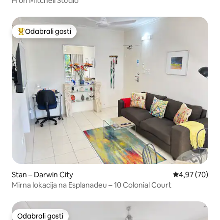
H on Mitchell Studio
Odabrali gosti
Među najviše rangiranima s oznakom „Odabrali gosti”
Stan – Darwin City
Prosječna ocje
4,97 (70)
Mirna lokacija na Esplanadeu – 10 Colonial Court
Odabrali gosti