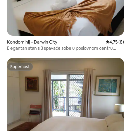
Kondominij – Darwin City
Prosječna oc
4,75 (8)
Elegantan stan s 3 spavaće sobe u poslovnom centru
Darwina s bazenom
Superhost
Superhost