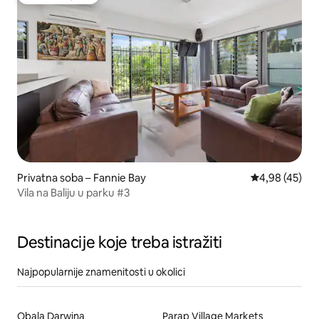
Odabrali gosti
Privatna soba – Fannie Bay
Prosječna ocje
4,98 (45)
Vila na Baliju u parku #3
Destinacije koje treba istražiti
Najpopularnije znamenitosti u okolici
Obala Darwina
Parap Village Markets