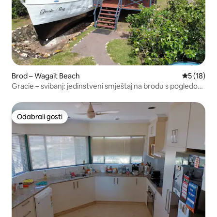
Brod – Wagait Beach
Prosječna 
5 (18)
Gracie – svibanj: jedinstveni smještaj na brodu s pogledom
na ocean
Odabrali gosti
Odabrali gosti