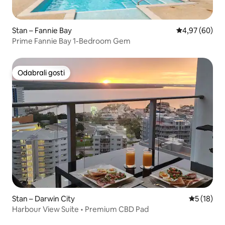
Stan – Fannie Bay
Prosječna ocje
4,97 (60)
Prime Fannie Bay 1-Bedroom Gem
Odabrali gosti
Odabrali gosti
Stan – Darwin City
Prosječna 
5 (18)
Harbour View Suite • Premium CBD Pad