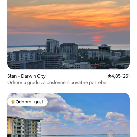
Stan – Darwin City
Prosječna ocje
4,85 (26)
Odmor u gradu za poslovne ili privatne potrebe
Odabrali gosti
Među najviše rangiranima s oznakom „Odabrali gosti”