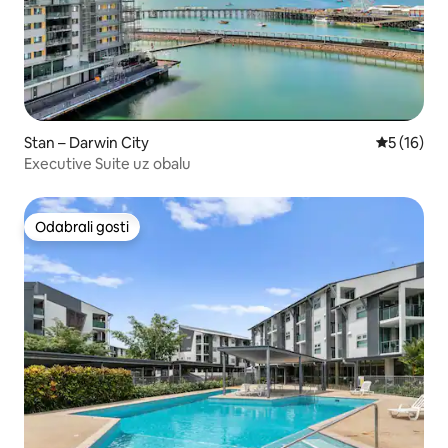
Stan – Darwin City
Prosječna 
5 (16)
Executive Suite uz obalu
Odabrali gosti
Odabrali gosti