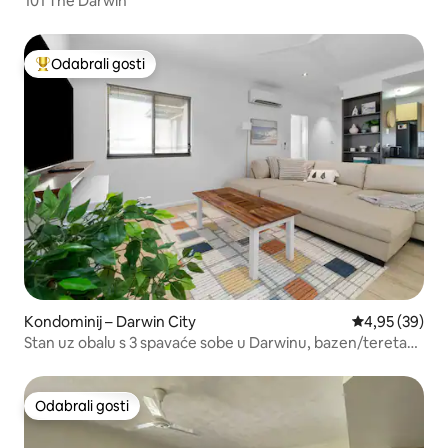
101 The Darwin
Odabrali gosti
Među najviše rangiranima s oznakom „Odabrali gosti”
Kondominij – Darwin City
Prosječna ocje
4,95 (39)
Stan uz obalu s 3 spavaće sobe u Darwinu, bazen/teretana
– za poslovne korisnike
Odabrali gosti
Odabrali gosti