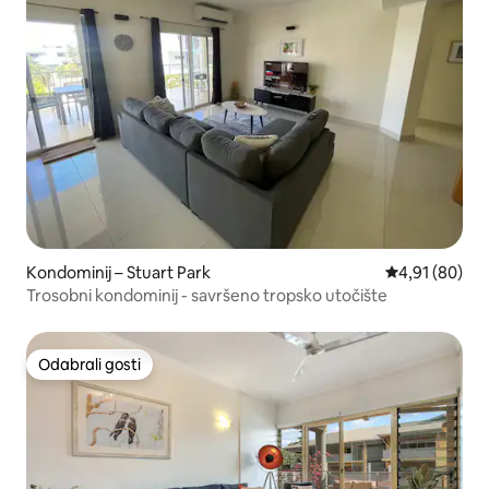
Kondominij – Stuart Park
Prosječna ocje
4,91 (80)
Trosobni kondominij - savršeno tropsko utočište
Odabrali gosti
Odabrali gosti