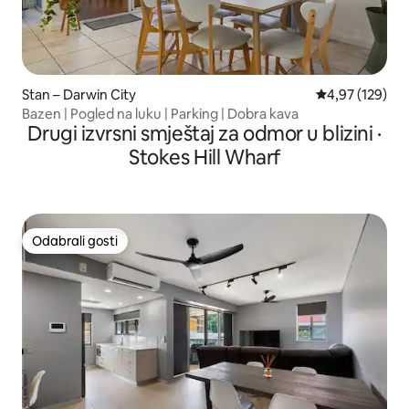
Stan – Darwin City
Prosječna ocjen
4,97 (129)
Bazen | Pogled na luku | Parking | Dobra kava
Drugi izvrsni smještaj za odmor u blizini ·
Stokes Hill Wharf
Odabrali gosti
Odabrali gosti