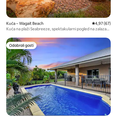
Kuća – Wagait Beach
Prosječna ocje
4,97 (67)
Kuća na plaži Seabreeze, spektakularni pogled na zalazak
sunca
Odabrali gosti
Odabrali gosti