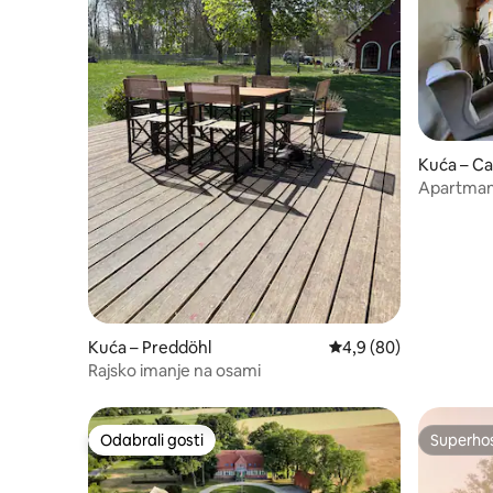
Kuća – Ca
Apartman
potkrovlj
Kuća – Preddöhl
Prosječna ocjena: 4,9/
4,9 (80)
Rajsko imanje na osami
Odabrali gosti
Superho
Odabrali gosti
Superho