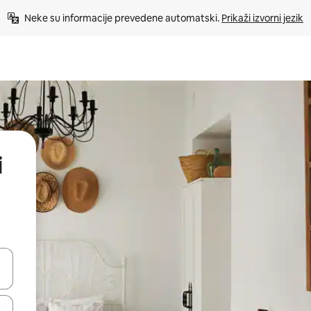
Neke su informacije prevedene automatski. 
Prikaži izvorni jezik
i
dati koristeći se strelicama prema gore i prema dolje, kao i dodirom i