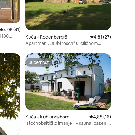
Prosječna ocjena: 4,95/5, recenzija: 41
4,95 (41)
 180
Kuća – Rodenberg 6
Prosječna ocjena: 4,81
4,81 (27)
una
Apartman „Laubfrosch” u idiličnom
imanju
Superhost
nakom „Odabrali gosti”
Superhost
Kuća – Kühlungsborn
Prosječna ocjena: 4,88
4,88 (16)
Istočnobaltičko imanje 1 – sauna, bazen,
kamin i vrt