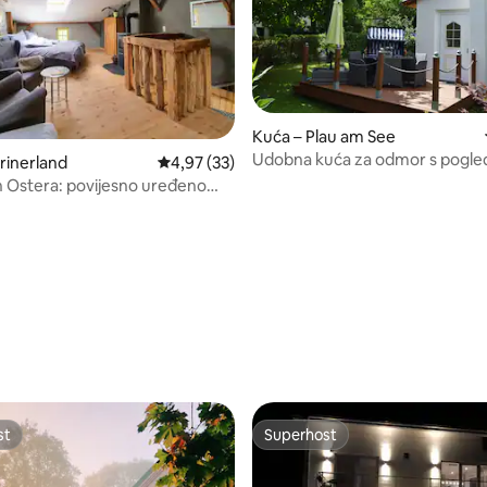
Kuća – Plau am See
Udobna kuća za odmor s pogl
rinerland
Prosječna ocjena: 4,97/5, recenzija: 33
4,97 (33)
jezero i kaminom
 Ostera: povijesno uređeno
e
5, recenzija: 80
st
Superhost
st
Superhost