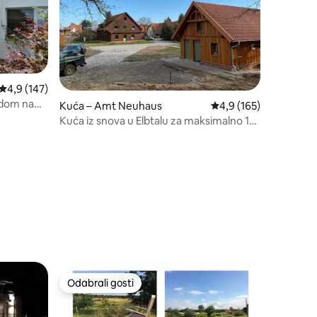
Prosječna ocjena: 4,9/5, recenzija: 147
4,9 (147)
edom na
Kuća – Amt Neuhaus
Prosječna ocjena: 4,9/
4,9 (165)
Kuća iz snova u Elbtalu za maksimalno 14
osoba
Odabrali gosti
Odabrali gosti