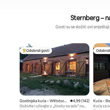
Sternberg – na
Gosti su se složili: ovi smješta
Odabrali gosti
Odabrali
Među najviše rangiranima s oznakom „Odabrali gosti”
Odabrali
Gostinjska kuća – Wittstock,
Prosječna ocjena: 4,99/5
4,99 (142)
Kuća – St
Ortsteil Schweinrich
Doživite i uživajte u „životu na selu” na
Kuća za o