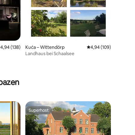
rosječna ocjena: 4,94/5, recenzija: 138
4,94 (138)
Kuća – Wittendörp
Prosječna ocjena: 4,94/
4,94 (109)
Landhaus bei Schaalsee
 bazen
Superhost
nakom „Odabrali gosti”
Superhost