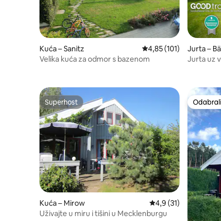
Kuća – Sanitz
Prosječna ocjena: 4,85/5
4,85 (101)
Jurta – Bä
Velika kuća za odmor s bazenom
Jurta uz 
(3 osobe)
Superhost
Odabrali
Superhost
Odabrali
Kuća – Mirow
Prosječna ocjena: 4,9/
4,9 (31)
Uživajte u miru i tišini u Mecklenburgu