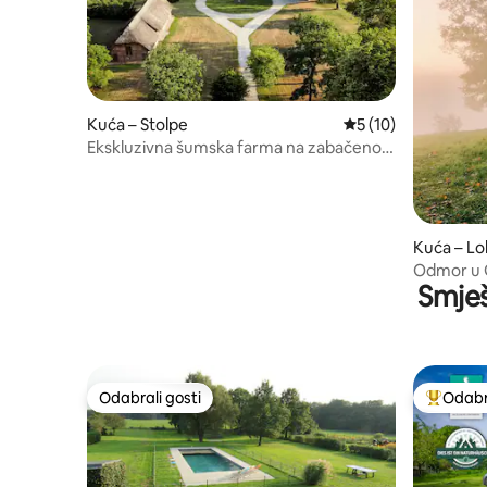
Kuća – Stolpe
Prosječna ocjena: 5
5 (10)
Ekskluzivna šumska farma na zabačenoj
lokaciji s ogradom 1
Kuća – L
Odmor u G
Smješ
blizini je
Odabrali gosti
Odabra
Odabrali gosti
Među naj