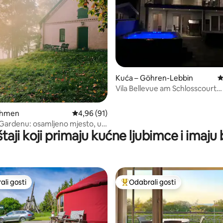
/5, recenzija: 10
Kuća – Göhren-Lebbin
P
Vila Bellevue am Schlosscourt
Fleesensee
ohmen
Prosječna ocjena: 4,96/5, recenzija: 91
4,96 (91)
ardenu: osamljeno mjesto, u
taji koji primaju kućne ljubimce i imaju
zera s brodom
li gosti
Odabrali gosti
više rangiranima s oznakom „Odabrali gosti”
Među najviše rangiranima s oz