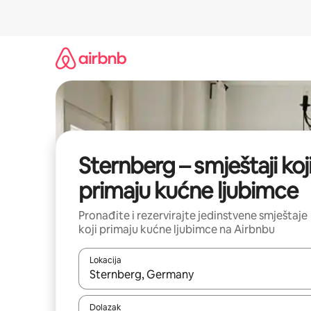
Prijeđi
na
sadržaj
Sternberg – smještaji koj
primaju kućne ljubimce
Pronađite i rezervirajte jedinstvene smještaje
koji primaju kućne ljubimce na Airbnbu
Lokacija
Kada budu dostupni rezultati, moći ćete ih pregle
Dolazak