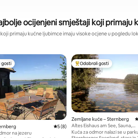
jbolje ocijenjeni smještaji koji primaju
ji koji primaju kućne ljubimce imaju visoke ocjene u pogledu loka
 gosti
Odabrali gosti
 gosti
Među najviše rangiranima s oz
Zemljane kuće – Sternberg
P
Altes Eishaus am See, Sauna,
, recenzija: 142
ernberg
Prosječna ocjena: 5/5, recenzija: 8
5 (8)
Kamin,Kanu,SUP,Boot
Kuća za odmor nalazi se u park
dmor na jezeru
Sternberger Seenland, stara je