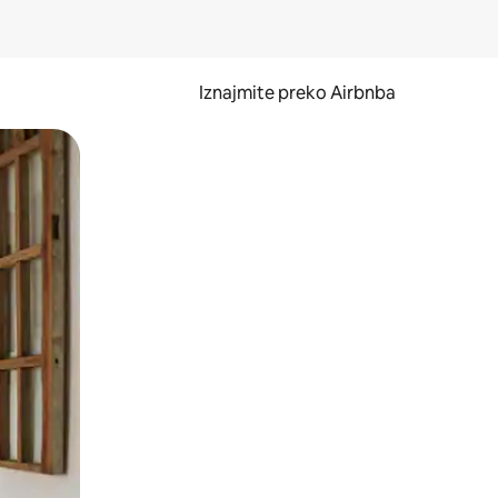
Iznajmite preko Airbnba
li prelaskom prstom po zaslonu.