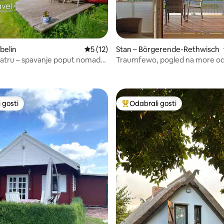
, recenzija: 101
belin
Prosječna ocjena: 5/5, recenzija: 12
5 (12)
Stan – Börgerende-Rethwisch
vatru – spavanje poput nomada
Traumfewo, pogled na more od
stupnjeva, unutarnji bazen i sa
 gosti
Odabrali gosti
 gosti
Među najviše rangiranima s oz
5, recenzija: 31