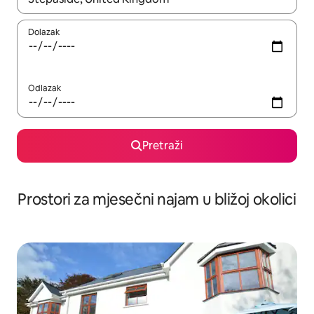
Dolazak
Odlazak
Pretraži
Prostori za mjesečni najam u bližoj okolici