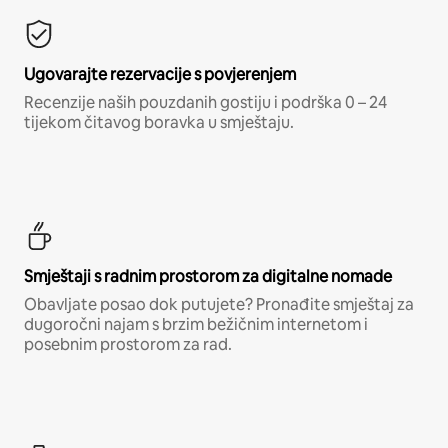
Ugovarajte rezervacije s povjerenjem
Recenzije naših pouzdanih gostiju i podrška 0 – 24
tijekom čitavog boravka u smještaju.
Smještaji s radnim prostorom za digitalne nomade
Obavljate posao dok putujete? Pronađite smještaj za
dugoročni najam s brzim bežičnim internetom i
posebnim prostorom za rad.