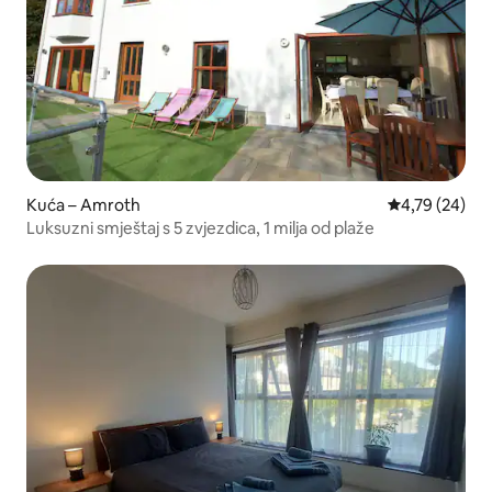
Kuća – Amroth
Prosječna ocje
4,79 (24)
Luksuzni smještaj s 5 zvjezdica, 1 milja od plaže