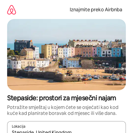
Prijeđi
na
Iznajmite preko Airbnba
sadržaj
Stepaside: prostori za mjesečni najam
Potražite smještaj u kojem ćete se osjećati kao kod
kuće kad planirate boravak od mjesec ili više dana.
Lokacija
Kada budu dostupni rezultati, moći ćete ih pregledati koristeći