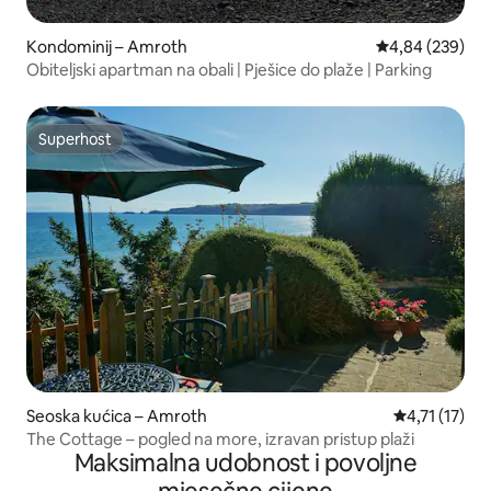
Kondominij – Amroth
Prosječna ocjen
4,84 (239)
Obiteljski apartman na obali | Pješice do plaže | Parking
Superhost
Superhost
Seoska kućica – Amroth
Prosječna ocj
4,71 (17)
The Cottage – pogled na more, izravan pristup plaži
Maksimalna udobnost i povoljne