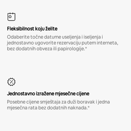
Fleksibilnost koju želite
Odaberite točne datume useljenja i iseljenja i
jednostavno ugovorite rezervaciju putem interneta,
bez dodatnih obveza ili papirologije.*
Jednostavno izražene mjesečne cijene
Posebne cijene smještaja za duži boravak i jedna
mjesečna rata bez dodatnih naknada.*