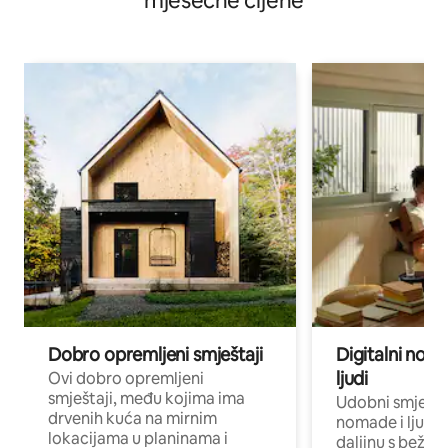
mjesečne cijene
Dobro opremljeni smještaji
Digitalni noma
ljudi
Ovi dobro opremljeni
smještaji, među kojima ima
Udobni smještaj
drvenih kuća na mirnim
nomade i ljude 
lokacijama u planinama i
daljinu s bežič