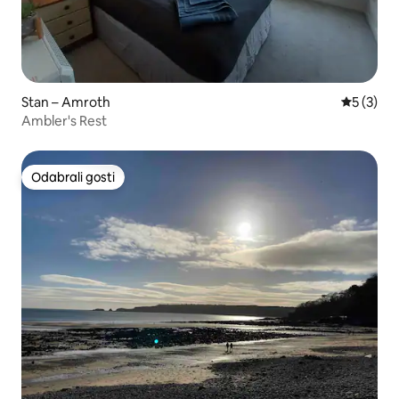
Stan – Amroth
Prosječna
5 (3)
Ambler's Rest
Odabrali gosti
Odabrali gosti