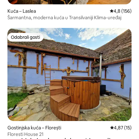
Kuća – Laslea
Prosječna ocje
4,8 (156)
Šarmantna, moderna kuća u Transilvaniji Klima-uređaj
Odabrali gosti
Odabrali gosti
Gostinjska kuća – Florești
Prosječna ocje
4,87 (15)
Floresti House 21