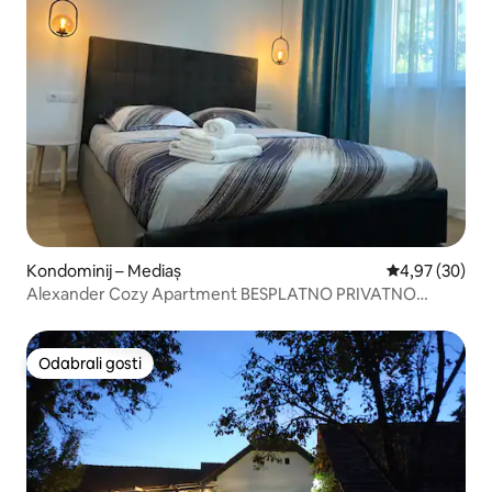
Kondominij – Mediaș
Prosječna ocje
4,97 (30)
Alexander Cozy Apartment BESPLATNO PRIVATNO
PARKIRALIŠTE
Odabrali gosti
Odabrali gosti