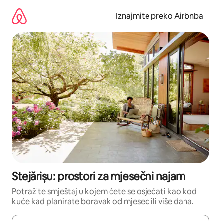
Prijeđi
na
Iznajmite preko Airbnba
sadržaj
Stejărișu: prostori za mjesečni najam
Potražite smještaj u kojem ćete se osjećati kao kod
kuće kad planirate boravak od mjesec ili više dana.