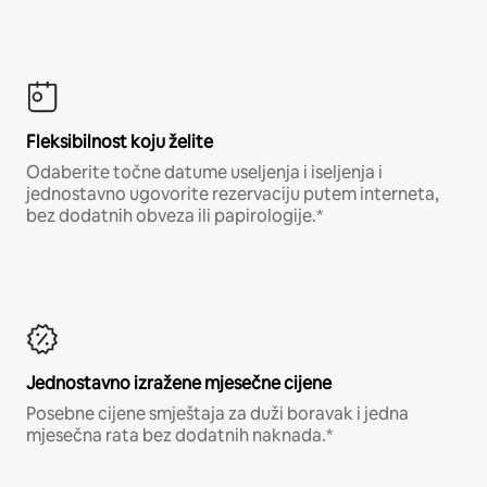
Fleksibilnost koju želite
Odaberite točne datume useljenja i iseljenja i
jednostavno ugovorite rezervaciju putem interneta,
bez dodatnih obveza ili papirologije.*
Jednostavno izražene mjesečne cijene
Posebne cijene smještaja za duži boravak i jedna
mjesečna rata bez dodatnih naknada.*