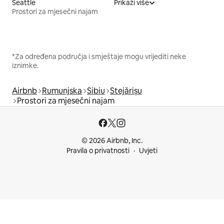
Seattle
Prikaži više
Prostori za mjesečni najam
*Za određena područja i smještaje mogu vrijediti neke
iznimke.
Airbnb
Rumunjska
Sibiu
Stejărișu
Prostori za mjesečni najam
© 2026 Airbnb, Inc.
Pravila o privatnosti
Uvjeti