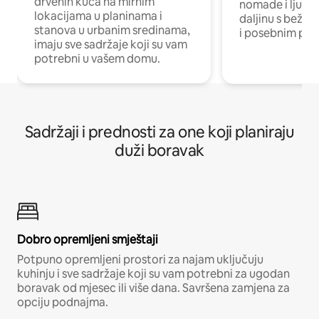
drvenih kuća na mirnim
nomade i ljude 
lokacijama u planinama i
daljinu s bežič
stanova u urbanim sredinama,
i posebnim pro
imaju sve sadržaje koji su vam
potrebni u vašem domu.
Sadržaji i prednosti za one koji planiraju
duži boravak
Dobro opremljeni smještaji
Potpuno opremljeni prostori za najam uključuju
kuhinju i sve sadržaje koji su vam potrebni za ugodan
boravak od mjesec ili više dana. Savršena zamjena za
opciju podnajma.