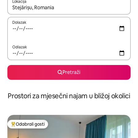
Lokacija
Kada budu dostupni rezultati, moći ćete ih pregledati koristeći
Dolazak
Odlazak
Pretraži
Prostori za mjesečni najam u bližoj okolici
Odabrali gosti
Među najviše rangiranima s oznakom „Odabrali gosti”