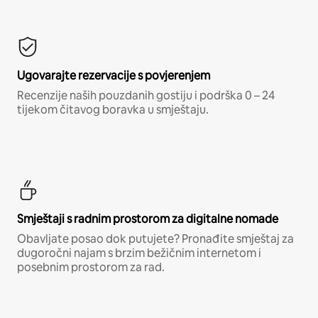
Ugovarajte rezervacije s povjerenjem
Recenzije naših pouzdanih gostiju i podrška 0 – 24
tijekom čitavog boravka u smještaju.
Smještaji s radnim prostorom za digitalne nomade
Obavljate posao dok putujete? Pronađite smještaj za
dugoročni najam s brzim bežičnim internetom i
posebnim prostorom za rad.