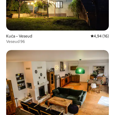
Kuća – Veseud
Prosječna ocje
4,94 (16)
Veseud 96