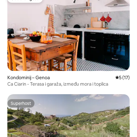
Odabrali gosti
Kondominij – Genoa
Prosječna 
5 (17)
Ca Ciarin - Terasa i garaža, između mora i toplica
Superhost
Superhost