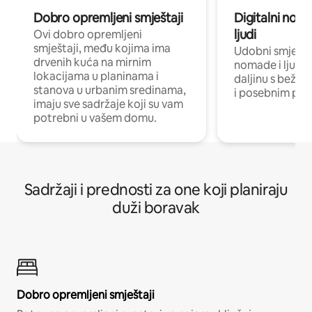
Dobro opremljeni smještaji
Digitalni noma
ljudi
Ovi dobro opremljeni
smještaji, među kojima ima
Udobni smještaj
drvenih kuća na mirnim
nomade i ljude 
lokacijama u planinama i
daljinu s bežič
stanova u urbanim sredinama,
i posebnim pro
imaju sve sadržaje koji su vam
potrebni u vašem domu.
Sadržaji i prednosti za one koji planiraju
duži boravak
Dobro opremljeni smještaji