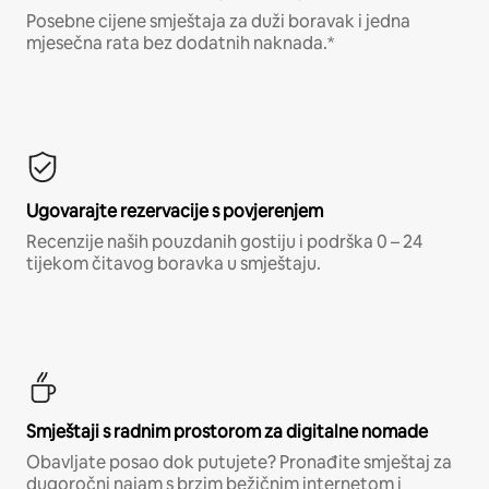
Posebne cijene smještaja za duži boravak i jedna
mjesečna rata bez dodatnih naknada.*
Ugovarajte rezervacije s povjerenjem
Recenzije naših pouzdanih gostiju i podrška 0 – 24
tijekom čitavog boravka u smještaju.
Smještaji s radnim prostorom za digitalne nomade
Obavljate posao dok putujete? Pronađite smještaj za
dugoročni najam s brzim bežičnim internetom i