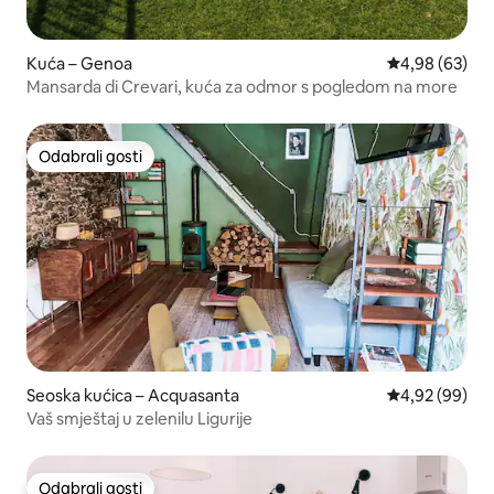
Kuća – Genoa
Prosječna ocje
4,98 (63)
Mansarda di Crevari, kuća za odmor s pogledom na more
Odabrali gosti
Odabrali gosti
Seoska kućica – Acquasanta
Prosječna ocje
4,92 (99)
Vaš smještaj u zelenilu Ligurije
Odabrali gosti