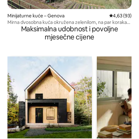
Minijaturne kuće – Genova
Prosječna ocje
4,63 (93)
Mirna dvosobna kuća okružena zelenilom, na par koraka
Maksimalna udobnost i povoljne
od mora
mjesečne cijene