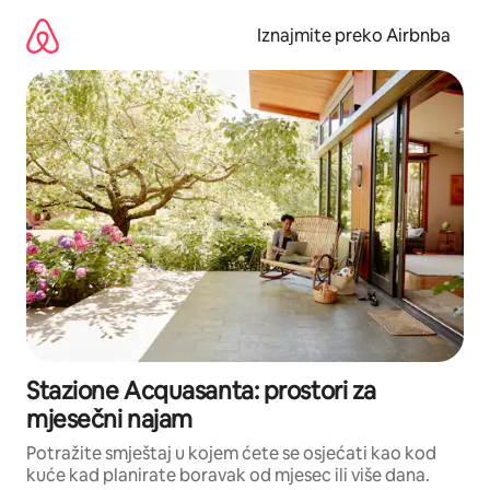
Prijeđi
na
Iznajmite preko Airbnba
sadržaj
Stazione Acquasanta: prostori za
mjesečni najam
Potražite smještaj u kojem ćete se osjećati kao kod
kuće kad planirate boravak od mjesec ili više dana.