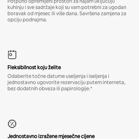
Potpuno opremljeni prostori za najam uključuju
kuhinju i sve sadržaje koji su vam potrebni za ugodan
boravak od mjesec ili više dana. Savršena zamjena za
opciju podnajma.
Fleksibilnost koju želite
Odaberite točne datume useljenja i iseljenja i
jednostavno ugovorite rezervaciju putem interneta,
bez dodatnih obveza ili papirologije.*
Jednostavno izražene mjesečne cijene