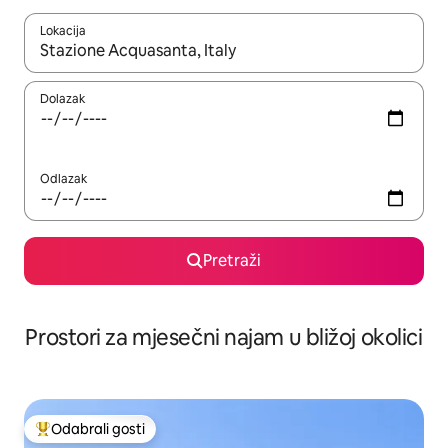
Lokacija
Kada budu dostupni rezultati, moći ćete ih pregledati koristeći
Dolazak
Odlazak
Pretraži
Prostori za mjesečni najam u bližoj okolici
Odabrali gosti
Među najviše rangiranima s oznakom „Odabrali gosti”