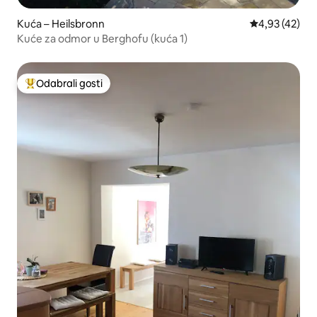
Kuća – Heilsbronn
Prosječna ocje
4,93 (42)
Kuće za odmor u Berghofu (kuća 1)
Odabrali gosti
Među najviše rangiranima s oznakom „Odabrali gosti”