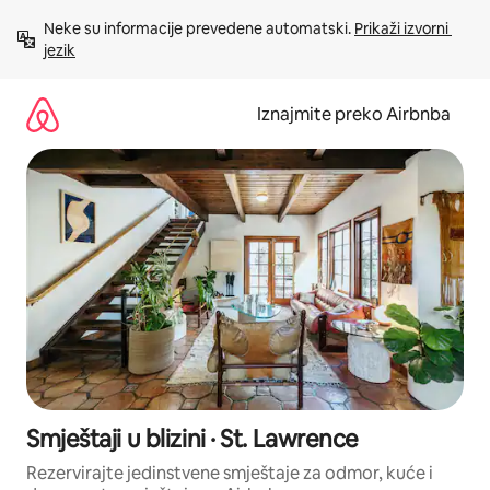
Prijeđi
Neke su informacije prevedene automatski. 
Prikaži izvorni 
na
jezik
sadržaj
Iznajmite preko Airbnba
Smještaji u blizini · St. Lawrence
Rezervirajte jedinstvene smještaje za odmor, kuće i