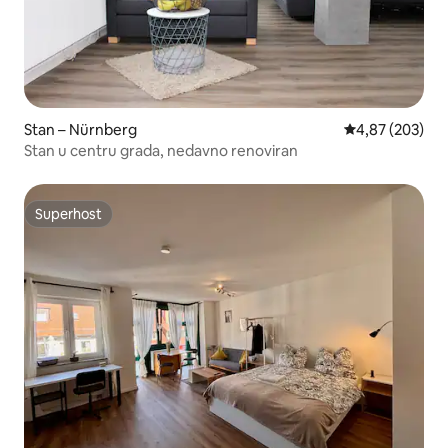
Stan – Nürnberg
Prosječna ocjen
4,87 (203)
Stan u centru grada, nedavno renoviran
Superhost
Superhost