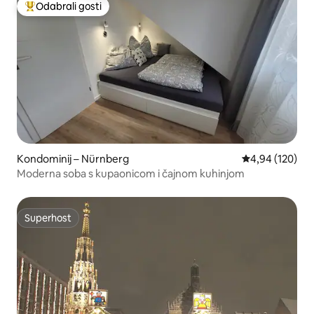
Odabrali gosti
Među najviše rangiranima s oznakom „Odabrali gosti”
Kondominij – Nürnberg
Prosječna ocjen
4,94 (120)
Moderna soba s kupaonicom i čajnom kuhinjom
Superhost
Superhost