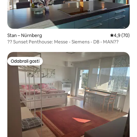
Stan – Nürnberg
Prosječna ocj
4,9 (70)
?? Sunset Penthouse: Messe - Siemens - DB - MAN??
Odabrali gosti
Odabrali gosti