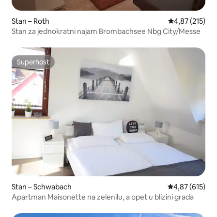
Stan – Roth
Prosječna ocjen
4,87 (215)
Stan za jednokratni najam Brombachsee Nbg City/Messe
Superhost
Superhost
Stan – Schwabach
Prosječna ocjen
4,87 (615)
Apartman Maisonette na zelenilu, a opet u blizini grada