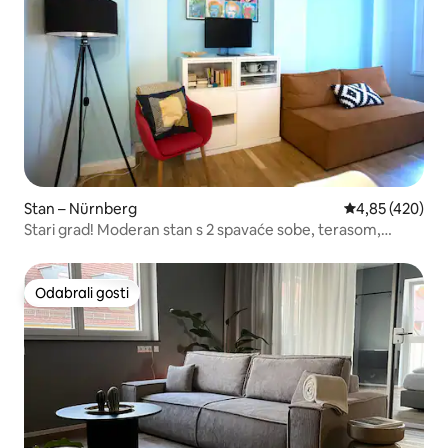
Stan – Nürnberg
Prosječna ocjen
4,85 (420)
Stari grad! Moderan stan s 2 spavaće sobe, terasom,
parkiralištem i klima-uređajem
Odabrali gosti
Odabrali gosti