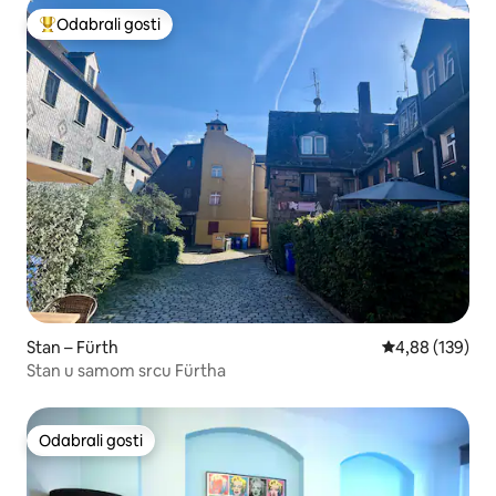
Odabrali gosti
Među najviše rangiranima s oznakom „Odabrali gosti”
Stan – Fürth
Prosječna ocjen
4,88 (139)
Stan u samom srcu Fürtha
Odabrali gosti
Odabrali gosti