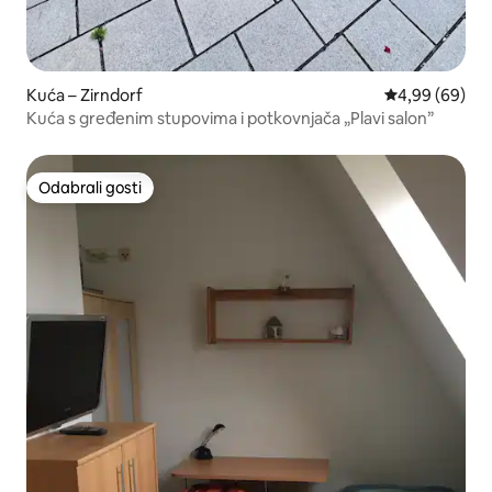
Kuća – Zirndorf
Prosječna ocje
4,99 (69)
Kuća s gređenim stupovima i potkovnjača „Plavi salon”
Odabrali gosti
Odabrali gosti