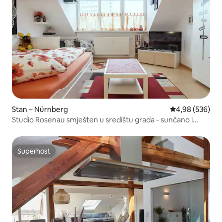
Stan – Nürnberg
Prosječna ocjen
4,98 (536)
Studio Rosenau smješten u središtu grada - sunčano i
moderno
Superhost
Superhost