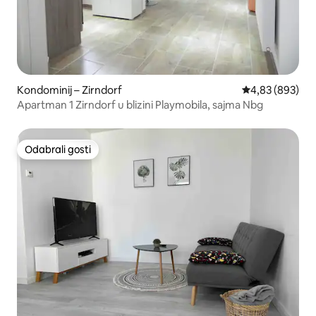
Kondominij – Zirndorf
Prosječna ocjen
4,83 (893)
Apartman 1 Zirndorf u blizini Playmobila, sajma Nbg
Odabrali gosti
Odabrali gosti