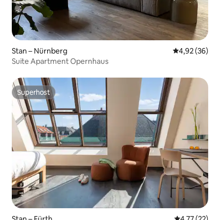
Stan – Nürnberg
Prosječna ocje
4,92 (36)
Suite Apartment Opernhaus
Superhost
Superhost
Stan – Fürth
Prosječna ocje
4,77 (22)