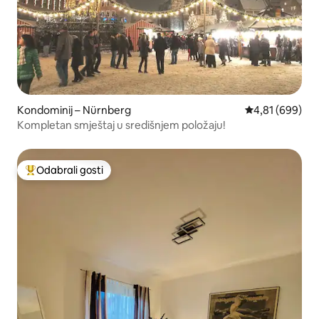
Kondominij – Nürnberg
Prosječna ocjen
4,81 (699)
Kompletan smještaj u središnjem položaju!
Odabrali gosti
Među najviše rangiranima s oznakom „Odabrali gosti”