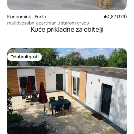
Kondominij – Fürth
Prosječna ocjen
4,87 (179)
mali dvosobni apartman u starom gradu
Kuće prikladne za obitelji
Odabrali gosti
Odabrali gosti