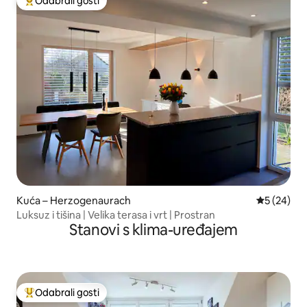
Odabrali gosti
Među najviše rangiranima s oznakom „Odabrali gosti”
Kuća – Herzogenaurach
Prosječna o
5 (24)
Luksuz i tišina | Velika terasa i vrt | Prostran
Stanovi s klima-uređajem
Odabrali gosti
Među najviše rangiranima s oznakom „Odabrali gosti”