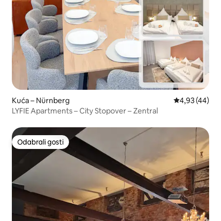
Kuća – Nürnberg
Prosječna ocje
4,93 (44)
LYFIE Apartments – City Stopover – Zentral
Odabrali gosti
Odabrali gosti