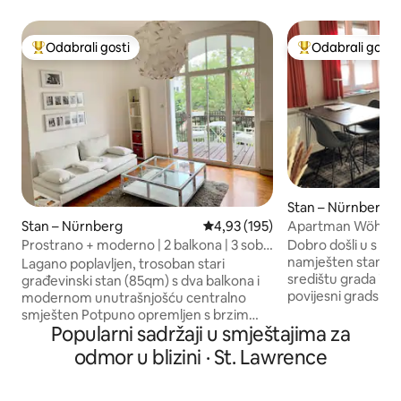
Odabrali gosti
Odabrali gosti
Među najviše rangiranima s oznakom „Odabrali gosti”
Među najviše ran
Stan – Nürnberg
Apartman Wöhrder
Stan – Nürnberg
Prosječna ocjena: 4,93/5, recenz
4,93 (195)
gradskim šarmom
Dobro došli u s lju
Prostrano + moderno | 2 balkona | 3 sobe
namješten stan. N
| Wi-Fi TV
Lagano poplavljen, trosoban stari
središtu grada i p
građevinski stan (85qm) s dva balkona i
povijesni gradski zid 
modernom unutrašnjošću centralno
podzemne željezni
smješten Potpuno opremljen s brzim
stanica nalaze se u
Popularni sadržaji u smještajima za
WIFI, SMART-TV, perilicom za suđe i
(glavni kolodvor 2 
perilicom za rublje, potpuno
odmor u blizini · St. Lawrence
min). Do trga poznatog
opremljenom kuhinjom, kupaonicom s
Christkindlesmark
kadom i integriranim tušem. Do
za otprilike 10 min
Nürnberškog dvorca i Starog grada lako