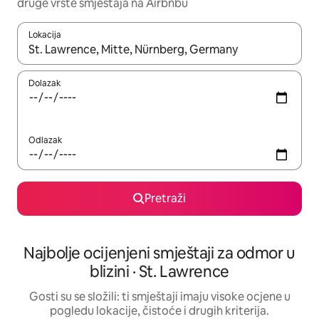
druge vrste smještaja na Airbnbu
Lokacija
Kada budu dostupni rezultati, moći ćete ih pregledati koristeći
Dolazak
Odlazak
Pretraži
Najbolje ocijenjeni smještaji za odmor u
blizini · St. Lawrence
Gosti su se složili: ti smještaji imaju visoke ocjene u
pogledu lokacije, čistoće i drugih kriterija.