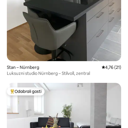
Stan – Nürnberg
Prosječna ocj
4,76 (21)
Luksuzni studio Nürnberg – Stilvoll, zentral
Odabrali gosti
Među najviše rangiranima s oznakom „Odabrali gosti”