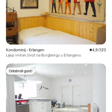
Kondominij – Erlangen
Prosječna ocj
4,9 (121)
Lijep i miran život na Burgbergu u Erlangenu
Odabrali gosti
Odabrali gosti