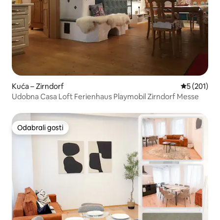
Kuća – Zirndorf
Prosječna oc
5 (201)
Udobna Casa Loft Ferienhaus Playmobil Zirndorf Messe
Odabrali gosti
Odabrali gosti