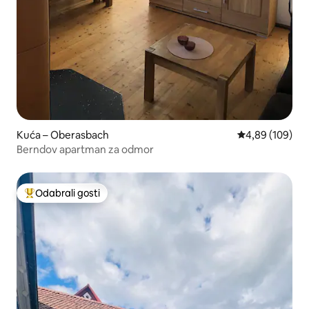
Kuća – Oberasbach
Prosječna ocjen
4,89 (109)
Berndov apartman za odmor
Odabrali gosti
Među najviše rangiranima s oznakom „Odabrali gosti”