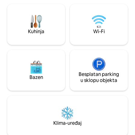
rekreacijskog pod
je doći pješice u roku od 15 minuta. Sve
otprilike 15 minuta. Mnogi atraktiv
dnevne potrepštine su također unutar
pubovi i barovi ne
pješačka udaljenost. Javni prijevoz
(podzemni, autobusni i tramvajski)
dostupan je u neposrednoj blizini.
Kuhinja
Wi-Fi
Besplatan parking
Bazen
u sklopu objekta
Klima-uređaj