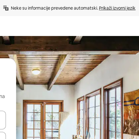
Neke su informacije prevedene automatski. 
Prikaži izvorni jezik
 na
dati koristeći se strelicama prema gore i prema dolje, kao i dodirom i