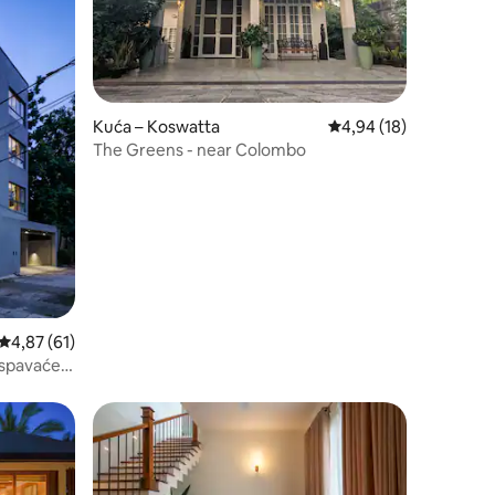
Kuća – Koswatta
Prosječna ocjena: 4,94
4,94 (18)
The Greens - near Colombo
Prosječna ocjena: 4,87/5, recenzija: 61
4,87 (61)