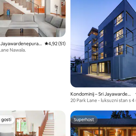
5/5, recenzija: 4
i Jayawardenepura
Prosječna ocjena: 4,92/5, recenzija: 51
4,92 (51)
Lane Nawala.
Kondominij – Sri Jayawardene
pura Kotte
20 Park Lane - luksuzni stan s 4 spavaće
sobe
 gosti
Superhost
 gosti
Superhost