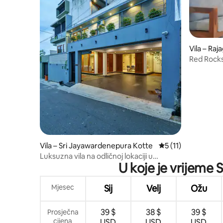
Vila – Raja
Red Rocks
Hideaway
Vila – Sri Jayawardenepura Kotte
Prosječna ocjena: 5
5 (11)
Luksuzna vila na odličnoj lokaciji u
U koje je vrijeme 
Colombu (dizalo – bazen)
Mjesec
Sij
Velj
Ožu
39 $
38 $
39 $
Prosječna
cijena
USD
USD
USD