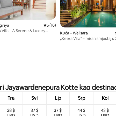
giriya
Prosječna ocjena: 5/5, recenzija: 10
5 (10)
 Villa – A Serene & Luxury
Kuća – Welisara
„Keera Villa” – miran smještaj s
sobe i privatnim bazenom
/5, recenzija: 11
Sri Jayawardenepura Kotte kao destinaci
Tra
Svi
Lip
Srp
Kol
38 $
37 $
37 $
44 $
43 $
USD
USD
USD
USD
USD