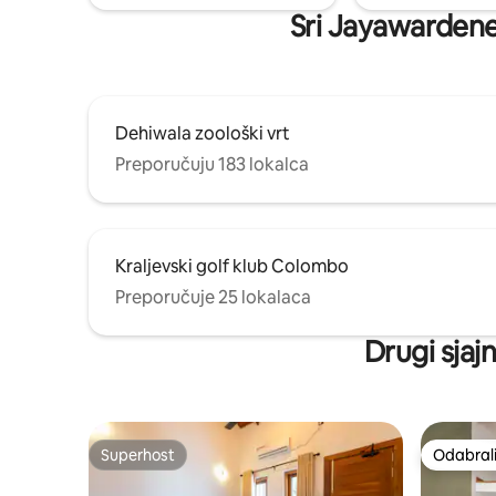
Sri Jayawardenep
Dehiwala zoološki vrt
Preporučuju 183 lokalca
Kraljevski golf klub Colombo
Preporučuje 25 lokalaca
Drugi sjaj
Superhost
Odabrali
Superhost
Odabrali