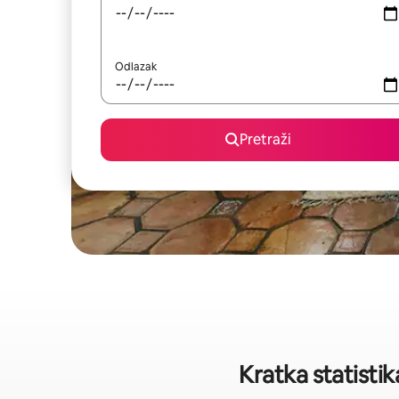
Odlazak
Pretraži
Kratka statisti