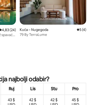
Kuća – Nugegoda
Prosječna ocjena: 
5 (4)
Prosječna ocjena: 4,83/5, recenzija: 24
4,83 (24)
79 By TerraLume
 2 spavaće
ja najbolji odabir?
Ruj
Lis
Stu
Pro
43 $
42 $
42 $
45 $
USD
USD
USD
USD