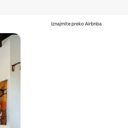
Iznajmite preko Airbnba
li prelaskom prstom po zaslonu.