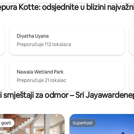
ura Kotte: odsjednite u blizini najvažn
Diyatha Uyana
Preporučuje 112 lokalaca
Nawala Wetland Park
Preporučuje 21 lokalac
ni smještaji za odmor – Sri Jayawarden
 gosti
Superhost
 gosti
Superhost