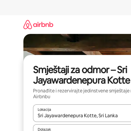
Prijeđi
na
sadržaj
Smještaji za odmor – Sri
Jayawardenepura Kotte
Pronađite i rezervirajte jedinstvene smještaje
Airbnbu
Lokacija
Kada budu dostupni rezultati, moći ćete ih pregle
Dolazak