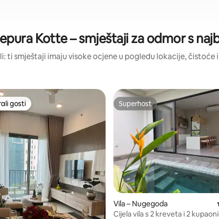
epura Kotte – smještaji za odmor s naj
li: ti smještaji imaju visoke ocjene u pogledu lokacije, čistoće i
li gosti
Superhost
više rangiranima s oznakom „Odabrali gosti”
Superhost
, recenzija: 139
Vila – Nugegoda
Cijela vila s 2 kreveta i 2 kupaon