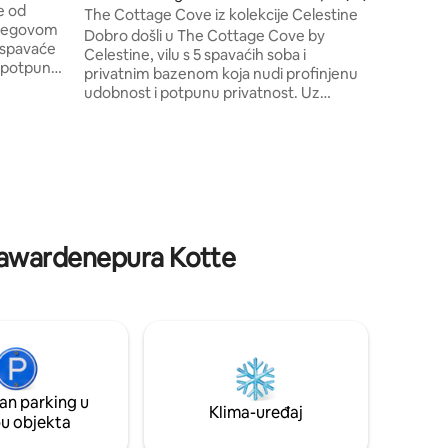
gostopri
e od
The Cottage Cove iz kolekcije Celestine
udobnost
njegovom
Dobro došli u The Cottage Cove by
Celestine, vilu s 5 spavaćih soba i
, potpuno
privatnim bazenom koja nudi profinjenu
 prozračnim
udobnost i potpunu privatnost. Uz
nu
elegantno uređenje, prostrani otvoreni
dnevni boravak s pogledom na bazen,
in do
privatnu masažnu kadu i potpuno
 i
opremljenu kuhinju, ova vila idealna je za
a Kako
obitelji, grupe i duže boravke. Umirujuće
za naše
utočište u predgrađu u blizini Colomba i
 da
plaže Mount Lavinia s četiri spavaće sobe
 glasnu
s bračnim krevetima i sobom s krevetima
Jayawardenepura Kotte
na kat za cijelu obitelj.
an parking u
Klima-uređaj
pu objekta