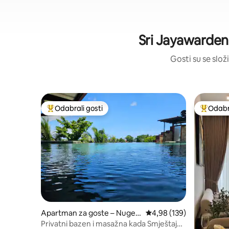
Sri Jayawarden
Gosti su se složi
Odabrali gosti
Odabra
Među najviše rangiranima s oznakom „Odabrali gosti”
Među naj
Apartman za goste – Nugeg
Prosječna ocjena: 4,98/5
4,98 (139)
oda
Privatni bazen i masažna kada Smještaj