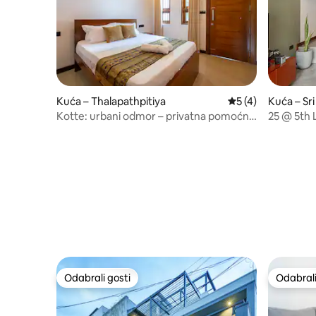
Kuća – Thalapathpitiya
Prosječna ocjena: 
5 (4)
Kuća – Sr
Kotte
Kotte: urbani odmor – privatna pomoćna
25 @ 5th 
zgrada
Odabrali gosti
Odabrali
Odabrali gosti
Odabrali