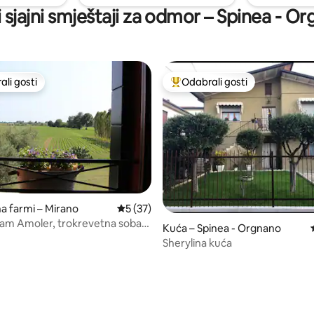
 sjajni smještaji za odmor – Spinea - O
li gosti
Odabrali gosti
više rangiranima s oznakom „Odabrali gosti”
Među najviše rangiranima s oz
na farmi – Mirano
Prosječna ocjena: 5/5, recenzija: 37
5 (37)
am Amoler, trokrevetna soba,
Kuća – Spinea - Orgnano
Reale
Sherylina kuća