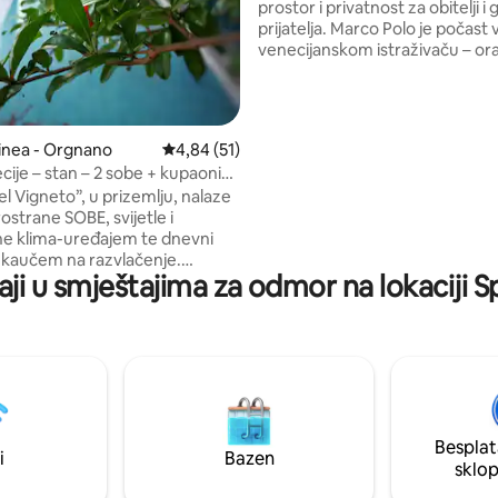
prostor i privatnost za obitelji i
prijatelja. Marco Polo je počast
venecijanskom istraživaču – or
brodova, terakota poput začina
starinska karta svijeta. Svaka s
privatnu kupaonicu, TV i zasebn
uređaj. Opremljena kuhinja, ter
inea - Orgnano
Prosječna ocjena: 4,84/5, recenzija: 51
4,84 (51)
profinjen dizajn. Odmah uz aut
cije – stan – 2 sobe + kupaonica
A4: idealna baza za uživanje u V
+ parkiralište
l Vigneto”, u prizemlju, nalaze
bez kaosa i istraživanje Veneta.
rostrane SOBE, svijetle i
poput Marka Pola i vratite se u 
e klima-uređajem te dnevni
koji je samo vaš.
 kaučem na razvlačenje.
aji u smještajima za odmor na lokaciji 
s mikrovalnom pećnicom,
 posuđa, hladnjakom,
kom pločom za kuhanje,
za vodu, MOKOM za kavu i
 potpunosti je dostupna.
 privatna kupaonica s
, umivaonikom, tušem i
eliki VRT s vinogradom. Privatni
Besplat
besplatan parking u
i
Bazen
sklo
oj blizini. TOURIST LOC. CIN:
8C27I6MX7ZO