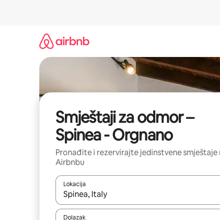
Prijeđi
na
sadržaj
Smještaji za odmor –
Spinea - Orgnano
Pronađite i rezervirajte jedinstvene smještaje
Airbnbu
Lokacija
Kada budu dostupni rezultati, moći ćete ih pregle
Dolazak