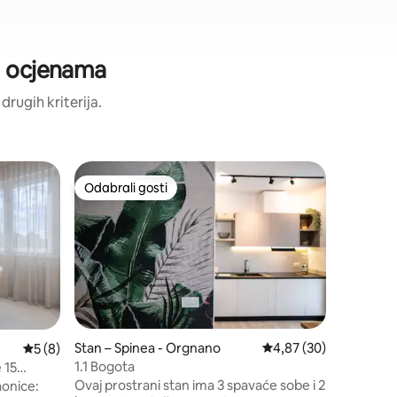
im ocjenama
 drugih kriterija.
Stan – M
Odabrali gosti
Odabral
Odabrali gosti
Odabral
Venice G
Dobro do
the Veni
services 
opremljen
prostori,
besplatni 
svježa po
privatni 
Stan – Spinea - Orgnano
Prosječna ocjena: 4,87
4,87 (30)
Prosječna ocjena: 5/5, recenzija: 8
5 (8)
smještaj 
1.1 Bogota
 15
prilikom 
Ovaj prostrani stan ima 3 spavaće sobe i 2
aonice:
Subto 10 