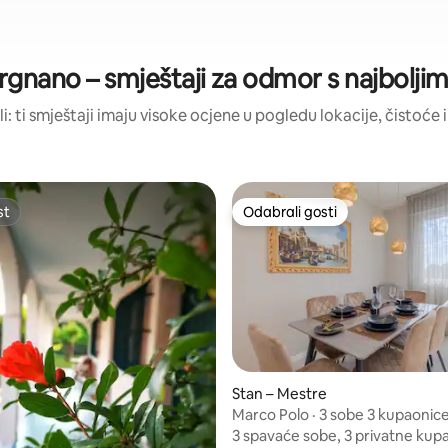
rgnano – smještaji za odmor s najbolj
li: ti smještaji imaju visoke ocjene u pogledu lokacije, čistoće i
st
Odabrali gosti
st
Odabrali gosti
, recenzija: 420
Stan – Mestre
Marco Polo · 3 sobe 3 kupaonice
minuta od Venecije
3 spavaće sobe, 3 privatne kup