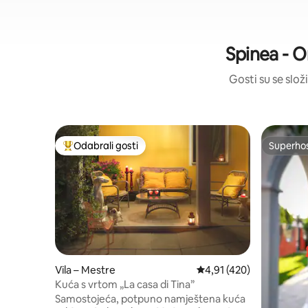
Spinea - O
Gosti su se složi
Odabrali gosti
Superho
Među najviše rangiranima s oznakom „Odabrali gosti”
Superho
Vila – Mestre
Prosječna ocjena: 4,91/5
4,91 (420)
Kuća s vrtom „La casa di Tina”
Samostojeća, potpuno namještena kuća