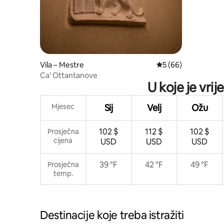
Vila – Mestre
Prosječna ocjena: 5/
5 (66)
Ca' Ottantanove
U koje je vri
Mjesec
Sij
Velj
Ožu
102 $
112 $
102 $
Prosječna
cijena
USD
USD
USD
39 °F
42 °F
49 °F
Prosječna
temp.
Destinacije koje treba istražiti