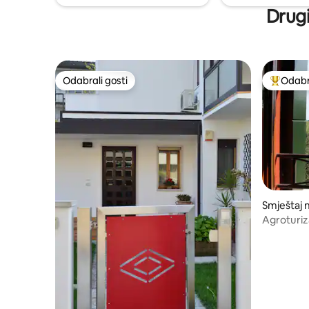
Drugi
Odabrali gosti
Odabra
Odabrali gosti
Među naj
Smještaj 
Agroturiz
Germano 