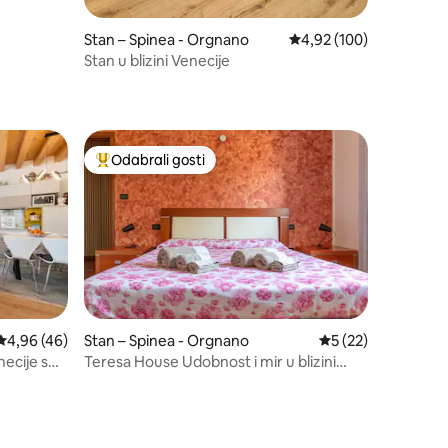
Stan – Spinea - Orgnano
Prosječna ocjena: 4,92/
4,92 (100)
Stan u blizini Venecije
Odabrali gosti
Među najviše rangiranima s oznakom „Odabrali gosti”
Prosječna ocjena: 4,96/5, recenzija: 46
4,96 (46)
Stan – Spinea - Orgnano
Prosječna ocjena: 5
5 (22)
necije s
Teresa House Udobnost i mir u blizini
Venecije