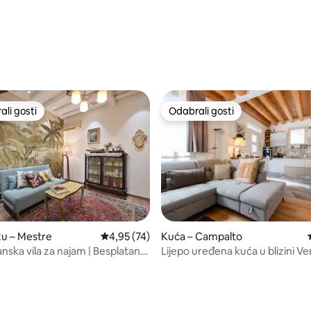
/5, recenzija: 8
li gosti
Odabrali gosti
više rangiranima s oznakom „Odabrali gosti”
Odabrali gosti
zu – Mestre
Prosječna ocjena: 4,95/5, recenzija: 74
4,95 (74)
Kuća – Campalto
ijanska vila za najam | Besplatan
Lijepo uređena kuća u blizini Ve
lima-uređaj u cijeloj kući | 15
parkirnim mjestom
Venecije | Tiho i bez buke |
premljeno za život