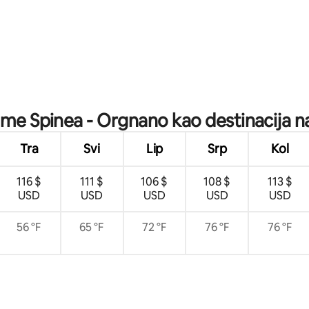
5, recenzija: 66
jeme Spinea - Orgnano kao destinacija na
Tra
Svi
Lip
Srp
Kol
116 $
111 $
106 $
108 $
113 $
USD
USD
USD
USD
USD
56 °F
65 °F
72 °F
76 °F
76 °F