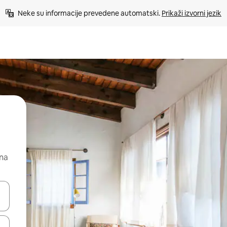
Neke su informacije prevedene automatski. 
Prikaži izvorni jezik
 na
dati koristeći se strelicama prema gore i prema dolje, kao i dodirom i