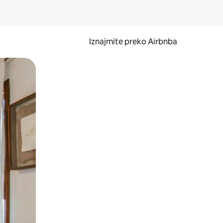
Iznajmite preko Airbnba
li prelaskom prstom po zaslonu.