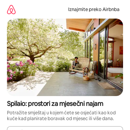
Prijeđi
na
Iznajmite preko Airbnba
sadržaj
Spilaio: prostori za mjesečni najam
Potražite smještaj u kojem ćete se osjećati kao kod
kuće kad planirate boravak od mjesec ili više dana.