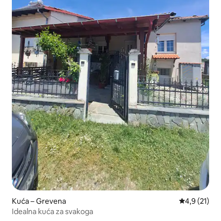
Kuća – Grevena
Prosječna oc
4,9 (21)
Idealna kuća za svakoga