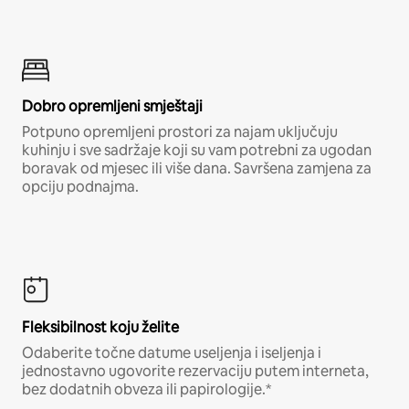
Dobro opremljeni smještaji
Potpuno opremljeni prostori za najam uključuju
kuhinju i sve sadržaje koji su vam potrebni za ugodan
boravak od mjesec ili više dana. Savršena zamjena za
opciju podnajma.
Fleksibilnost koju želite
Odaberite točne datume useljenja i iseljenja i
jednostavno ugovorite rezervaciju putem interneta,
bez dodatnih obveza ili papirologije.*