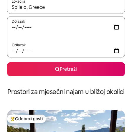
Lokacija
Kada budu dostupni rezultati, moći ćete ih pregledati koristeći
Dolazak
Odlazak
Pretraži
Prostori za mjesečni najam u bližoj okolici
Odabrali gosti
Među najviše rangiranima s oznakom „Odabrali gosti”