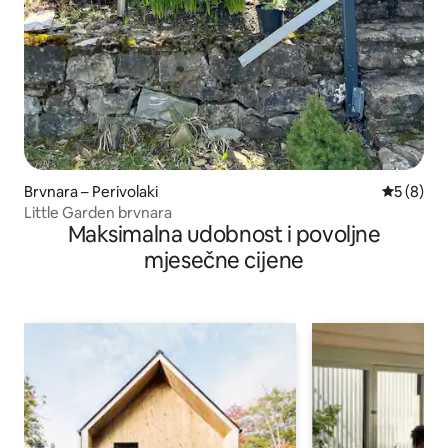
Brvnara – Perivolaki
Prosječna
5 (8)
Little Garden brvnara
Maksimalna udobnost i povoljne
mjesečne cijene