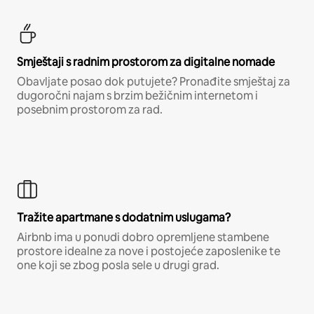
Smještaji s radnim prostorom za digitalne nomade
Obavljate posao dok putujete? Pronađite smještaj za
dugoročni najam s brzim bežičnim internetom i
posebnim prostorom za rad.
Tražite apartmane s dodatnim uslugama?
Airbnb ima u ponudi dobro opremljene stambene
prostore idealne za nove i postojeće zaposlenike te
one koji se zbog posla sele u drugi grad.