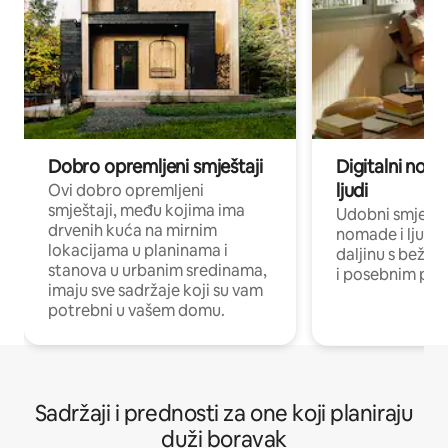
Dobro opremljeni smještaji
Digitalni noma
ljudi
Ovi dobro opremljeni
smještaji, među kojima ima
Udobni smještaj
drvenih kuća na mirnim
nomade i ljude 
lokacijama u planinama i
daljinu s bežič
stanova u urbanim sredinama,
i posebnim pro
imaju sve sadržaje koji su vam
potrebni u vašem domu.
Sadržaji i prednosti za one koji planiraju
duži boravak