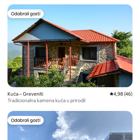
Odabrali gosti
Odabrali gosti
Kuća – Greveniti
Prosječna ocje
4,98 (46)
Tradicionalna kamena kuća u prirodi!
Odabrali gosti
Odabrali gosti