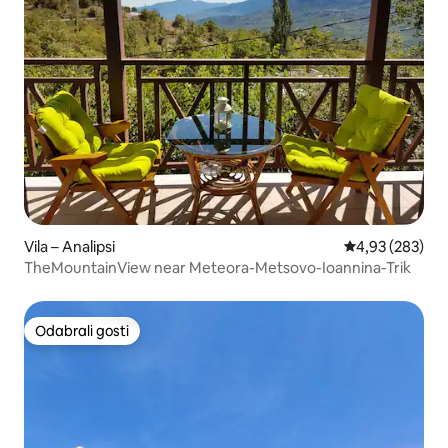
Vila – Analipsi
Prosječna ocjen
4,93 (283)
TheMountainView near Meteora-Metsovo-Ioannina-Trik
Odabrali gosti
Odabrali gosti