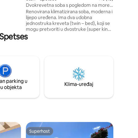
 a mi
Dvokrevetna soba s pogledom na more –
Aurora Spetses
Renovirana klimatizirana soba, moderna i
lijepo uređena. Ima dva udobna
jednostruka kreveta (twin – bed), koji se
mogu pretvoriti u dvostruke (super king
e Spetses
– size), s anatomskim i hipoalergenskim
madracima i jastucima Media Strom.
Prostor je zvučno i toplinski izoliran, a na
raspolaganju su i zavjese za zamračenje.
Kupaonica ima tuš kabinu. Vaš balkon
idealan je za uživanje u panoramskom
pogledu na luku Spetses i pješčanu plažu
Agios Mamas! - 16 m2
an parking u
Klima-uređaj
pu objekta
Superhost
Superhost