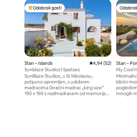
Odabrali gosti
Odabrali
Među najviše rangiranima s oznakom „Odabrali gosti”
Odabrali
Stan – Islands
Prosječna ocjena: 4,94/
4,94 (52)
Stan – Por
Sunblaze Studios1 Spetses
My Cool 
SunBlaze Studios, u St Nikolaosu,
Minimalno
potpuno opremljen, s udobnim
blizini m
madracima (bračni madrac „king size”
pogledom. 
190 x 190 s nadmadracem od memorijske
mnogih me
pjene ili 2 jednostruka kreveta na
upotpunjuj
zahtjev), Wi-Fi mrežom, klima-uređajem i
poznatih i
prostranom verandom od 12 m². Između
poznatih o
New Harbora (10') i Old Harbora (7'),
vaš doživl
jednu četvrt udaljeno od plaže, s
Naposljetk
tradicionalnim vilama, romantičnim
brod jer s
uličicama, katedralom, barovima i
nalazi pri