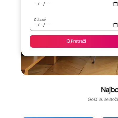
Odlazak
Pretraži
Najbol
Gosti su se složi