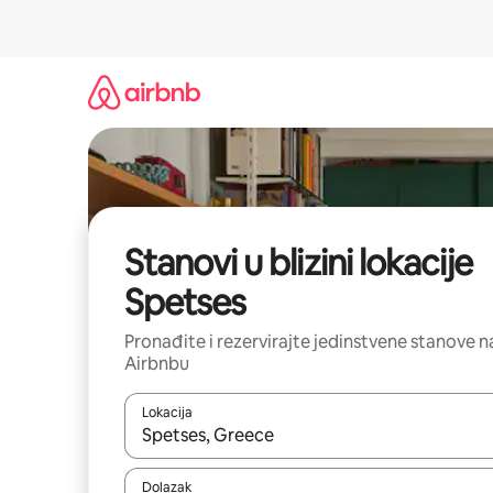
Prijeđi
na
sadržaj
Stanovi u blizini lokacije
Spetses
Pronađite i rezervirajte jedinstvene stanove n
Airbnbu
Lokacija
Kada budu dostupni rezultati, moći ćete ih pregle
Dolazak