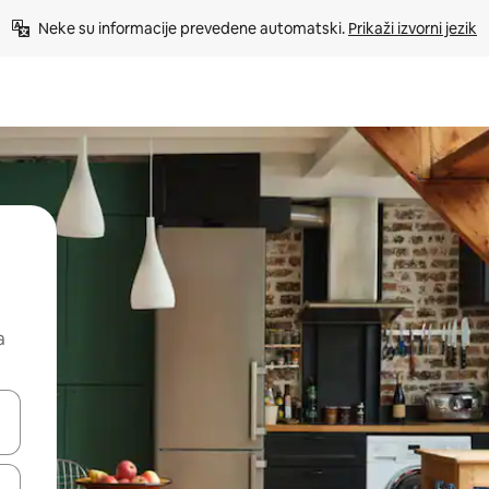
Neke su informacije prevedene automatski. 
Prikaži izvorni jezik
a
dati koristeći se strelicama prema gore i prema dolje, kao i dodirom i