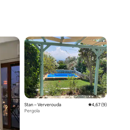
nakom „Odabrali gosti”
Stan – Ververouda
Prosječna ocjena: 4,6
4,67 (9)
Pergola