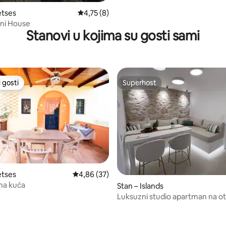
5, recenzija: 18
etses
Prosječna ocjena: 4,75/5, recenzija: 8
4,75 (8)
ani House
Stanovi u kojima su gosti sami
 gosti
Superhost
 gosti
Superhost
5, recenzija: 62
etses
Prosječna ocjena: 4,86/5, recenzija: 37
4,86 (37)
tna kuća
Stan – Islands
Luksuzni studio apartman na o
Spetses