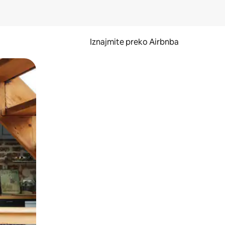
Iznajmite preko Airbnba
li prelaskom prstom po zaslonu.