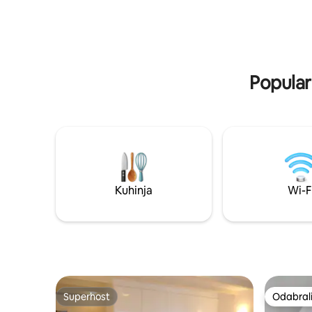
restoranima, u blizini
ga mogu be
supermarketa/autobusnog
brodove.
kolodvora/pekare. (Posjetiteljima je
zabranjen ulazak tijekom sati tišine!)
Popularn
Kuhinja
Wi-F
Superhost
Odabrali
Superhost
Odabrali