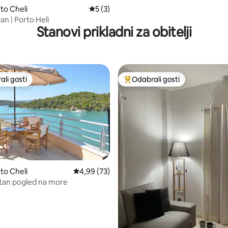
to Cheli
Prosječna ocjena: 5/5, recenzija: 3
5 (3)
an | Porto Heli
Stanovi prikladni za obitelji
li gosti
Odabrali gosti
više rangiranima s oznakom „Odabrali gosti”
Među najviše rangiranima s oz
to Cheli
Prosječna ocjena: 4,99/5, recenzija: 73
4,99 (73)
tan pogled na more
5/5, recenzija: 5