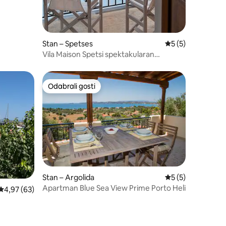
Stan – Spetses
Prosječna ocjena: 
5 (5)
Vila Maison Spetsi spektakularan
apartman 2
Odabrali gosti
Odabrali gosti
Stan – Argolida
Prosječna ocjena: 
5 (5)
Apartman Blue Sea View Prime Porto Heli
Prosječna ocjena: 4,97/5, recenzija: 63
4,97 (63)