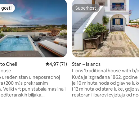
 gosti
Superhost
 gosti
Superhost
5, recenzija: 52
to Cheli
Prosječna ocjena: 4,97/5, recenzija: 71
4,97 (71)
Stan – Islands
House
Lions 'traditional house with b
space
 uređen stan u neposrednoj
Kuća je izgrađena 1862. godine 
ora (200 m)s prekrasnim
je 10 minuta hoda od glavne lu
Veliki vrt pun stabala maslina i
i 12 minuta od stare luke, gdje sv
diteranskih biljaka
restorani i barovi cvjetaju od n
e pogled s balkona. Blizina svih
života. Susjedstvo je prilično u
 luksuznih odmarališta i drugih
visoki kameni zid oko kuće pru
toka ( kao što su marketi) čini
privatnost i mir. Nedavno renov
jaj Porto Helija nezaboravnim.
unutrašnjost nalazi se ispred p
u, gosti mogu dovesti vlastiti
vrta s roštiljem i udobnom
e u neposrednoj blizini vile
tradicionalnom blagovaonicom 
vatno pristanište (0,2 km) , gdje
možete uživati u mirnim trenu