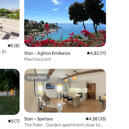
Prosječna ocjena: 5/5, recenzija: 8
5 (8)
 B1
Stan – Aghios Emilianos
Prosječna ocjena: 4,82
4,82 (11)
Plavi horizont
Superhost
Superhost
Stan – Spetses
Prosječna ocjena: 4,58
4,58 (33)
Prosječna ocjena: 5/5, recenzija: 7
5 (7)
The Palm - Garden apartment close to