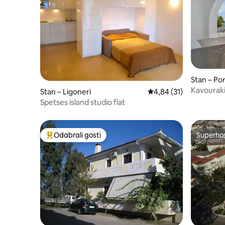
Stan – Por
Kavouraki
Stan – Ligoneri
Prosječna ocjena: 4,84/
4,84 (31)
Spetses island studio flat
Odabrali gosti
Superho
Među najviše rangiranima s oznakom „Odabrali gosti”
Superho