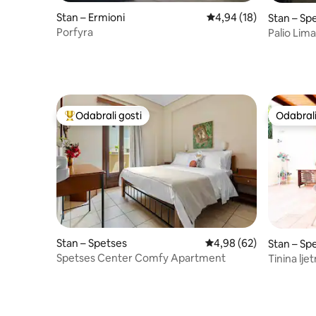
Stan – Ermioni
Prosječna ocjena: 4,94/
4,94 (18)
Stan – Sp
Porfyra
Palio Lim
Odabrali gosti
Odabrali
Među najviše rangiranima s oznakom „Odabrali gosti”
Odabrali
Stan – Spetses
Prosječna ocjena: 4,98/
4,98 (62)
Stan – Sp
Spetses Center Comfy Apartment
Tinina lje