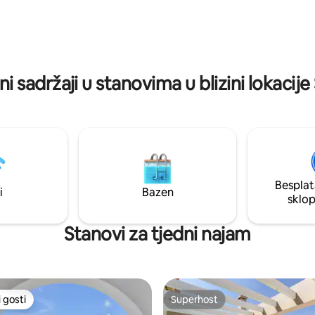
splatno koristiti i čuvati svoje
Kuhinja je potpuno opremljena,
osiguravamo perilicu i sušilicu
i sadržaji u stanovima u blizini lokacij
Besplat
i
Bazen
sklo
Stanovi za tjedni najam
 gosti
Superhost
 gosti
Superhost