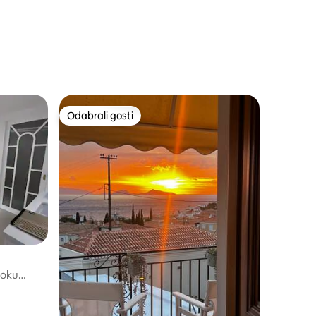
town center
Odabrali gosti
Odabrali gosti
toku