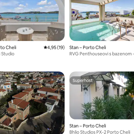
to Cheli
Prosječna ocjena: 4,95/5, recenzija: 19
4,95 (19)
Stan – Porto Cheli
 Studio
RVG Penthouseovi s bazenom –
5, recenzija: 31
st
Superhost
st
Superhost
Stan – Porto Cheli
Bhlio Studios PX-2 Porto Cheli