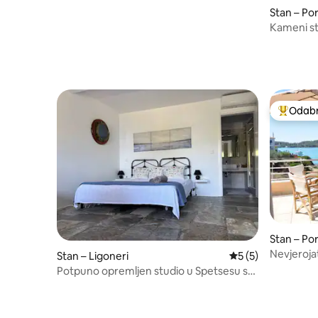
Stan – Por
Kameni st
Odabra
Među naj
Stan – Por
Nevjeroja
Stan – Ligoneri
Prosječna ocjena: 
5 (5)
Potpuno opremljen studio u Spetsesu s
terasom i pogledom