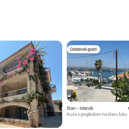
Odabrali gosti
Odabrali gosti
/5, recenzija: 9
Stan – Islands
Kuća s pogledom na staru luku