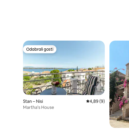
Odabrali gosti
Odabrali gosti
Stan – Nisi
Prosječna ocjena: 4,89
4,89 (9)
Martha's House