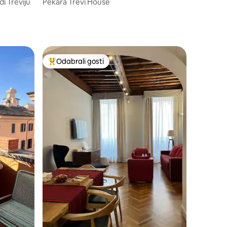
i Treviju
Pekara Trevi House
Odabrali gosti
nakom „Odabrali gosti”
Među najviše rangiranima s oznakom „Odabrali gosti”