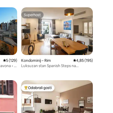
Superhost
nakom „Odabrali gosti”
Superhost
Prosječna ocjena: 5/5, recenzija: 129
5 (129)
Kondominij – Rim
Prosječna ocjena: 4,85/
4,85 (195)
Navona • 3
Luksuzan stan Spanish Steps na
Španjolskom trgu
Odabrali gosti
nakom „Odabrali gosti”
Među najviše rangiranima s oznakom „Odabrali gosti”