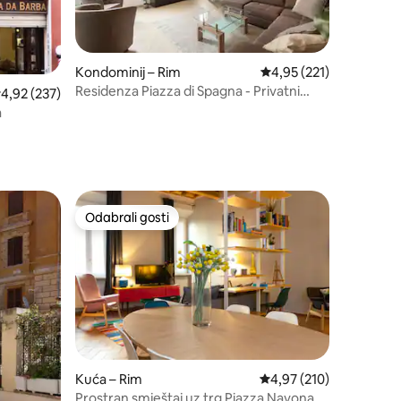
Kondominij – Rim
Prosječna ocjena: 4,95/
4,95 (221)
Residenza Piazza di Spagna - Privatni
rosječna ocjena: 4,92/5, recenzija: 237
4,92 (237)
balkon
a
Odabrali gosti
nakom „Odabrali gosti”
Odabrali gosti
Kuća – Rim
Prosječna ocjena: 4,97/
4,97 (210)
Prostran smještaj uz trg Piazza Navona,