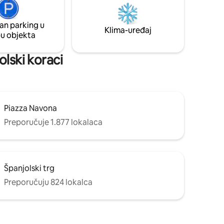
odovi ·
sigurno. - Veliki prozori. - Sunčana terasa
 zadnjem
s velikim sofama i stolom za objedovanje.
 dan
an parking u
- dizalo za stolicu za prtljagu. -
Klima-uređaj
pu objekta
Mogućnost unajmljivanja privatnog
očištu.
vozača do i od zračne luke.
olski koraci
Piazza Navona
Preporučuje 1.877 lokalaca
Španjolski trg
Preporučuju 824 lokalca