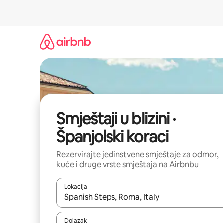
Prijeđi
na
sadržaj
Smještaji u blizini ·
Španjolski koraci
Rezervirajte jedinstvene smještaje za odmor,
kuće i druge vrste smještaja na Airbnbu
Lokacija
Kada budu dostupni rezultati, moći ćete ih pregle
Dolazak