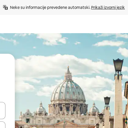
Neke su informacije prevedene automatski. 
Prikaži izvorni jezik
dati koristeći se strelicama prema gore i prema dolje, kao i dodirom i