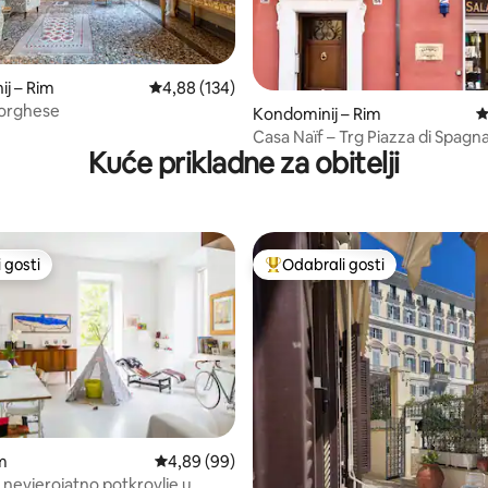
j – Rim
Prosječna ocjena: 4,88/5, recenzija: 134
4,88 (134)
, recenzija: 192
Borghese
Kondominij – Rim
P
Casa Naïf – Trg Piazza di Spagn
Kuće prikladne za obitelji
 gosti
Odabrali gosti
 gosti
Među najviše rangiranima s oz
, recenzija: 127
m
Prosječna ocjena: 4,89/5, recenzija: 99
4,89 (99)
 nevjerojatno potkrovlje u