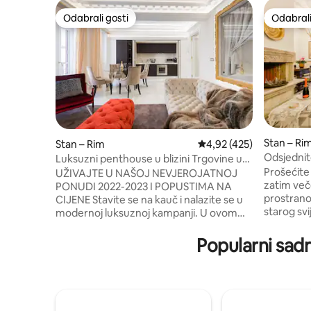
Odabrali gosti
Odabrali
Odabrali gosti
Odabrali
Stan – Ri
Stan – Rim
Prosječna ocjena: 4,92/5
4,92 (425)
Odsjednit
Luksuzni penthouse u blizini Trgovine u
Španjolsk
Španjolskoj
Prošećite
UŽIVAJTE U NAŠOJ NEVJEROJATNOJ
zatim več
PONUDI 2022-2023 I POPUSTIMA NA
prostrano
CIJENE Stavite se na kauč i nalazite se u
starog svi
modernoj luksuznoj kampanji. U ovom
originalne
luksuznom luksuznom penthouseu,
barokom s
smještenom tik uz palaču Hèrmes i stoji
Popularni sadrž
osjećaj za
između Palazzo Fendi i Palazzo Valentino,
CODICE ID
doživjet ćete luksuz nikad prije viđen:
Margutta j
Fendi-Style apartman uključujući kuhinju
Rimu. Mno
od krokodilske tkanine, maxi-Jacuzzi
studije. Ako želite, mogu organizirati vaš
kadu, vrhunski dizajnerski namještaj, 7/24