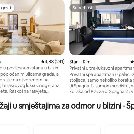
 gosti
Superhost
 gosti
Superhost
m
Prosječna ocjena: 4,88/5, recenzija: 241
4,88 (241)
Stan – Rim
P
, recenzija: 425
e u povijesnom stanu u blizini
Privatni ultra-luksuzni apartma
ih stepenica
doživljaj
 popločanim ulicama grada, a
Privatni spa apartman u palači iz
erajte na otvorenom na
stoljeća, samo nekoliko koraka 
j terasi ovog luksuznog stana
di Spagna. U samom središtu, nekoliko
jeta. Raskošna rasvjeta,
koraka od Piazza di Spagna 2 zvučno
 pločice i namještaj inspiriran
izolirane spavaće sobe s ortop
tvaraju udoban, ali luksuzan
krevetima od memorijske pjene 
aji u smještajima za odmor u blizini · Š
 luksuzan obiteljski odmor.
kupaonice u stilu toplica s par
ENTIFICATIVO: 19381 Via
kupeljom, hidromasažnim tuše
edna je od najljepših ulica u
masažnom kadom za dvoje · Sm
gi umjetnici tamo imaju svoje
svim sobama s Netflix Premium
satelitskim programima · Klima-