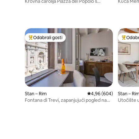
Krovna čarolija Piazza del Popolo s
Kuća Mem 
ekskluzivnim pogledom
terasom
Odabrali gosti
Odabra
Među najviše rangiranima s oznakom „Odabrali gosti”
Među naj
Stan – Rim
Prosječna ocjena: 4,96/5
4,96 (604)
Stan – Ri
Fontana di Trevi, zapanjujući pogled na
Utočište u
frontal
Romantičn