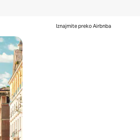
Iznajmite preko Airbnba
li prelaskom prstom po zaslonu.