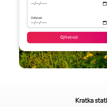
Odlazak
Pretraži
Kratka stat