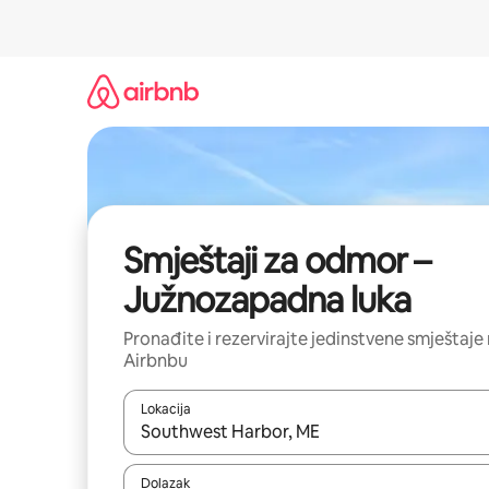
Prijeđi
na
sadržaj
Smještaji za odmor –
Južnozapadna luka
Pronađite i rezervirajte jedinstvene smještaje
Airbnbu
Lokacija
Kada budu dostupni rezultati, moći ćete ih pregle
Dolazak