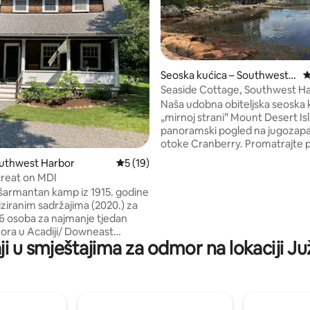
5, recenzija: 97
Seoska kućica – Southwest
P
Harbor
Seaside Cottage, Southwest Ha
Acadia
Naša udobna obiteljska seoska 
„mirnoj strani” Mount Desert Is
panoramski pogled na jugozapa
otoke Cranberry. Promatrajte p
oseku i brodove koji dolaze i odl
outhwest Harbor
Prosječna ocjena: 5/5, recenzija: 19
5 (19)
vašeg kreveta! Plima i oseka is
treat on MDI
s konzolom. Neobična trgovina 
i šarmantan kamp iz 1915. godine
restorani u centru grada udalje
ziranim sadržajima (2020.) za
3/10 milje uz pločnik. Nekoliko 
6 osoba za najmanje tjedan
točaka Nacionalnom parku Aca
ra u Acadiji/ Downeast
udaljenom manje od 8 km; cent
ji u smještajima za odmor na lokaciji 
Harbora udaljen je 25 minuta vo
u na našoj lokaciji u srcu
Seoska kućica idealna je za parov
rbora. Otvorena
obitelji s djecom pod nadzorom
lagovaonica za opuštanje nakon
vnog boravka u Nacionalnom