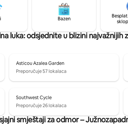
dia, udaljenoj samo nekoliko
mirno nakon što istražite
Besplat
toke u jednoj od četiri spavaće
i
Bazen
sklo
va blizanca.
 luka: odsjednite u blizini najvažnijih
Asticou Azalea Garden
Preporučuje 57 lokalaca
Southwest Cycle
Preporučuje 26 lokalaca
sjajni smještaji za odmor – Južnozapad