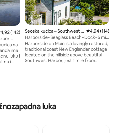
kućne lju
park Acad
"the quie
od South
do Bar Ha
Seoska kućica – Southwest H
Prosječna ocjena: 4,94/
4,94 (114)
rosječna ocjena: 4,92/5, recenzija: 142
4,92 (142)
pristup p
arbor
Harborside~Seaglass Beach~Dock~5 min
Maksimaln
rbor i
do Acadie
Harborside on Main is a lovingly restored,
prostor z
kućica na
traditional coast New Englander cottage
prilikom 
landa ima
located on the hillside above beautiful
Zabranje
dnu luku i
Southwest Harbor, just 1 mile from
limu i
Quietside Acadia's best oceanfront
aze iz
hiking trails. Nekoliko koraka od
pod palube
pomorskog naselja SW Harbor s
i
poluprivatnim pristupom oceanu, plažom
ni su samo
s morskim staklom, pristaništem,
pristupnih
ognjištem i na kratkoj šetnji od svih
dia
sadržaja u naselju: pristaništa, lokalnih
ar Bar
Južnozapadna luka
barova, restorana s živom glazbom na
žnje.
otvorenom s pogledom na marinu i
e ili
privatnog čartera na drvenoj jedrilici
.
Friendship.