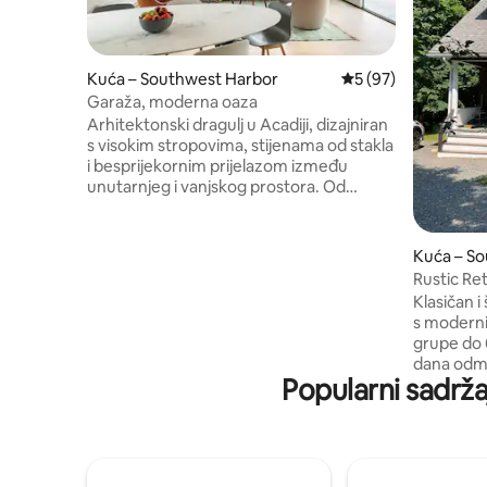
Kuća – Southwest Harbor
Prosječna ocjena: 5/
5 (97)
Garaža, moderna oaza
Arhitektonski dragulj u Acadiji, dizajniran
s visokim stropovima, stijenama od stakla
i besprijekornim prijelazom između
unutarnjeg i vanjskog prostora. Od
pomno osmišljenog uređenja okoliša do
najkvalitetnijih završnih obrada interijera,
svaki je element odabran s namjerom.
Kuća – S
Interijeri su uređeni kao u boutique
Rustic Re
hotelu: vrhunski namještaj, pomno
Klasičan 
odabrana lokalna umjetnička djela i
s moderni
najkvalitetnija posteljina. Više dnevnih
grupe do 
boravaka i natkrivena terasa u hladovini,
dana odmo
natkriveno parkirno mjesto uz stol za
Popularni sadrža
Maineu. Sve što vam je potrebno za
stolni tenis i poluvišnje košarkaško
pustolovin
igralište. Punjenje električnih vozila na
Southwest Ha
lokaciji. Objavljeno u časopisu Fine
kuhinja/b
Homebuilding, lipanj 2023.
cjelodne