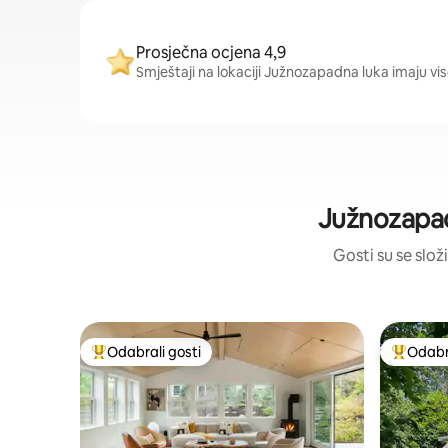
Prosječna ocjena 4,9
Smještaji na lokaciji Južnozapadna luka imaju vis
Južnozapad
Gosti su se složi
Odabrali gosti
Odabra
Među najviše rangiranima s oznakom „Odabrali gosti”
Među naj