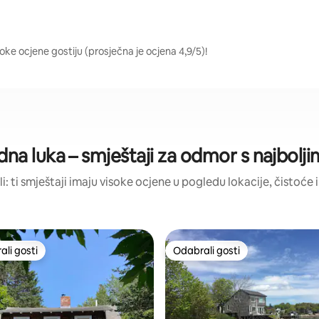
oke ocjene gostiju (prosječna je ocjena 4,9/5)!
na luka – smještaji za odmor s najbolj
li: ti smještaji imaju visoke ocjene u pogledu lokacije, čistoće i
li gosti
Odabrali gosti
više rangiranima s oznakom „Odabrali gosti”
Odabrali gosti