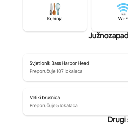
parku Aca
minuta. Udobna vatra u štednjaku.
Spavajte 
obližnje o
Kuhinja
Wi-F
sobe: 2 bračna kreveta, 1 bračni krevet
na kat s d
Južnozapadna
Svjetionik Bass Harbor Head
Preporučuje 107 lokalaca
Veliki brusnica
Preporučuje 5 lokalaca
Drugi 