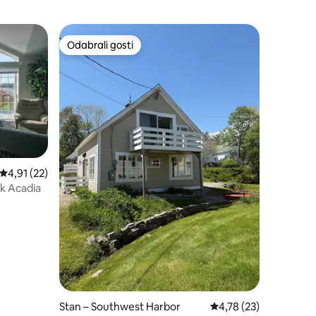
Odabrali gosti
Odabrali gosti
Prosječna ocjena: 4,91/5, recenzija: 22
4,91 (22)
rk Acadia
Stan – Southwest Harbor
Prosječna ocjena: 4,78
4,78 (23)