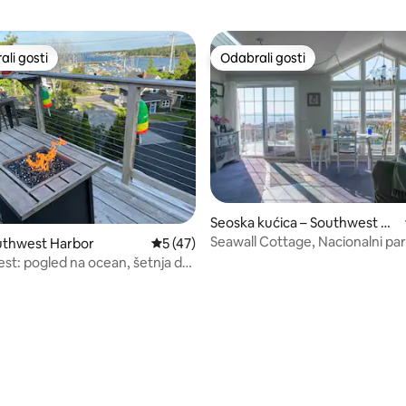
li gosti
Odabrali gosti
više rangiranima s oznakom „Odabrali gosti”
Odabrali gosti
5, recenzija: 63
Seoska kućica – Southwest Ha
rbor
Seawall Cottage, Nacionalni pa
uthwest Harbor
Prosječna ocjena: 5/5, recenzija: 47
5 (47)
st: pogled na ocean, šetnja do