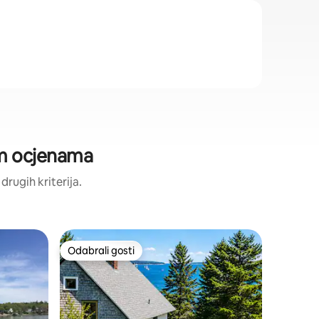
im ocjenama
 drugih kriterija.
Staja – 
Odabrali gosti
Odabral
Odabrali gosti
Odabral
The Seam
Historic 
Udobna, 
staja na 
stjenovi
luke za j