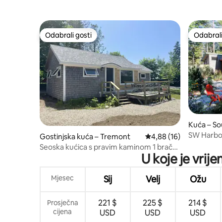
Odabrali gosti
Odabrali
Odabrali gosti
Odabrali
Kuća – S
SW Harbor
Gostinjska kuća – Tremont
Prosječna ocjena: 4,88/
4,88 (16)
čarobna 
Seoska kućica s pravim kaminom 1 bračni
U koje je vrij
krevet (Queen) 2 odvojena kreveta
Mjesec
Sij
Velj
Ožu
221 $
225 $
214 $
Prosječna
cijena
USD
USD
USD