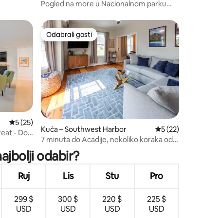
Pogled na more u Nacionalnom parku
Acadia
Odabrali gosti
Odabrali gosti
Prosječna ocjena: 5/5, recenzija: 25
5 (25)
Kuća – Southwest Harbor
Prosječna ocjena: 5
5 (22)
eat - Dog
7 minuta do Acadije, nekoliko koraka od
grada, pogled na luku
ajbolji odabir?
Ruj
Lis
Stu
Pro
299 $
300 $
220 $
225 $
USD
USD
USD
USD