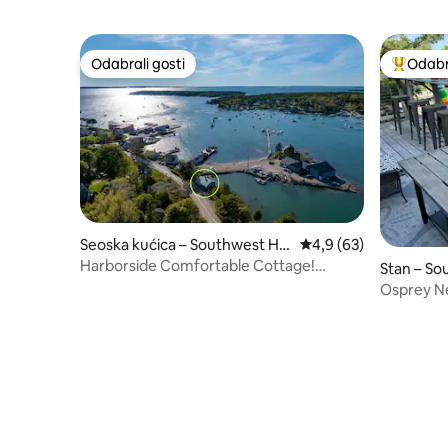
Odabrali gosti
Odabra
Odabrali gosti
Među naj
Seoska kućica – Southwest Ha
Prosječna ocjena: 4,9/
4,9 (63)
rbor
Harborside Comfortable Cottage!
Stan – So
[Mermaid Cottage]
Osprey Ne
grada