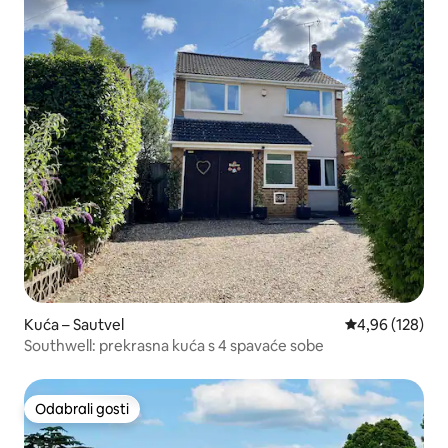
Kuća – Sautvel
Prosječna ocjen
4,96 (128)
Southwell: prekrasna kuća s 4 spavaće sobe
Odabrali gosti
Odabrali gosti