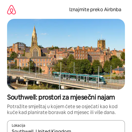
Prijeđi
na
Iznajmite preko Airbnba
sadržaj
Southwell: prostori za mjesečni najam
Potražite smještaj u kojem ćete se osjećati kao kod
kuće kad planirate boravak od mjesec ili više dana.
Lokacija
Kada budu dostupni rezultati, moći ćete ih pregledati koristeći