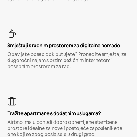
Smještaji s radnim prostorom za digitalne nomade
Obavljate posao dok putujete? Pronađite smještaj za
dugoročni najam s brzim bežičnim internetom i
posebnim prostorom za rad.
Tražite apartmane s dodatnim uslugama?
Airbnb ima u ponudi dobro opremljene stambene
prostore idealne za nove i postojeće zaposlenike te
one koji se zbog posla sele u drugi grad.