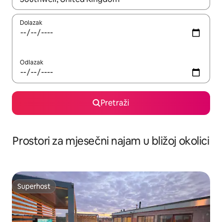
Dolazak
Odlazak
Pretraži
Prostori za mjesečni najam u bližoj okolici
Superhost
Superhost