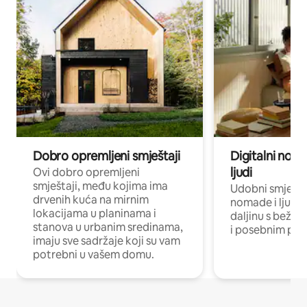
Dobro opremljeni smještaji
Digitalni noma
ljudi
Ovi dobro opremljeni
smještaji, među kojima ima
Udobni smještaj
drvenih kuća na mirnim
nomade i ljude 
lokacijama u planinama i
daljinu s bežič
stanova u urbanim sredinama,
i posebnim pro
imaju sve sadržaje koji su vam
potrebni u vašem domu.