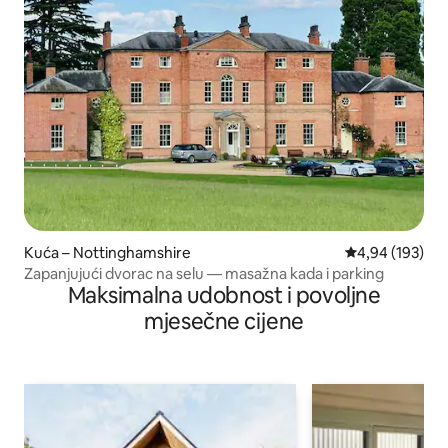
Kuća – Nottinghamshire
Prosječna ocjen
4,94 (193)
Zapanjujući dvorac na selu — masažna kada i parking
Maksimalna udobnost i povoljne
mjesečne cijene