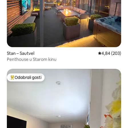
Stan – Sautvel
Prosječna ocjen
4,84 (203)
Penthouse u Starom kinu
Odabrali gosti
Među najviše rangiranima s oznakom „Odabrali gosti”