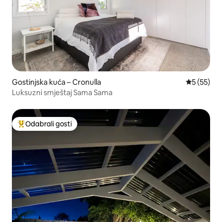
Gostinjska kuća – Cronulla
Prosječna 
5 (55)
Luksuzni smještaj Sama Sama
Odabrali gosti
Među najviše rangiranima s oznakom „Odabrali gosti”