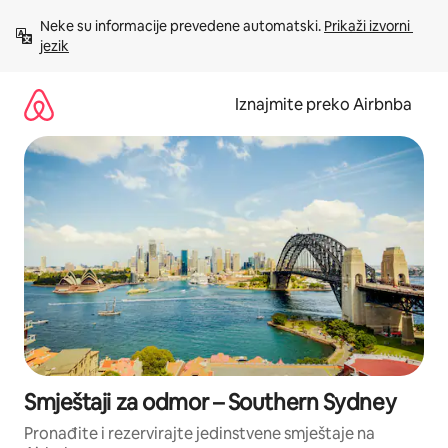
Prijeđi
Neke su informacije prevedene automatski. 
Prikaži izvorni 
na
jezik
sadržaj
Iznajmite preko Airbnba
Smještaji za odmor – Southern Sydney
Pronađite i rezervirajte jedinstvene smještaje na