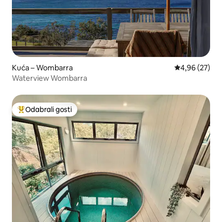
Kuća – Wombarra
Prosječna ocje
4,96 (27)
Waterview Wombarra
Odabrali gosti
Među najviše rangiranima s oznakom „Odabrali gosti”