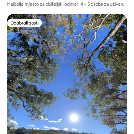
Najbolje mjesto za obiteljski odmor: 4 – 5 osoba za uživanje
i veselje
Odabrali gosti
Odabrali gosti