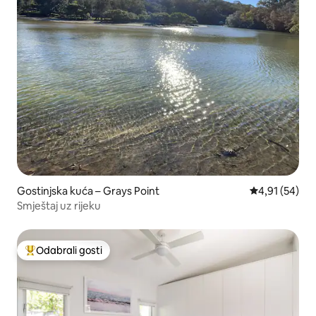
Gostinjska kuća – Grays Point
Prosječna ocje
4,91 (54)
Smještaj uz rijeku
Odabrali gosti
Među najviše rangiranima s oznakom „Odabrali gosti”