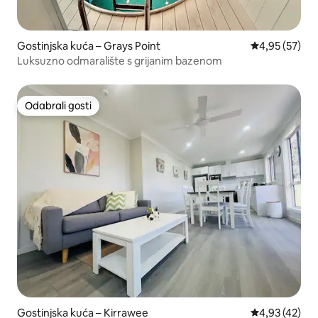
Gostinjska kuća – Grays Point
Prosječna ocje
4,95 (57)
Luksuzno odmaralište s grijanim bazenom
Odabrali gosti
Odabrali gosti
Gostinjska kuća – Kirrawee
Prosječna ocje
4,93 (42)