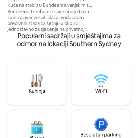
Kuća na stablu u Bundeeni s vanjskim spa
prsten. Organski proizvodi i svježe voće
centrom i pogledom
uključeni su u dor
Bundeena Treehouse savršena je baza
ako nema glutena ili lakt
za istraživanje svih plaža, vodopada i
jedini smještaj za 
predivnih staza za šetnju u okolici ili
kućnih ljubimaca.
jednostavno za sjedenje na privatnoj
Popularni sadržaji u smještajima za
terasi i uživanje u pogledu na vodu i
zalascima sunca. Vanjski spa s pogledom
odmor na lokaciji Southern Sydney
na vodu Klima-uređaj/grijanje Filtrirana
voda iz svih slavina i tuševa NAPOMENA:
morate se popeti neravnim kamenim
stepenicama, a objekt nije prikladan za
djecu. Ako dovodite dijete, prvo nam
pošaljite poruku. Također, vrlo smo
zauzeti tijekom cijele godine i obično su
nam svi smještaji rezervirani 2 mjeseca
Kuhinja
Wi-Fi
unaprijed, posebno vikendom
Besplatan parking
Bazen