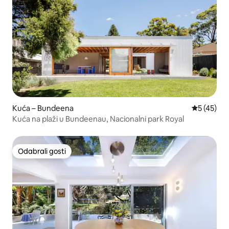
Kuća – Bundeena
Prosječna 
5 (45)
Kuća na plaži u Bundeenau, Nacionalni park Royal
Odabrali gosti
Odabrali gosti