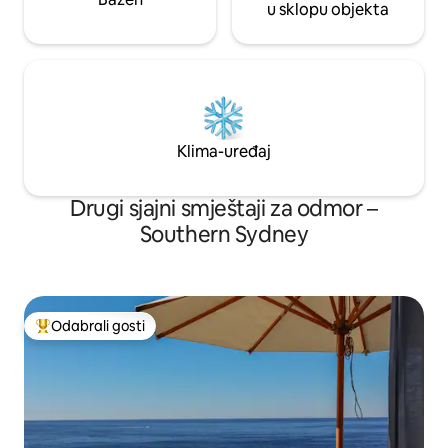
u sklopu objekta
Klima-uređaj
Drugi sjajni smještaji za odmor –
Southern Sydney
Odabrali gosti
Među najviše rangiranima s oznakom „Odabrali gosti”