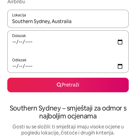
Airbnbu
Lokacija
Kada budu dostupni rezultati, moći ćete ih pregledati koristeći
Dolazak
Odlazak
Pretraži
Southern Sydney – smještaji za odmor s
najboljim ocjenama
Gosti su se složili: ti smještaji imaju visoke ocjene u
pogledu lokacije, čistoće i drugih kriterija.