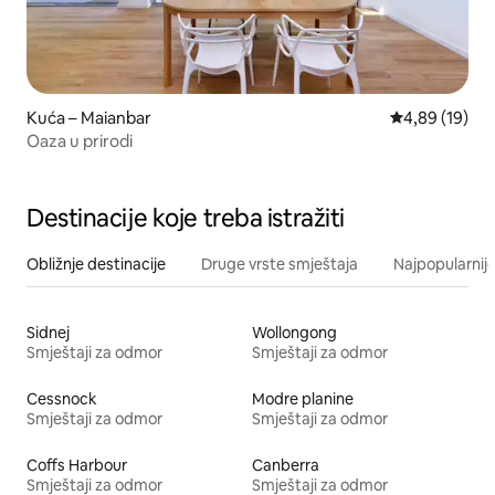
Kuća – Maianbar
Prosječna ocje
4,89 (19)
Oaza u prirodi
Destinacije koje treba istražiti
Obližnje destinacije
Druge vrste smještaja
Najpopularnije
Sidnej
Wollongong
Smještaji za odmor
Smještaji za odmor
Cessnock
Modre planine
Smještaji za odmor
Smještaji za odmor
Coffs Harbour
Canberra
Smještaji za odmor
Smještaji za odmor