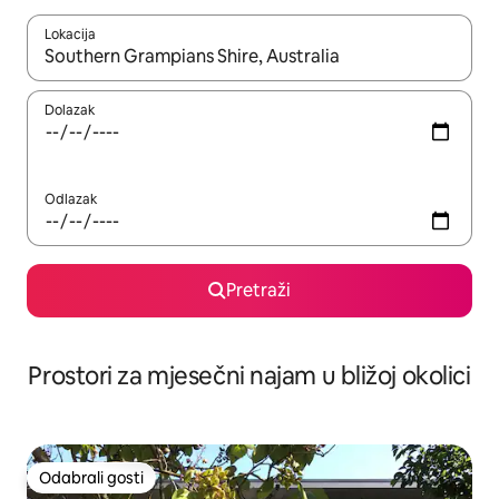
Lokacija
Kada budu dostupni rezultati, moći ćete ih pregledati koristeći
Dolazak
Odlazak
Pretraži
Prostori za mjesečni najam u bližoj okolici
Odabrali gosti
Odabrali gosti