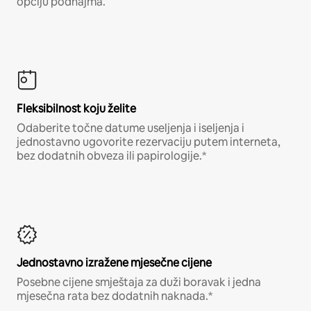
opciju podnajma.
Fleksibilnost koju želite
Odaberite točne datume useljenja i iseljenja i
jednostavno ugovorite rezervaciju putem interneta,
bez dodatnih obveza ili papirologije.*
Jednostavno izražene mjesečne cijene
Posebne cijene smještaja za duži boravak i jedna
mjesečna rata bez dodatnih naknada.*