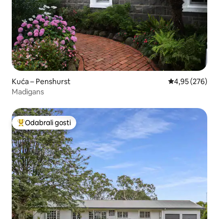
Kuća – Penshurst
Prosječna ocjen
4,95 (276)
Madigans
Odabrali gosti
Među najviše rangiranima s oznakom „Odabrali gosti”