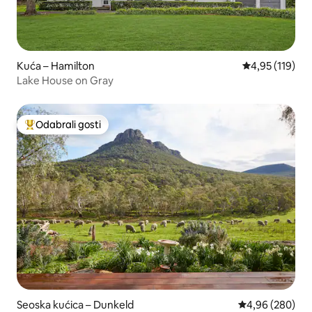
Kuća – Hamilton
Prosječna ocjen
4,95 (119)
Lake House on Gray
Odabrali gosti
Među najviše rangiranima s oznakom „Odabrali gosti”
Seoska kućica – Dunkeld
Prosječna ocjen
4,96 (280)