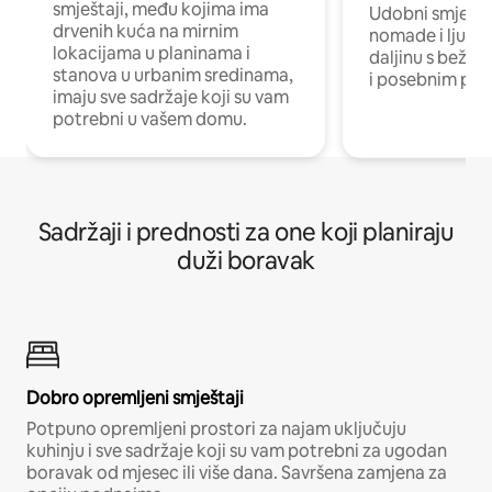
smještaji, među kojima ima
Udobni smještaj
drvenih kuća na mirnim
nomade i ljude 
lokacijama u planinama i
daljinu s bežič
stanova u urbanim sredinama,
i posebnim pro
imaju sve sadržaje koji su vam
potrebni u vašem domu.
Sadržaji i prednosti za one koji planiraju
duži boravak
Dobro opremljeni smještaji
Potpuno opremljeni prostori za najam uključuju
kuhinju i sve sadržaje koji su vam potrebni za ugodan
boravak od mjesec ili više dana. Savršena zamjena za