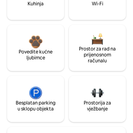
Kuhinja
Wi-Fi
Prostor za rad na
Povedite kućne
prijenosnom
ljubimce
računalu
Besplatan parking
Prostorija za
u sklopu objekta
vježbanje