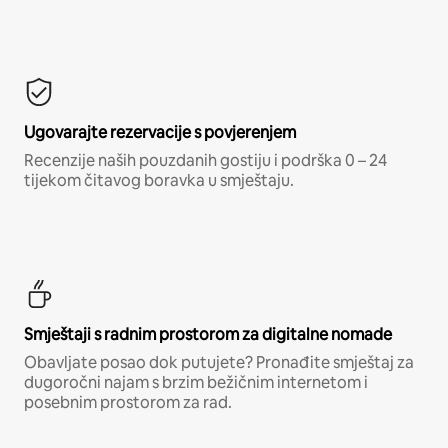
Ugovarajte rezervacije s povjerenjem
Recenzije naših pouzdanih gostiju i podrška 0 – 24
tijekom čitavog boravka u smještaju.
Smještaji s radnim prostorom za digitalne nomade
Obavljate posao dok putujete? Pronađite smještaj za
dugoročni najam s brzim bežičnim internetom i
posebnim prostorom za rad.