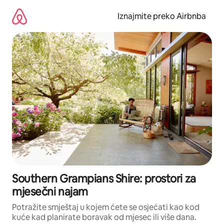
Prijeđi
na
Iznajmite preko Airbnba
sadržaj
Southern Grampians Shire: prostori za
mjesečni najam
Potražite smještaj u kojem ćete se osjećati kao kod
kuće kad planirate boravak od mjesec ili više dana.