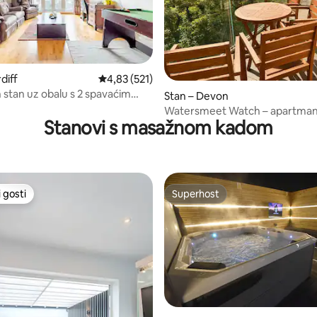
5, recenzija: 40
diff
Prosječna ocjena: 4,83/5, recenzija: 521
4,83 (521)
 stan uz obalu s 2 spavaćim
Stan – Devon
alkonom i TV-om od 55"
Watersmeet Watch – apartman 
Stanovi s masažnom kadom
spavaće sobe i pogledom na rij
 gosti
Superhost
 gosti
Superhost