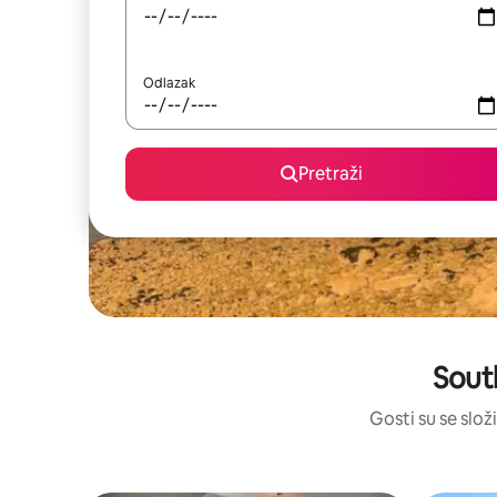
Odlazak
Pretraži
Sout
Gosti su se slož