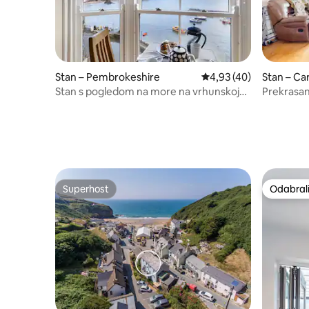
Stan – Pembrokeshire
Prosječna ocjena: 4,93/
4,93 (40)
Stan – Car
Stan s pogledom na more na vrhunskoj
Prekrasan
lokaciji u luci Tenby
sobama, b
Superhost
Odabrali
Superhost
Odabrali