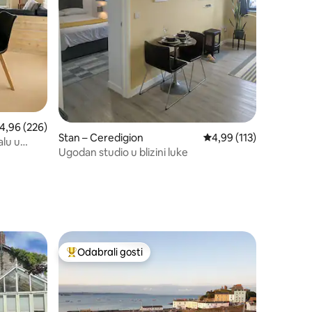
rosječna ocjena: 4,96/5, recenzija: 226
4,96 (226)
Stan – Ceredigion
Prosječna ocjena: 4,99/
4,99 (113)
alu u
Ugodan studio u blizini luke
Odabrali gosti
nakom „Odabrali gosti”
Među najviše rangiranima s oznakom „Odabrali gosti”