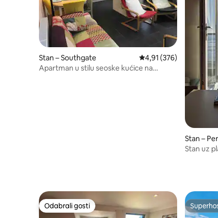
Stan – Southgate
Prosječna ocjena: 4,91/5
4,91 (376)
Apartman u stilu seoske kućice na
obalnoj stazi Gower
Stan – Pe
Stan uz p
Psi su dob
Odabrali gosti
Superho
Odabrali gosti
Superho