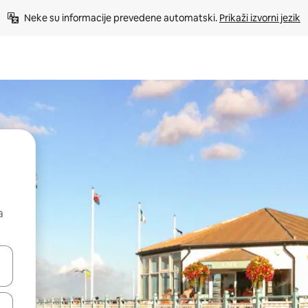
Neke su informacije prevedene automatski. 
Prikaži izvorni jezik
a
dati koristeći se strelicama prema gore i prema dolje, kao i dodirom i