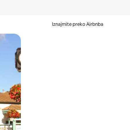
Iznajmite preko Airbnba
li prelaskom prstom po zaslonu.