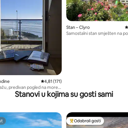
Stan – Clyro
P
Samostalni stan smješten na pov
, recenzija: 376
jutra
ndine
Prosječna ocjena: 4,81/5, recenzija: 171
4,81 (171)
lažu, predivan pogled na more.
Stanovi u kojima su gosti sami
rodošli
st
Odabrali gosti
st
Među najviše rangiranima s oz