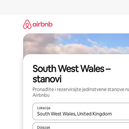
Prijeđi
na
sadržaj
South West Wales –
stanovi
Pronađite i rezervirajte jedinstvene stanove n
Airbnbu
Lokacija
Kada budu dostupni rezultati, moći ćete ih pregle
Dolazak