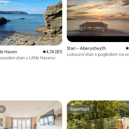
Stan – Aberystwyth
P
, recenzija: 266
tle Haven
Prosječna ocjena: 4,74/5, recenzija: 81
4,74 (81)
Luksuzni stan s pogledom na oc
osobni stan u Little Havenu
osobe
st
Superhost
st
Superhost