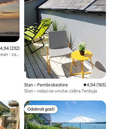
rosječna ocjena: 4,94/5, recenzija: 232
4,94 (232)
ean - za 2
Stan – Pembrokeshire
Prosječna ocjena: 4,94/
4,94 (165)
Stan – nalazi se unutar zidina Tenbyja
Odabrali gosti
Odabrali gosti