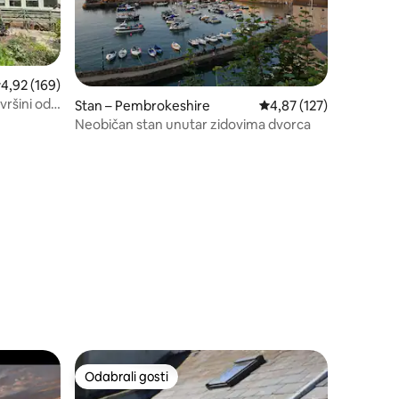
rosječna ocjena: 4,92/5, recenzija: 169
4,92 (169)
ršini od 3
Stan – Pembrokeshire
Prosječna ocjena: 4,87/
4,87 (127)
Neobičan stan unutar zidovima dvorca
Odabrali gosti
nakom „Odabrali gosti”
Odabrali gosti