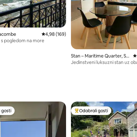
fracombe
Prosječna ocjena: 4,98/5, recenzija: 169
4,98 (169)
e s pogledom na more
Stan – Maritime Quarter, Sw
P
ansea
Jedinstveni luksuzni stan uz ob
Swansea Bayu
, recenzija: 103
 gosti
Odabrali gosti
 gosti
Među najviše rangiranima s oz