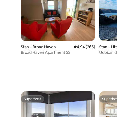
Stan – Broad Haven
Prosječna ocjena: 4,94/5
4,94 (266)
Stan – Lit
Broad Haven Apartment 33
Udoban dv
Superhost
Superho
Superhost
Superho