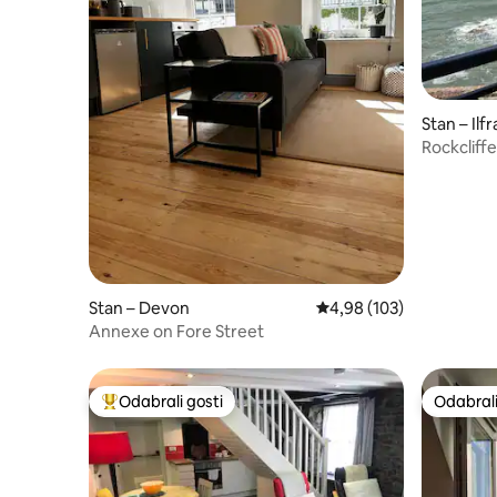
Stan – Il
Rockcliff
Stan – Devon
Prosječna ocjena: 4,98/5
4,98 (103)
Annexe on Fore Street
Odabrali gosti
Odabrali
Među najviše rangiranima s oznakom „Odabrali gosti”
Odabrali