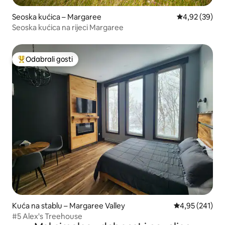
Seoska kućica – Margaree
Prosječna ocje
4,92 (39)
Seoska kućica na rijeci Margaree
Odabrali gosti
Među najviše rangiranima s oznakom „Odabrali gosti”
Kuća na stablu – Margaree Valley
Prosječna ocjen
4,95 (241)
#5 Alex's Treehouse