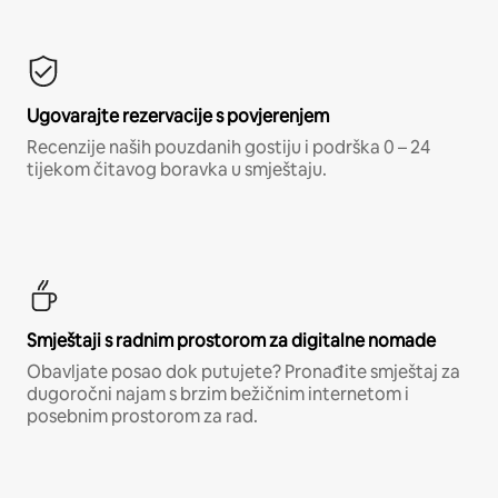
Ugovarajte rezervacije s povjerenjem
Recenzije naših pouzdanih gostiju i podrška 0 – 24
tijekom čitavog boravka u smještaju.
Smještaji s radnim prostorom za digitalne nomade
Obavljate posao dok putujete? Pronađite smještaj za
dugoročni najam s brzim bežičnim internetom i
posebnim prostorom za rad.