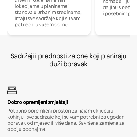
drvenih kuća na mirnim
nomade i ljude 
lokacijama u planinama i
daljinu s bežič
stanova u urbanim sredinama,
i posebnim pro
imaju sve sadržaje koji su vam
potrebni u vašem domu.
Sadržaji i prednosti za one koji planiraju
duži boravak
Dobro opremljeni smještaji
Potpuno opremljeni prostori za najam uključuju
kuhinju i sve sadržaje koji su vam potrebni za ugodan
boravak od mjesec ili više dana. Savršena zamjena za
opciju podnajma.