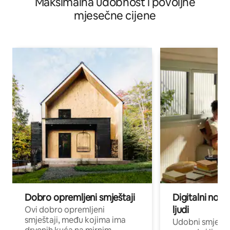
Maksimalna udobnost i povoljne
mjesečne cijene
Dobro opremljeni smještaji
Digitalni noma
ljudi
Ovi dobro opremljeni
smještaji, među kojima ima
Udobni smještaj