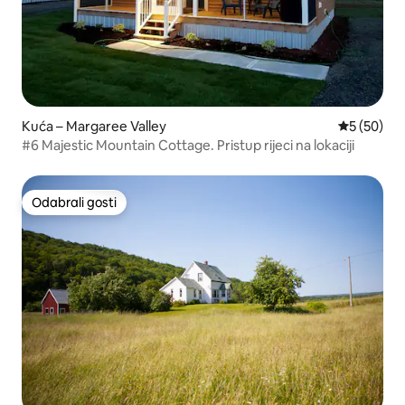
Kuća – Margaree Valley
Prosječna o
5 (50)
#6 Majestic Mountain Cottage. Pristup rijeci na lokaciji
Odabrali gosti
Odabrali gosti