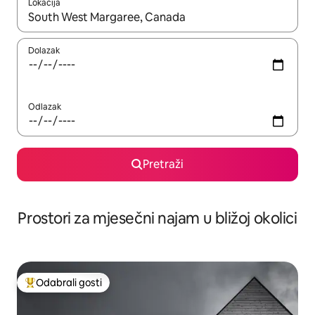
Lokacija
Kada budu dostupni rezultati, moći ćete ih pregledati koristeći
Dolazak
Odlazak
Pretraži
Prostori za mjesečni najam u bližoj okolici
Odabrali gosti
Među najviše rangiranima s oznakom „Odabrali gosti”