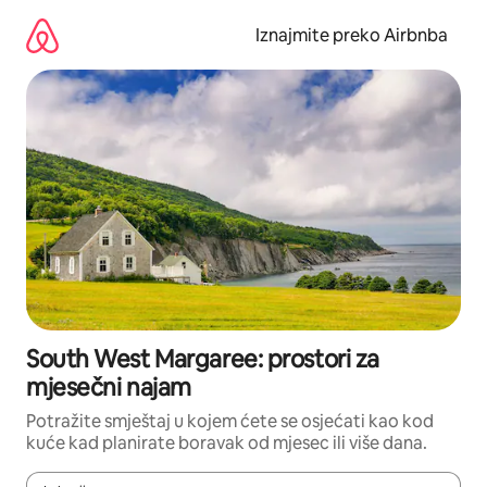
Prijeđi
na
Iznajmite preko Airbnba
sadržaj
South West Margaree: prostori za
mjesečni najam
Potražite smještaj u kojem ćete se osjećati kao kod
kuće kad planirate boravak od mjesec ili više dana.