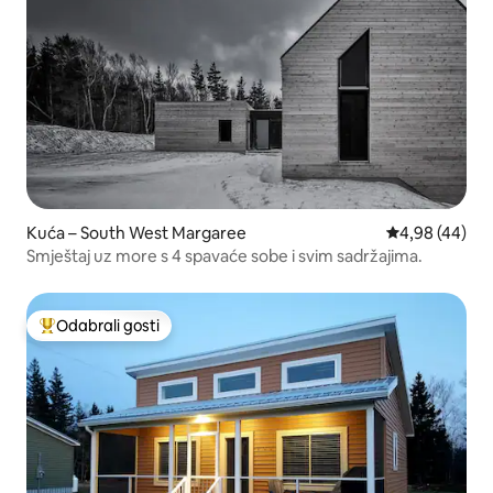
Kuća – South West Margaree
Prosječna ocje
4,98 (44)
Smještaj uz more s 4 spavaće sobe i svim sadržajima.
Odabrali gosti
Među najviše rangiranima s oznakom „Odabrali gosti”