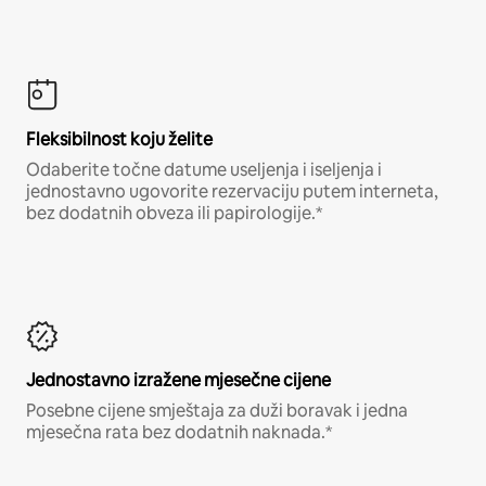
Fleksibilnost koju želite
Odaberite točne datume useljenja i iseljenja i
jednostavno ugovorite rezervaciju putem interneta,
bez dodatnih obveza ili papirologije.*
Jednostavno izražene mjesečne cijene
Posebne cijene smještaja za duži boravak i jedna
mjesečna rata bez dodatnih naknada.*