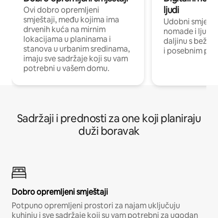
ljudi
Ovi dobro opremljeni
smještaji, među kojima ima
Udobni smještaj
drvenih kuća na mirnim
nomade i ljude 
lokacijama u planinama i
daljinu s bežič
stanova u urbanim sredinama,
i posebnim pro
imaju sve sadržaje koji su vam
potrebni u vašem domu.
Sadržaji i prednosti za one koji planiraju
duži boravak
Dobro opremljeni smještaji
Potpuno opremljeni prostori za najam uključuju
kuhinju i sve sadržaje koji su vam potrebni za ugodan