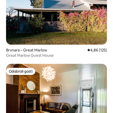
Brvnara – Great Marlow
Prosječna ocjen
4,86 (125)
Great Marlow Guest House
Odabrali gosti
Odabrali gosti