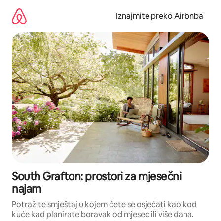
Prijeđi
na
Iznajmite preko Airbnba
sadržaj
South Grafton: prostori za mjesečni
najam
Potražite smještaj u kojem ćete se osjećati kao kod
kuće kad planirate boravak od mjesec ili više dana.