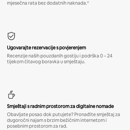
mjesečna rata bez dodatnih naknada.*
Ugovarajte rezervacije s povjerenjem
Recenzije naših pouzdanih gostiju i podrška 0 – 24
tijekom čitavog boravka u smještaju.
Smještaji s radnim prostorom za digitalne nomade
Obavljate posao dok putujete? Pronađite smještaj za
dugoročni najam s brzim bežičnim internetom i
posebnim prostorom za rad.