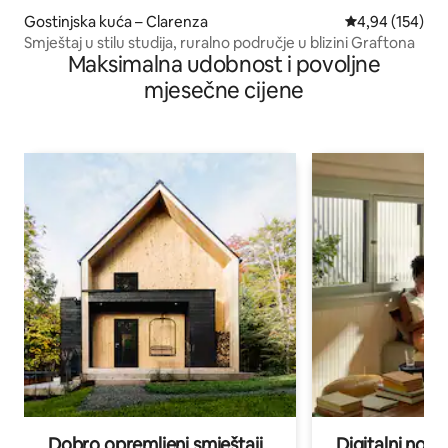
Gostinjska kuća – Clarenza
Prosječna ocjen
4,94 (154)
Smještaj u stilu studija, ruralno područje u blizini Graftona
Maksimalna udobnost i povoljne
mjesečne cijene
Dobro opremljeni smještaji
Digitalni noma