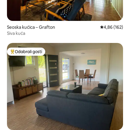
Seoska kućica – Grafton
Prosječna ocjen
4,86 (162)
Siva kuća
Odabrali gosti
Među najviše rangiranima s oznakom „Odabrali gosti”