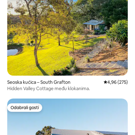
Seoska kućica – South Grafton
Prosječna ocjen
4,96 (275)
Hidden Valley Cottage među klokanima.
Odabrali gosti
Odabrali gosti