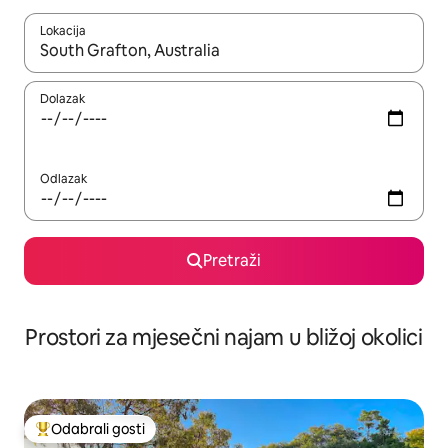
Lokacija
Kada budu dostupni rezultati, moći ćete ih pregledati koristeći
Dolazak
Odlazak
Pretraži
Prostori za mjesečni najam u bližoj okolici
Odabrali gosti
Među najviše rangiranima s oznakom „Odabrali gosti”