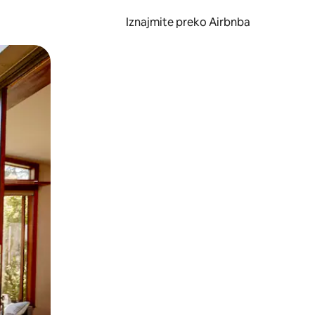
Iznajmite preko Airbnba
li prelaskom prstom po zaslonu.