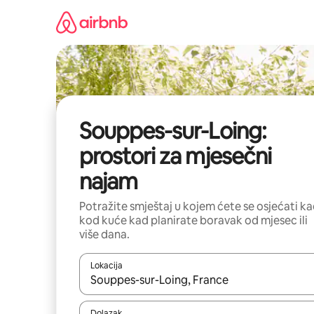
Prijeđi
na
sadržaj
Souppes-sur-Loing:
prostori za mjesečni
najam
Potražite smještaj u kojem ćete se osjećati k
kod kuće kad planirate boravak od mjesec ili
više dana.
Lokacija
Kada budu dostupni rezultati, moći ćete ih pregle
Dolazak