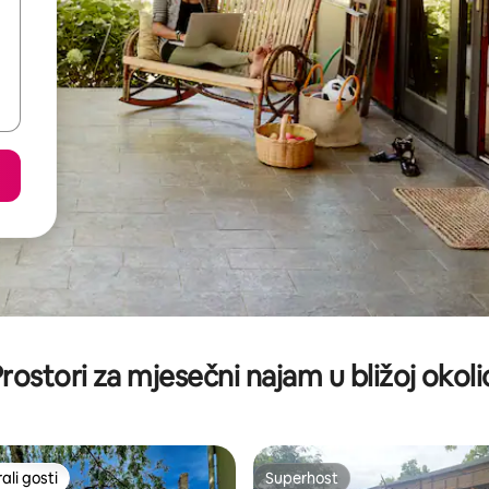
rostori za mjesečni najam u bližoj okoli
li gosti
Superhost
više rangiranima s oznakom „Odabrali gosti”
Superhost