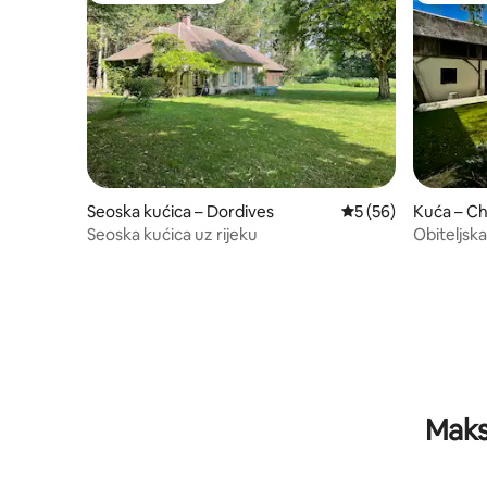
Seoska kućica – Dordives
Prosječna ocjena: 5/
5 (56)
Kuća – C
Seoska kućica uz rijeku
Obiteljsk
Maks