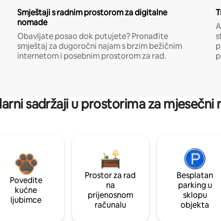
Smještaji s radnim prostorom za digitalne
T
nomade
A
Obavljate posao dok putujete? Pronađite
s
smještaj za dugoročni najam s brzim bežičnim
p
internetom i posebnim prostorom za rad.
p
arni sadržaji u prostorima za mjesečni
Prostor za rad
Besplatan
Povedite
na
parking u
kućne
prijenosnom
sklopu
ljubimce
računalu
objekta