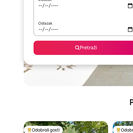
Odlazak
Pretraži
P
Odabrali gosti
Odabra
Među najviše rangiranima s oznakom „Odabrali gosti”
Među naj