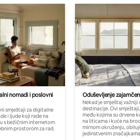
alni nomadi i poslovni
Oduševljenje zajamče
Nekad je smještaj važniji
destinacije. Ovi smještaji
i smještaji za digitalne
među kojima su drvene k
e i ljude koji rade na
na liticama i kuće na bro
nu s bežičnim internetom
mirnom okruženju, obiluj
ebnim prostorom za rad.
jedinstvenim značajkama