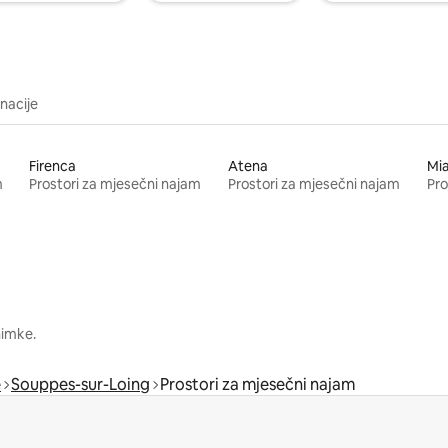
inacije
Firenca
Atena
Mi
m
Prostori za mjesečni najam
Prostori za mjesečni najam
Pro
nimke.
e
Souppes-sur-Loing
Prostori za mjesečni najam