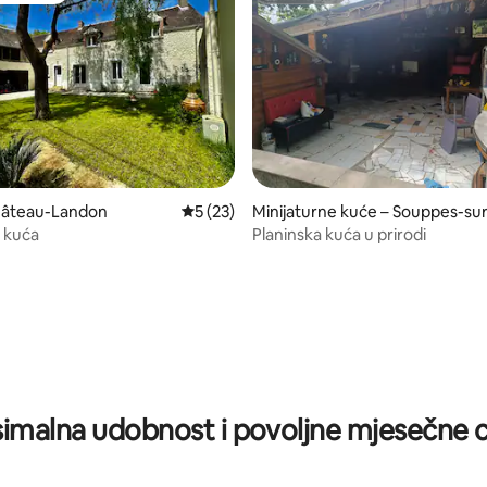
5, recenzija: 56
hâteau-Landon
Prosječna ocjena: 5/5, recenzija: 23
5 (23)
Minijaturne kuće – Souppes-su
oing
a kuća
Planinska kuća u prirodi
imalna udobnost i povoljne mjesečne c