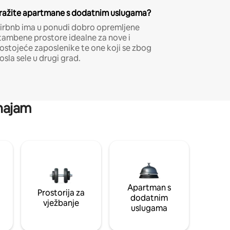
ražite apartmane s dodatnim uslugama?
irbnb ima u ponudi dobro opremljene
tambene prostore idealne za nove i
ostojeće zaposlenike te one koji se zbog
osla sele u drugi grad.
 najam
Apartman s
Prostorija za
dodatnim
vježbanje
uslugama