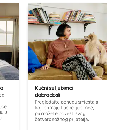
no
Kućni su ljubimci
dobrodošli
 od
,
Pregledajte ponudu smještaja
uće
koji primaju kućne ljubimce,
du u
pa možete povesti svog
u
četveronožnog prijatelja.
.