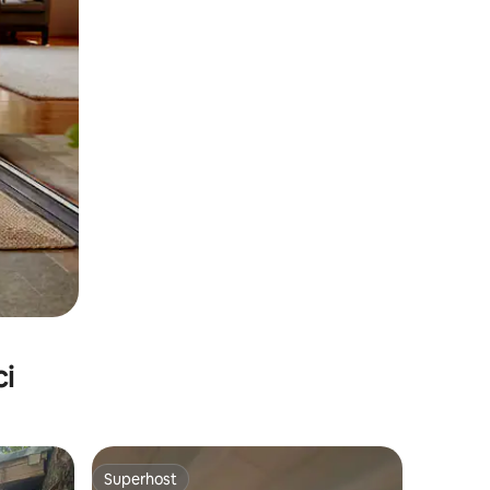
ci
Superhost
Superhost