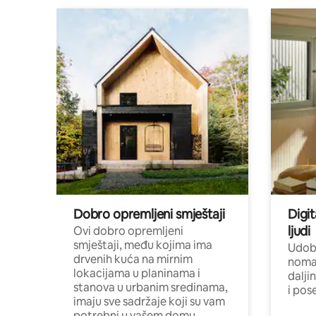
Dobro opremljeni smještaji
Digit
ljudi
Ovi dobro opremljeni
smještaji, među kojima ima
Udobn
drvenih kuća na mirnim
nomad
lokacijama u planinama i
dalji
stanova u urbanim sredinama,
i pos
imaju sve sadržaje koji su vam
potrebni u vašem domu.