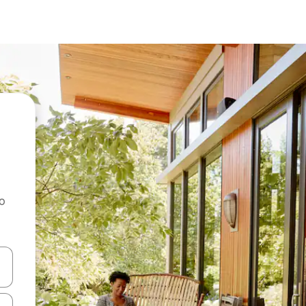
ao
dati koristeći se strelicama prema gore i prema dolje, kao i dodirom i