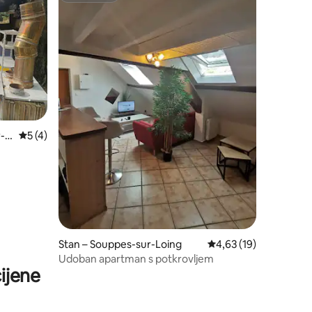
r-L
Prosječna ocjena: 5/5, recenzija: 4
5 (4)
Stan – Souppes-sur-Loing
Prosječna ocjena: 4,63
4,63 (19)
Udoban apartman s potkrovljem
ijene