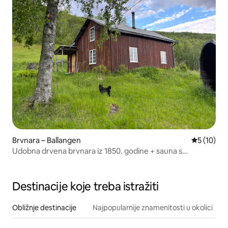
Brvnara – Ballangen
Prosječna 
5 (10)
Udobna drvena brvnara iz 1850. godine + sauna s
prekrasnim pogledom
Destinacije koje treba istražiti
Obližnje destinacije
Najpopularnije znamenitosti u okolici