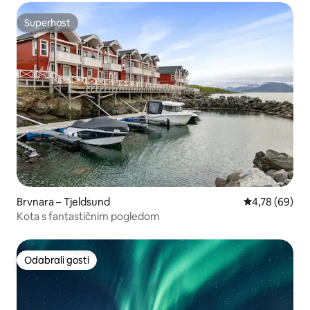
Superhost
Superhost
Brvnara – Tjeldsund
Prosječna ocje
4,78 (69)
Kota s fantastičnim pogledom
Odabrali gosti
Odabrali gosti