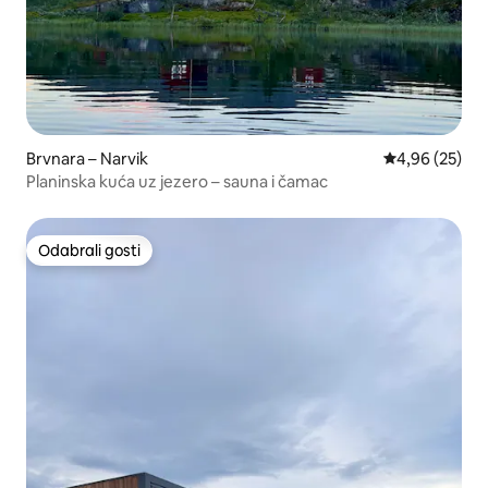
Brvnara – Narvik
Prosječna ocje
4,96 (25)
Planinska kuća uz jezero – sauna i čamac
Odabrali gosti
Odabrali gosti