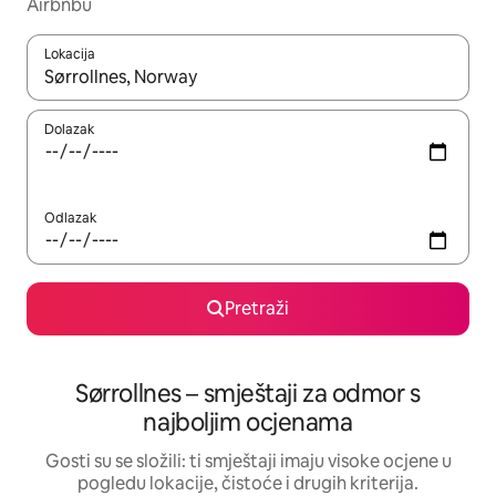
Airbnbu
Lokacija
Kada budu dostupni rezultati, moći ćete ih pregledati koristeći
Dolazak
Odlazak
Pretraži
Sørrollnes – smještaji za odmor s
najboljim ocjenama
Gosti su se složili: ti smještaji imaju visoke ocjene u
pogledu lokacije, čistoće i drugih kriterija.