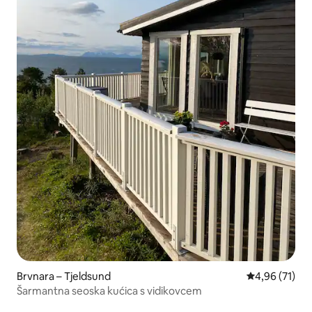
Brvnara – Tjeldsund
Prosječna ocje
4,96 (71)
Šarmantna seoska kućica s vidikovcem