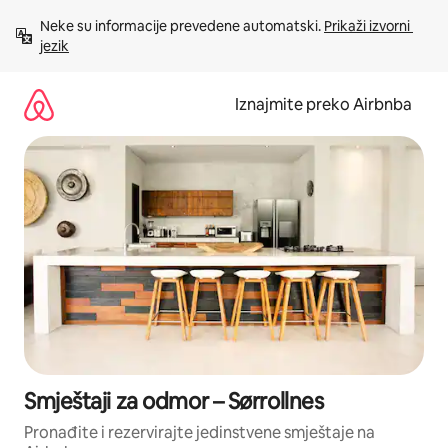
Prijeđi
Neke su informacije prevedene automatski. 
Prikaži izvorni 
na
jezik
sadržaj
Iznajmite preko Airbnba
Smještaji za odmor – Sørrollnes
Pronađite i rezervirajte jedinstvene smještaje na