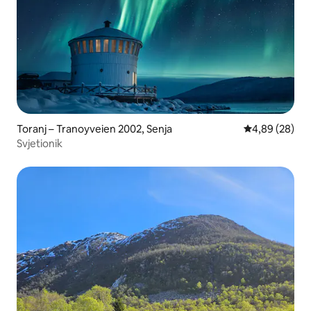
Toranj – Tranoyveien 2002, Senja
Prosječna ocje
4,89 (28)
Svjetionik