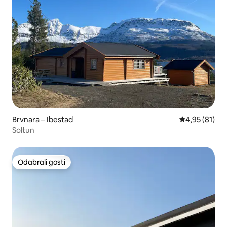
Brvnara – Ibestad
Prosječna ocje
4,95 (81)
Soltun
Odabrali gosti
Odabrali gosti