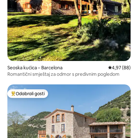
Seoska kućica – Barcelona
Prosječna ocje
4,97 (88)
Romantični smještaj za odmor s predivnim pogledom
Odabrali gosti
Među najviše rangiranima s oznakom „Odabrali gosti”