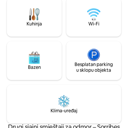
udaljenog 5 minuta. Spektakularno!
svjež zrak i nezab
Seoski restoran udaljen je 5 minuta, a
blizini Rupita, Salt 
grad u kojem se nalaze svi supermarketi i
akumulacijskog je
restorani udaljen je 10 minuta!
Kuhinja
Wi-Fi
Besplatan parking
Bazen
u sklopu objekta
Klima-uređaj
Drugi sjajni smještaji za odmor – Sorribes