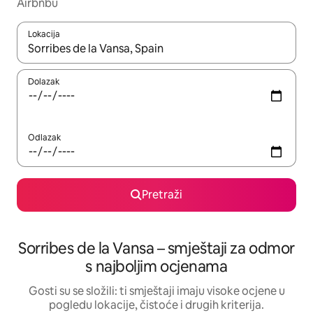
Airbnbu
Lokacija
Kada budu dostupni rezultati, moći ćete ih pregledati koristeći
Dolazak
Odlazak
Pretraži
Sorribes de la Vansa – smještaji za odmor
s najboljim ocjenama
Gosti su se složili: ti smještaji imaju visoke ocjene u
pogledu lokacije, čistoće i drugih kriterija.