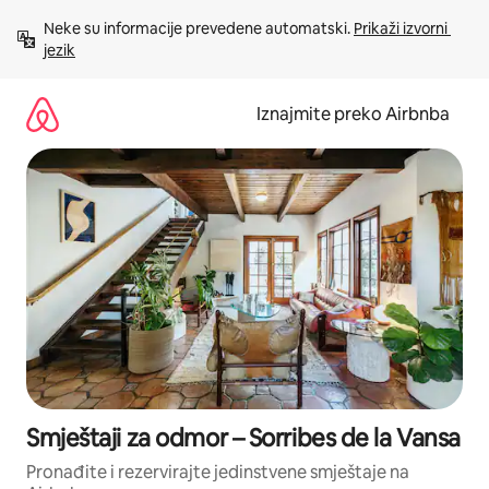
Prijeđi
Neke su informacije prevedene automatski. 
Prikaži izvorni 
na
jezik
sadržaj
Iznajmite preko Airbnba
Smještaji za odmor – Sorribes de la Vansa
Pronađite i rezervirajte jedinstvene smještaje na