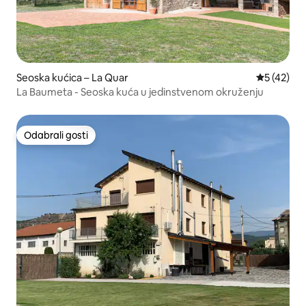
Seoska kućica – La Quar
Prosječna 
5 (42)
La Baumeta - Seoska kuća u jedinstvenom okruženju
Odabrali gosti
Odabrali gosti