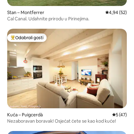
Stan – Montferrer
Prosječna ocje
4,94 (52)
Cal Canal. Udahnite prirodu u Pirinejima.
Odabrali gosti
Među najviše rangiranima s oznakom „Odabrali gosti”
Kuća – Puigcerdà
Prosječna 
5 (47)
Nezaboravan boravak! Osjećat ćete se kao kod kuće!