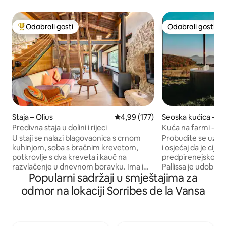
Odabrali gosti
Odabrali gosti
Među najviše rangiranima s oznakom „Odabrali gosti”
Odabrali gosti
Staja – Olius
Prosječna ocjena: 4,99/5, recenzi
4,99 (177)
Seoska kućica – S
Predivna staja u dolini i rijeci
Kuća na farmi - La 
U staji se nalazi blagovaonica s crnom
Probudite se uz ti
kuhinjom, soba s bračnim krevetom,
i osjećaj da je cijeli
potkrovlje s dva kreveta i kauč na
predpirenejskom pre
razvlačenje u dnevnom boravku. Ima i
Pallissa je udobna
Popularni sadržaji u smještajima za
dvostruki tuš s prozorom kako biste
katalonskim Predp
mogli uživati u prirodi dok se tuširate.
za one koji se žel
odmor na lokaciji Sorribes de la Vansa
Kamin, bazen i rijeka. I okruženje s
ponovno se povezat
monumentalnim kompleksom koji se
važno. Ovo je savršeno mjesto za
sastoji od romaničke crkve s kriptom,
parove, obitelji ili 
modernističkog groblja i iberijskog grada
a dani ovdje protj