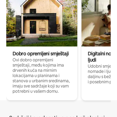
Dobro opremljeni smještaji
Digitalni noma
ljudi
Ovi dobro opremljeni
smještaji, među kojima ima
Udobni smještaj
drvenih kuća na mirnim
nomade i ljude 
lokacijama u planinama i
daljinu s bežič
stanova u urbanim sredinama,
i posebnim pro
imaju sve sadržaje koji su vam
potrebni u vašem domu.