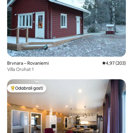
Brvnara – Rovaniemi
Prosječna ocjen
4,97 (203)
Villa Orohat 1
Odabrali gosti
Među najviše rangiranima s oznakom „Odabrali gosti”