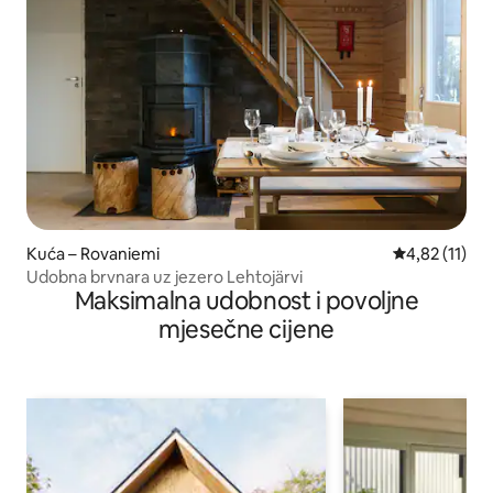
Kuća – Rovaniemi
Prosječna ocj
4,82 (11)
Udobna brvnara uz jezero Lehtojärvi
Maksimalna udobnost i povoljne
mjesečne cijene