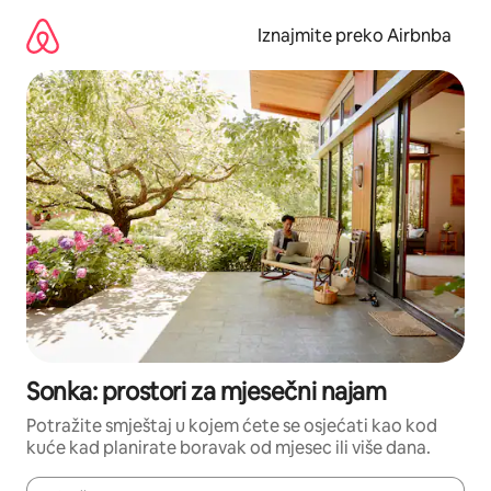
Prijeđi
na
Iznajmite preko Airbnba
sadržaj
Sonka: prostori za mjesečni najam
Potražite smještaj u kojem ćete se osjećati kao kod
kuće kad planirate boravak od mjesec ili više dana.