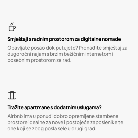
Smještaji s radnim prostorom za digitalne nomade
Obavljate posao dok putujete? Pronađite smještaj za
dugoročni najam s brzim bežičnim internetom i
posebnim prostorom za rad.
Tražite apartmane s dodatnim uslugama?
Airbnb ima u ponudi dobro opremljene stambene
prostore idealne za nove i postojeće zaposlenike te
one koji se zbog posla sele u drugi grad.