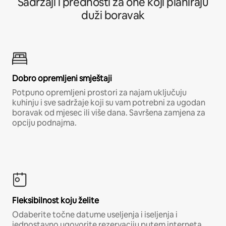
Sadržaji i prednosti za one koji planiraju
duži boravak
Dobro opremljeni smještaji
Potpuno opremljeni prostori za najam uključuju
kuhinju i sve sadržaje koji su vam potrebni za ugodan
boravak od mjesec ili više dana. Savršena zamjena za
opciju podnajma.
Fleksibilnost koju želite
Odaberite točne datume useljenja i iseljenja i
jednostavno ugovorite rezervaciju putem interneta,