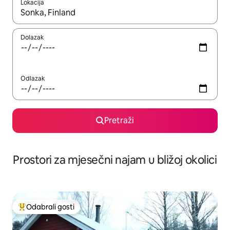
Lokacija
Kada budu dostupni rezultati, moći ćete ih pregledati koristeći
Dolazak
Odlazak
Pretraži
Prostori za mjesečni najam u bližoj okolici
Odabrali gosti
Među najviše rangiranima s oznakom „Odabrali gosti”