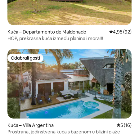
Kuća – Departamento de Maldonado
Prosječna ocje
4,95 (92)
HOP, prekrasna kuća između planina i mora!!!
Odabrali gosti
Odabrali gosti
Kuća – Villa Argentina
Prosječna 
5 (16)
Prostrana, jedinstvena kuća s bazenom u blizini plaže