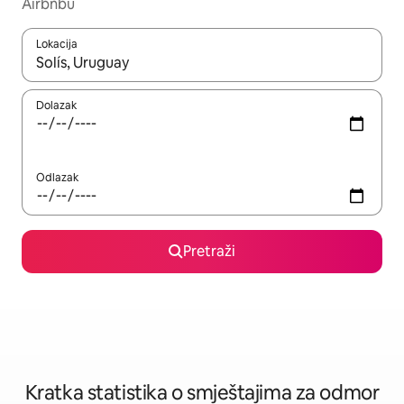
Airbnbu
Lokacija
Kada budu dostupni rezultati, moći ćete ih pregledati koristeći
Dolazak
Odlazak
Pretraži
Kratka statistika o smještajima za odmor