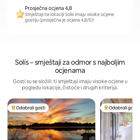
Prosječna ocjena 4,8
Smještaji na lokaciji Solís imaju visoke ocjene
gostiju (prosječna je ocjena 4,8/5)!
Solís – smještaji za odmor s najboljim
ocjenama
Gosti su se složili: ti smještaji imaju visoke ocjene u
pogledu lokacije, čistoće i drugih kriterija.
Odabrali gosti
Odabrali gosti
Među najviše rangiranima s oznakom „Odabrali gosti”
Među najviše ran