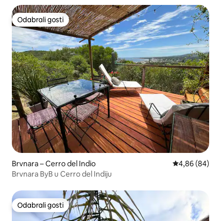
Odabrali gosti
Odabrali gosti
Brvnara – Cerro del Indio
Prosječna ocje
4,86 (84)
Brvnara ByB u Cerro del Indiju
Odabrali gosti
Odabrali gosti