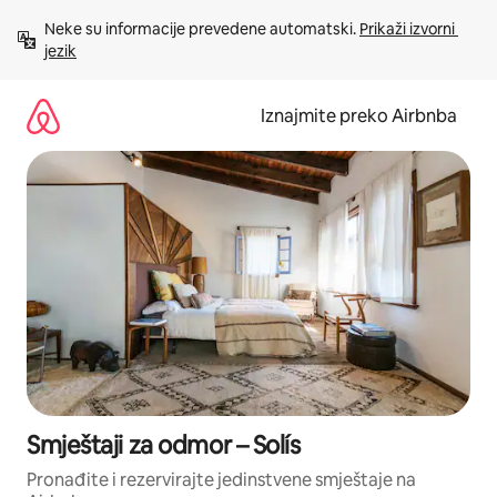
Prijeđi
Neke su informacije prevedene automatski. 
Prikaži izvorni 
na
jezik
sadržaj
Iznajmite preko Airbnba
Smještaji za odmor – Solís
Pronađite i rezervirajte jedinstvene smještaje na