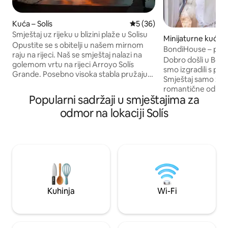
Kuća – Solís
Prosječna ocjena: 5/5, recen
5 (36)
Smještaj uz rijeku u blizini plaže u Solisu
Minijaturne kuće 
Opustite se s obitelji u našem mirnom
Portezuelo
BondiHouse – pren
raju na rijeci. Naš se smještaj nalazi na
Dobro došli u Bond
golemom vrtu na rijeci Arroyo Solís
smo izgradili s puno 
Grande. Posebno visoka stabla pružaju
Smještaj samo za o
dovoljno hladovine i mnogo borovih
romantične odmore 😍 Ova min
čunjeva za pokretanje roštilja ili kamina! S
Popularni sadržaji u smještajima za
kuća idealna je za
izravnim pristupom rijeci i privatnim
uživanje u miru pri
odmor na lokaciji Solís
pristaništem možete uživati u
udobnostima. Pozivamo vas da doživite
aktivnostima na rijeci ili prošetati 500
boravak u prostoru
metara do plaže. Uživajte u zalasku
u stilu boutique ho
sunca s zatvorenih ili vanjskih terasa dok
imati na raspolag
uživate u urugvajskom roštilju! Moderna
jedinstvenih detalja
kuhinja i više dnevnih soba čine je
kutak uređen je s l
savršenom iznutra ili izvana.
osjećali kao kod kuće
Kuhinja
Wi-Fi