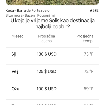
Kuća – Barra de Portezuelo
Prosječna
5 (5)
Blizu mora · Bazen · Potpuni mir
U koje je vrijeme Solís kao destinacija
najbolji odabir?
Mjesec
Prosječna
Prosječna
cijena
temp.
Sij
130 $ USD
73 °F
Velj
125 $ USD
72 °F
Ožu
100 $ USD
69 °F