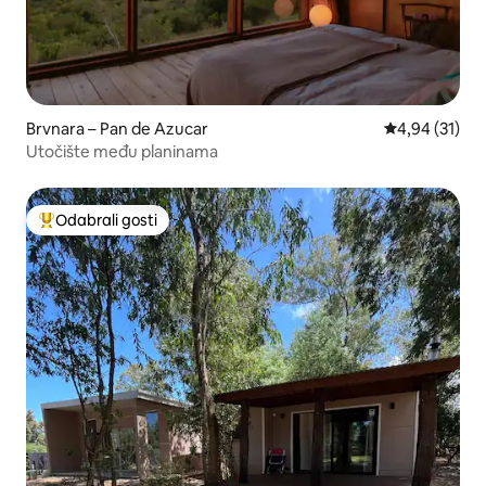
Brvnara – Pan de Azucar
Prosječna ocje
4,94 (31)
Utočište među planinama
Odabrali gosti
Među najviše rangiranima s oznakom „Odabrali gosti”