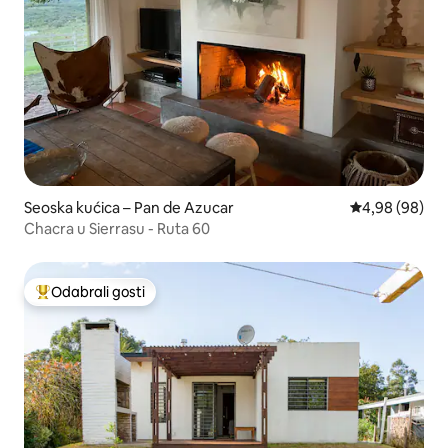
Seoska kućica – Pan de Azucar
Prosječna ocje
4,98 (98)
Chacra u Sierrasu - Ruta 60
Odabrali gosti
Među najviše rangiranima s oznakom „Odabrali gosti”