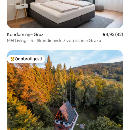
Kondominij – Graz
Prosječna ocje
4,93 (92)
MH Living – 5 – Skandinavski životni san u Grazu
Odabrali gosti
Među najviše rangiranima s oznakom „Odabrali gosti”