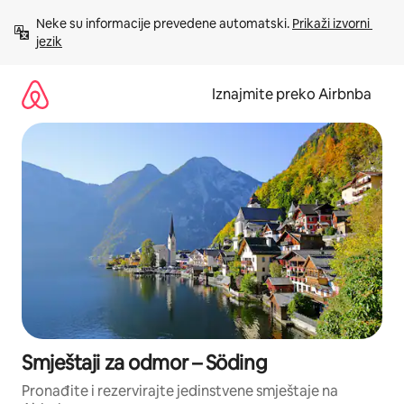
Prijeđi
Neke su informacije prevedene automatski. 
Prikaži izvorni 
na
jezik
sadržaj
Iznajmite preko Airbnba
Smještaji za odmor – Söding
Pronađite i rezervirajte jedinstvene smještaje na