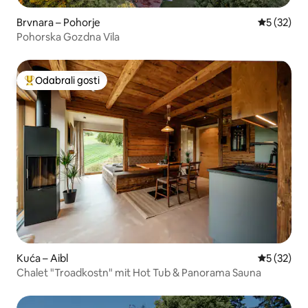
Brvnara – Pohorje
Prosječna 
5 (32)
Pohorska Gozdna Vila
Odabrali gosti
Među najviše rangiranima s oznakom „Odabrali gosti”
Kuća – Aibl
Prosječna 
5 (32)
Chalet "Troadkostn" mit Hot Tub & Panorama Sauna