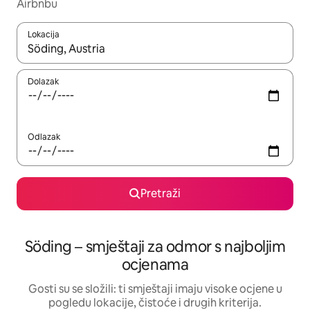
Airbnbu
Lokacija
Kada budu dostupni rezultati, moći ćete ih pregledati koristeći
Dolazak
Odlazak
Pretraži
Söding – smještaji za odmor s najboljim
ocjenama
Gosti su se složili: ti smještaji imaju visoke ocjene u
pogledu lokacije, čistoće i drugih kriterija.