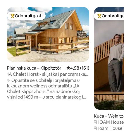
Odabrali gosti
Odabrali gosti
Među najviše rangiranima s oznakom „Odabrali gosti”
Među najviše ran
Planinska kuća – Klippitztörl
Prosječna ocjena: 4,98/5, recenz
4,98 (161)
1A Chalet Horst - skijaška i panoramska
sauna
✨ Opustite se s obitelji i prijateljima u
luksuznom wellness odmaralištu „1A
Chalet Klippitzhorst” na nadmorskoj
visini od 1499 m – u srcu planinarskog i
skijaškog područja Klippitztörl. 🧖‍♂️
Vrhunac je panoramska sauna sa
staklenim zidovima i predivnim
Kuća – Weinitzen
pogledom. ☀️ Ljeti vas brojne pješačke
®HOAM House
staze odmah pred vratima pozivaju da
®Hoam House pose
uživate u aktivnim danima; zimi možete