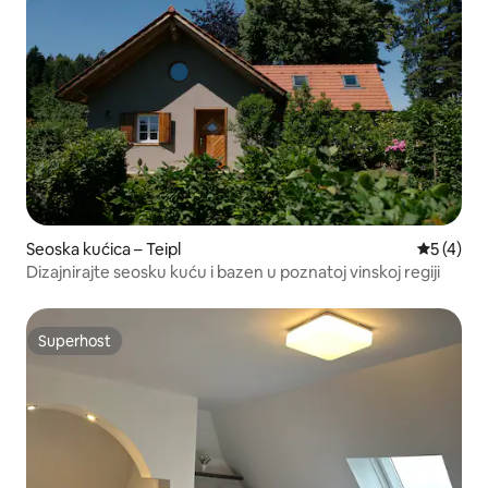
Seoska kućica – Teipl
Prosječna
5 (4)
Dizajnirajte seosku kuću i bazen u poznatoj vinskoj regiji
Superhost
Superhost