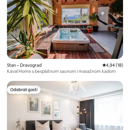
Stan – Dravograd
Prosječna ocje
4,94 (18)
Kaval Home s besplatnom saunom i masažnom kadom
Odabrali gosti
Odabrali gosti