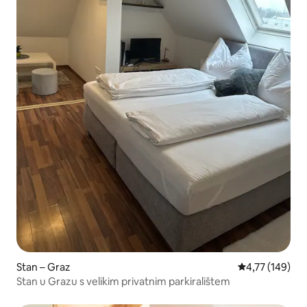
Stan – Graz
Prosječna ocjen
4,77 (149)
Stan u Grazu s velikim privatnim parkiralištem