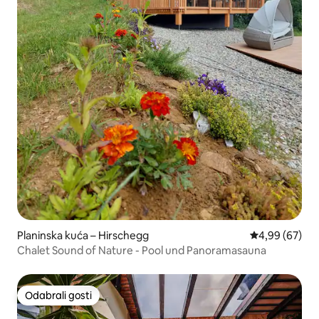
Planinska kuća – Hirschegg
Prosječna ocje
4,99 (67)
Chalet Sound of Nature - Pool und Panoramasauna
Odabrali gosti
Odabrali gosti