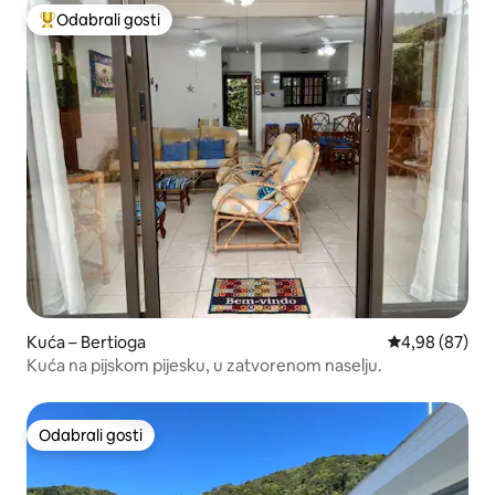
Odabrali gosti
Među najviše rangiranima s oznakom „Odabrali gosti”
Kuća – Bertioga
Prosječna ocje
4,98 (87)
Kuća na pijskom pijesku, u zatvorenom naselju.
Odabrali gosti
Odabrali gosti