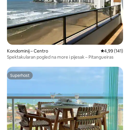
Kondominij – Centro
Prosječna ocjen
4,99 (141)
Spektakularan pogled na more i pijesak – Pitangueiras
Superhost
Superhost