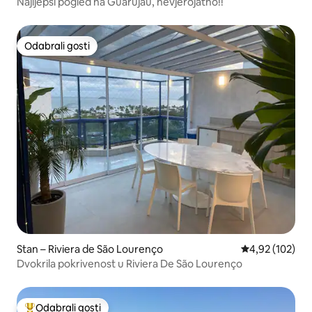
Najljepši pogled na Guarujau, nevjerojatno!!️
Odabrali gosti
Odabrali gosti
Stan – Riviera de São Lourenço
Prosječna ocjen
4,92 (102)
Dvokrila pokrivenost u Riviera De São Lourenço
Odabrali gosti