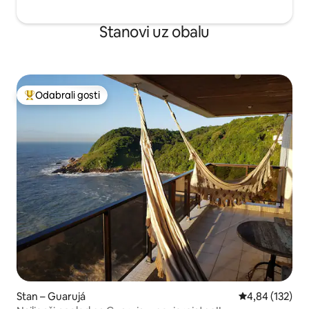
Stanovi uz obalu
Odabrali gosti
Među najviše rangiranima s oznakom „Odabrali gosti”
Stan – Guarujá
Prosječna ocjen
4,84 (132)