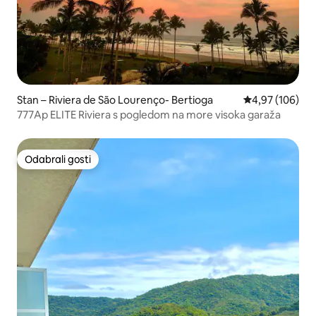
Stan – Riviera de São Lourenço- Bertioga
Prosječna ocjen
4,97 (106)
777Ap ELITE Riviera s pogledom na more visoka garaža
Odabrali gosti
Odabrali gosti