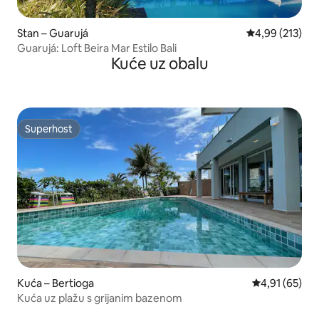
Stan – Guarujá
Prosječna ocjen
4,99 (213)
Guarujá: Loft Beira Mar Estilo Bali
Kuće uz obalu
Superhost
Superhost
Kuća – Bertioga
Prosječna ocje
4,91 (65)
Kuća uz plažu s grijanim bazenom