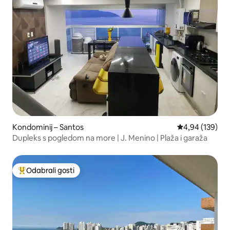
Kondominij – Santos
Prosječna ocjen
4,94 (139)
Dupleks s pogledom na more | J. Menino | Plaža i garaža
Odabrali gosti
Među najviše rangiranima s oznakom „Odabrali gosti”