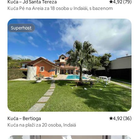
Kuća – Jd Santa Tereza
Prosječna ocje
4,92 (79)
Kuća Pé na Areia za 18 osoba u Indaiái, s bazenom
Superhost
Superhost
Kuća – Bertioga
Prosječna ocje
4,92 (36)
Kuća na plaži za 20 osoba, Indaiá