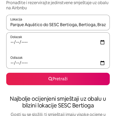
Pronađite i rezervirajte jedinstvene smještaje uz obalu
na Airbnbu
Lokacija
Kada budu dostupni rezultati, moći ćete ih pregledati koristeći
Dolazak
Odlazak
Pretraži
Najbolje ocijenjeni smještaji uz obalu u
blizini lokacije SESC Bertioga
Gosti su se složili: ti smještaji imaju visoke ocjene u