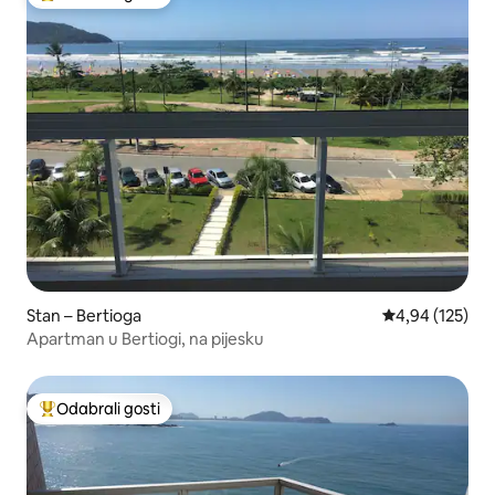
Među najviše rangiranima s oznakom „Odabrali gosti”
Stan – Bertioga
Prosječna ocjen
4,94 (125)
Apartman u Bertiogi, na pijesku
Odabrali gosti
Među najviše rangiranima s oznakom „Odabrali gosti”