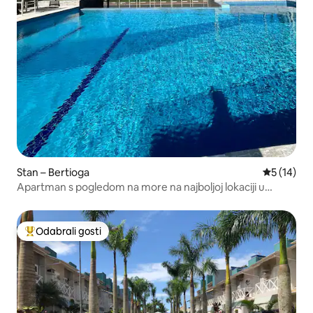
Stan – Bertioga
Prosječna 
5 (14)
Apartman s pogledom na more na najboljoj lokaciji u
Bertiogi.
Odabrali gosti
Među najviše rangiranima s oznakom „Odabrali gosti”