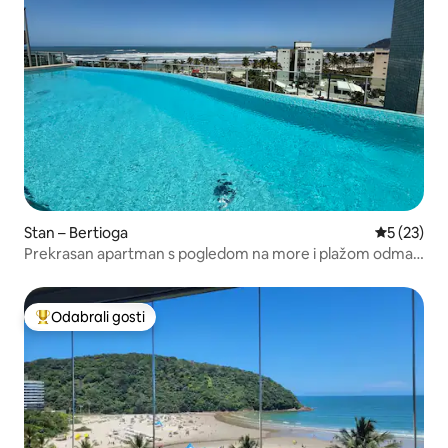
Stan – Bertioga
Prosječna 
5 (23)
Prekrasan apartman s pogledom na more i plažom odmah
ispred na rivijeri!
Odabrali gosti
Među najviše rangiranima s oznakom „Odabrali gosti”