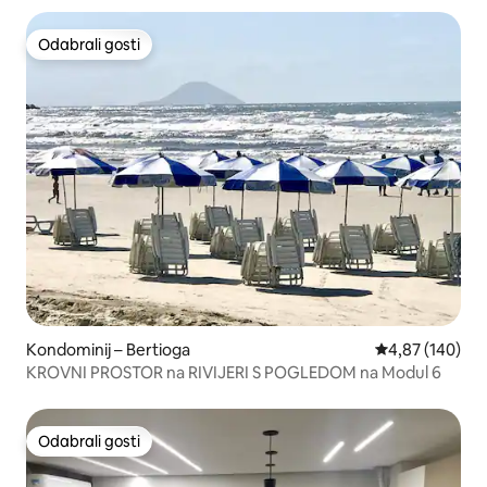
Odabrali gosti
Odabrali gosti
Kondominij – Bertioga
Prosječna ocjen
4,87 (140)
KROVNI PROSTOR na RIVIJERI S POGLEDOM na Modul 6
Odabrali gosti
Odabrali gosti