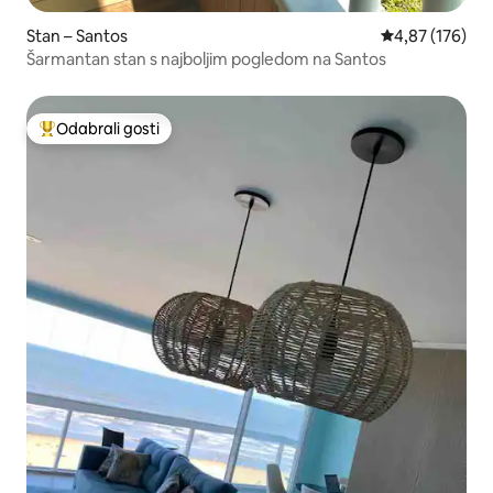
Stan – Santos
Prosječna ocjen
4,87 (176)
Šarmantan stan s najboljim pogledom na Santos
Odabrali gosti
Među najviše rangiranima s oznakom „Odabrali gosti”