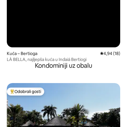
Kuća – Bertioga
Prosječna ocje
4,94 (18)
LÀ BELLA, najljepša kuća u Indaiá Bertiogi
Kondominiji uz obalu
Odabrali gosti
Među najviše rangiranima s oznakom „Odabrali gosti”