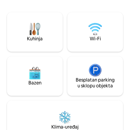
bazen uz ocean Prostor za roštilj
pogledom na ocea
Ognjište Sadržaji NA plaži Sadržaji za
ulaza na plažu u m
obitelj Klima-uređaj Wi-Fi putem
svakodnevnu uslugu
optičkog vlakna (prikladno za rad na
grijani bazen, 1 gl
daljinu) Pospremanje Usluga conciergea
bračnim krevetom (
Zatvorena zajednica Costa do Sol – Blok
spavaću sobu s 4 
F – Plaža Guaratuba, Bertioga, SP.
Apartman ima klim
Kuhinja
Wi-Fi
Sigurnost 0 - 24
Besplatan parking
Bazen
u sklopu objekta
Klima-uređaj