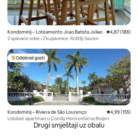
Kondominij – Loteamento Joao Batista Juliao
Prosječna ocjen
4,87 (188)
2 spavaće sobe i 2 kupaonice. Roštilj i bazen
Odabrali gosti
Među najviše rangiranima s oznakom „Odabrali gosti”
Kondominij – Riviera de São Lourenço
Prosječna ocjen
4,99 (155)
Udoban apartman u Condo Horizontal na Rivijeri
Drugi smještaji uz obalu