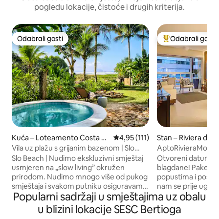
pogledu lokacije, čistoće i drugih kriterija.
Odabrali gosti
Odabrali gosti
Odabrali gosti
Među najviše ran
Kuća – Loteamento Costa d
Prosječna ocjena: 4,95/5, recenz
4,95 (111)
Stan – Riviera de 
o Sol
Vila uz plažu s grijanim bazenom | Slo
AptoRivieraMod7: 
Beach
Mod 7
Slo Beach | Nudimo ekskluzivni smještaj
Otvoreni datumi z
usmjeren na „slow living” okružen
blagdane! Paketi s
prirodom. Nudimo mnogo više od pukog
popustima i poseb
smještaja i svakom putniku osiguravamo
nam se prije ugovar
Popularni sadržaji u smještajima uz obalu
boravak po mjeri. Ekološki prihvatljiv
AptoRivieraMod7 Moderan i udoban stan
smještaj uz plažu 4 apartmana – za do 10
s roštiljem, balk
u blizini lokacije SESC Bertioga
gostiju Posteljina kao u hotelu Grijani
jelima i stijenkom 