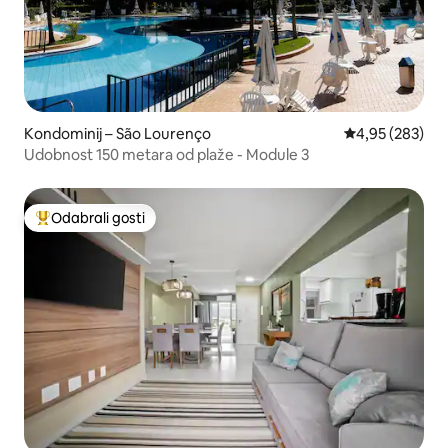
Kondominij – São Lourenço
Prosječna ocjen
4,95 (283)
Udobnost 150 metara od plaže - Module 3
Odabrali gosti
Među najviše rangiranima s oznakom „Odabrali gosti”