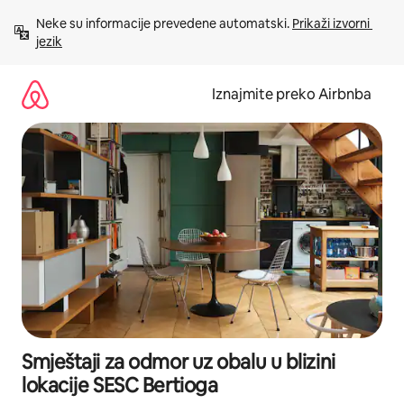
Prijeđi
Neke su informacije prevedene automatski. 
Prikaži izvorni 
na
jezik
sadržaj
Iznajmite preko Airbnba
Smještaji za odmor uz obalu u blizini
lokacije SESC Bertioga