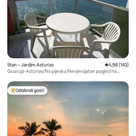
Stan – Jardim Asturias
Prosječna ocjen
4,98 (143)
Guarujá-Astúrias/Na pijesku/Nevjerojatan pogled na
more
Odabrali gosti
Među najviše rangiranima s oznakom „Odabrali gosti”