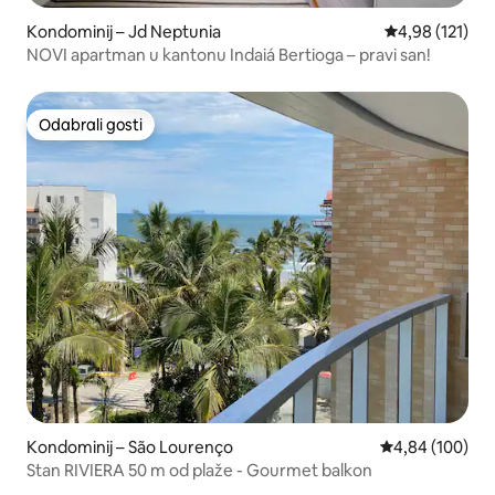
Kondominij – Jd Neptunia
Prosječna ocjen
4,98 (121)
NOVI apartman u kantonu Indaiá Bertioga – pravi san!
Odabrali gosti
Odabrali gosti
Kondominij – São Lourenço
Prosječna ocjen
4,84 (100)
Stan RIVIERA 50 m od plaže - Gourmet balkon