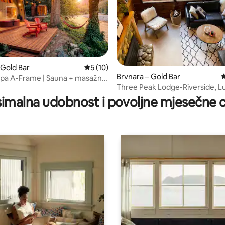
 Gold Bar
Prosječna ocjena: 5/5, recenzija: 10
5 (10)
Brvnara – Gold Bar
P
 spa A-Frame | Sauna + masažna
, recenzija: 104
Three Peak Lodge-Riverside, Lu
jeku
Sauna, Pets
imalna udobnost i povoljne mjesečne c