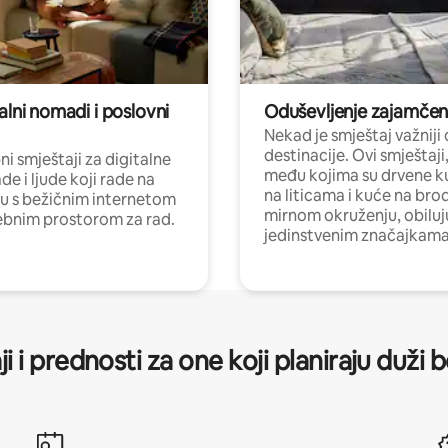
alni nomadi i poslovni
Oduševljenje zajamče
Nekad je smještaj važniji
destinacije. Ovi smještaji
i smještaji za digitalne
među kojima su drvene k
e i ljude koji rade na
na liticama i kuće na bro
nu s bežičnim internetom
mirnom okruženju, obiluj
ebnim prostorom za rad.
jedinstvenim značajkama
ji i prednosti za one koji planiraju duži 