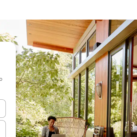
ao
dati koristeći se strelicama prema gore i prema dolje, kao i dodirom i