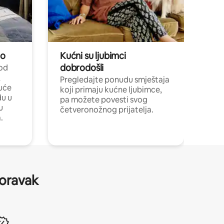
no
Kućni su ljubimci
dobrodošli
 od
,
Pregledajte ponudu smještaja
uće
koji primaju kućne ljubimce,
du u
pa možete povesti svog
u
četveronožnog prijatelja.
.
boravak