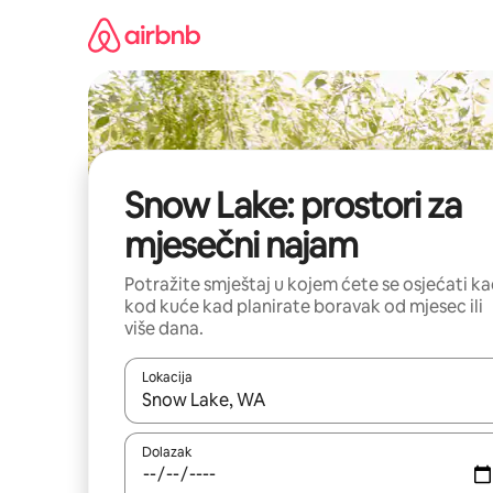
Prijeđi
na
sadržaj
Snow Lake: prostori za
mjesečni najam
Potražite smještaj u kojem ćete se osjećati k
kod kuće kad planirate boravak od mjesec ili
više dana.
Lokacija
Kada budu dostupni rezultati, moći ćete ih pregle
Dolazak