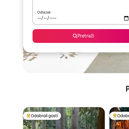
Odlazak
Pretraži
P
Odabrali gosti
Odabra
Među najviše rangiranima s oznakom „Odabrali gosti”
Među naj