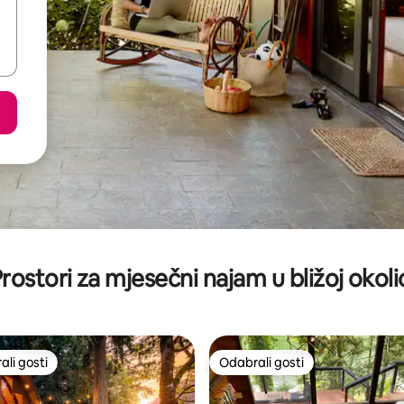
rostori za mjesečni najam u bližoj okoli
li gosti
Odabrali gosti
više rangiranima s oznakom „Odabrali gosti”
Odabrali gosti