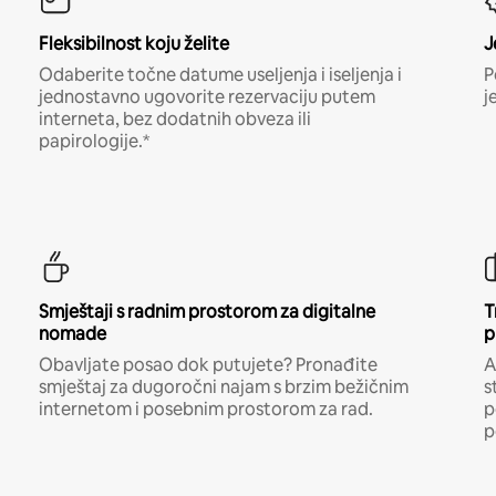
Fleksibilnost koju želite
J
Odaberite točne datume useljenja i iseljenja i
P
jednostavno ugovorite rezervaciju putem
j
interneta, bez dodatnih obveza ili
papirologije.*
Smještaji s radnim prostorom za digitalne
T
nomade
p
Obavljate posao dok putujete? Pronađite
A
smještaj za dugoročni najam s brzim bežičnim
s
internetom i posebnim prostorom za rad.
p
p