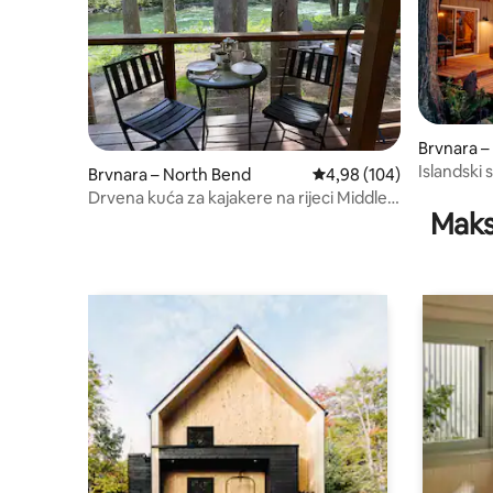
Brvnara –
Islandski
Brvnara – North Bend
Prosječna ocjena: 4,98/5
4,98 (104)
kada uz ri
Drvena kuća za kajakere na rijeci Middle
Maks
Fork