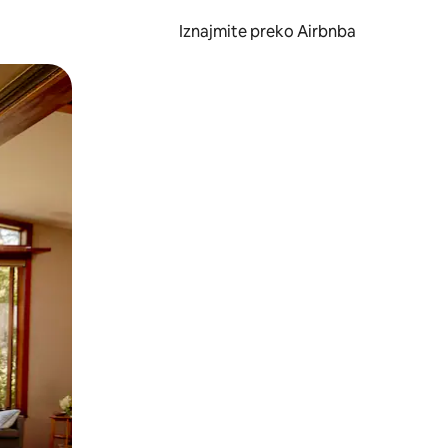
Iznajmite preko Airbnba
li prelaskom prstom po zaslonu.