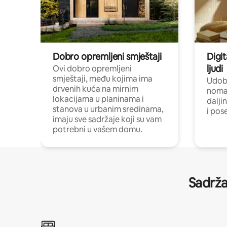
Dobro opremljeni smještaji
Digit
ljudi
Ovi dobro opremljeni
smještaji, među kojima ima
Udobn
drvenih kuća na mirnim
nomad
lokacijama u planinama i
dalji
stanova u urbanim sredinama,
i pos
imaju sve sadržaje koji su vam
potrebni u vašem domu.
Sadrža