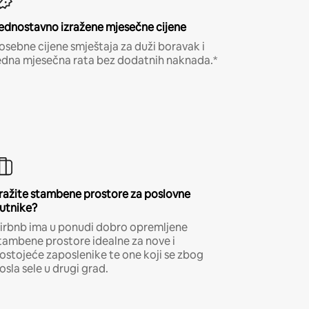
ednostavno izražene mjesečne cijene
osebne cijene smještaja za duži boravak i
edna mjesečna rata bez dodatnih naknada.*
ražite stambene prostore za poslovne
utnike?
irbnb ima u ponudi dobro opremljene
tambene prostore idealne za nove i
ostojeće zaposlenike te one koji se zbog
osla sele u drugi grad.