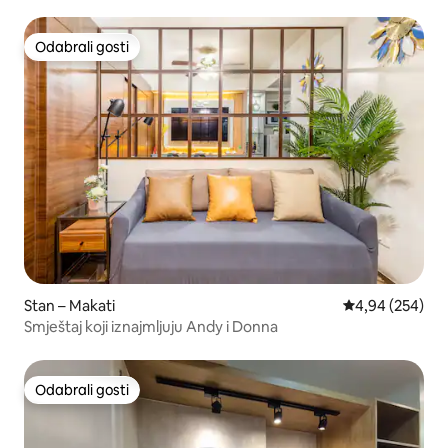
Odabrali gosti
Odabrali gosti
Stan – Makati
Prosječna ocjen
4,94 (254)
Smještaj koji iznajmljuju Andy i Donna
Odabrali gosti
Odabrali gosti