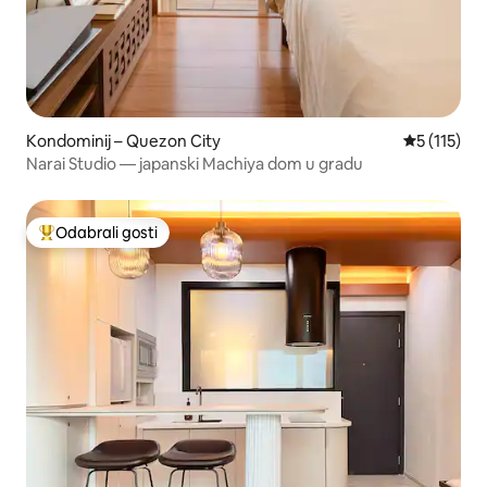
Kondominij – Quezon City
Prosječna o
5 (115)
Narai Studio — japanski Machiya dom u gradu
Odabrali gosti
Među najviše rangiranima s oznakom „Odabrali gosti”