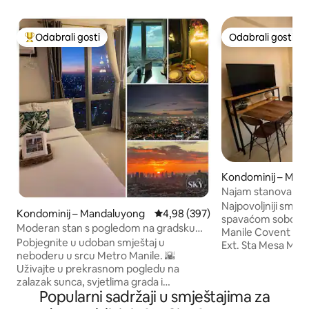
Odabrali gosti
Odabrali gosti
Među najviše rangiranima s oznakom „Odabrali gosti”
Odabrali gosti
Kondominij – Mani
Najam stanova Cov
Najpovoljniji smje
Kondominij – Mandaluyong
Prosječna ocjena: 4,98/5, recenzi
4,98 (397)
spavaćom sobom z
Moderan stan s pogledom na gradsku
Manile Covent Garden, Sta. Mesa Santol
panoramu u Metro Manili
Pobjegnite u udoban smještaj u
Ext. Sta Mesa Manila – Savršen smje
neboderu u srcu Metro Manile. 🌇
za obavljanje privat
Uživajte u prekrasnom pogledu na
zadataka ovdje u 
zalazak sunca, svjetlima grada i
području. – Vrlo pr
Popularni sadržaji u smještajima za
udobnom prostoru savršenom za odmor
u središtu Metro M
kod kuće, romantične večeri, proslave ili