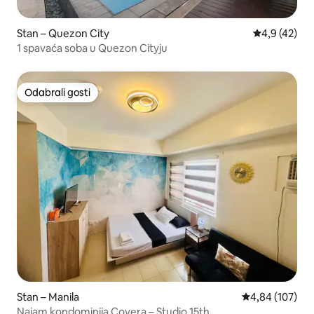
Stan – Quezon City
Prosječna ocj
4,9 (42)
1 spavaća soba u Quezon Cityju
Odabrali gosti
Odabrali gosti
Stan – Manila
Prosječna ocjen
4,84 (107)
Najam kondominija Covera – Studio 15th