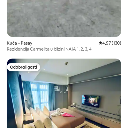
Kuća – Pasay
Prosječna ocjen
4,97 (130)
Rezidencija Carmelita u blizini NAIA 1, 2, 3, 4
Odabrali gosti
Odabrali gosti