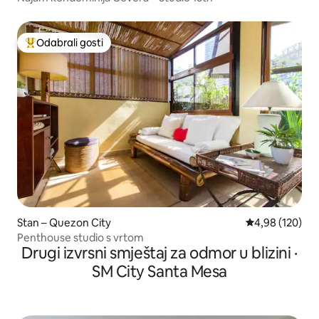
Odabrali gosti
Među najviše rangiranima s oznakom „Odabrali gosti”
Stan – Quezon City
Prosječna ocjen
4,98 (120)
Penthouse studio s vrtom
Drugi izvrsni smještaj za odmor u blizini ·
SM City Santa Mesa