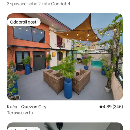
3 spavaće sobe 2 kata Condotel
Odabrali gosti
Odabrali gosti
Kuća – Quezon City
Prosječna ocjen
4,89 (346)
Terasa u vrtu