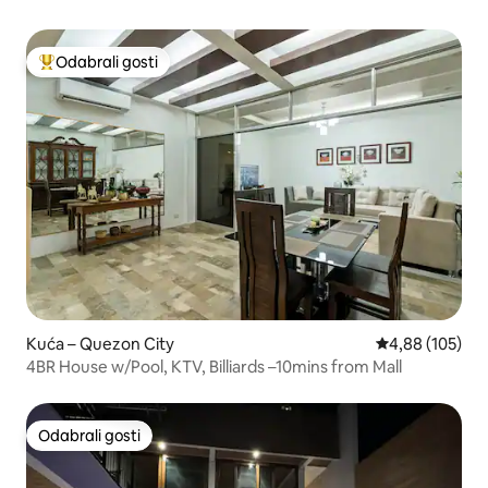
Odabrali gosti
Među najviše rangiranima s oznakom „Odabrali gosti”
Kuća – Quezon City
Prosječna ocjen
4,88 (105)
4BR House w/Pool, KTV, Billiards –10mins from Mall
Odabrali gosti
Odabrali gosti