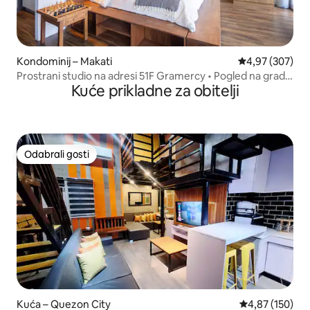
Kondominij – Makati
Prosječna ocjen
4,97 (307)
Prostrani studio na adresi 51F Gramercy • Pogled na grad •
Kuće prikladne za obitelji
Makati
Odabrali gosti
Odabrali gosti
Kuća – Quezon City
Prosječna ocjen
4,87 (150)