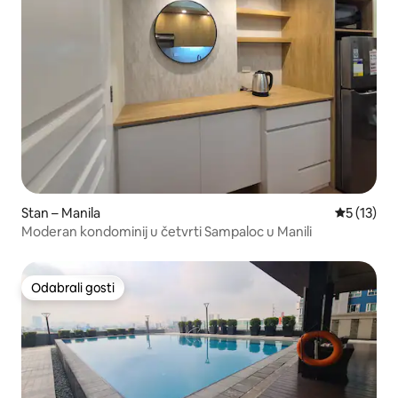
Stan – Manila
Prosječna 
5 (13)
Moderan kondominij u četvrti Sampaloc u Manili
Odabrali gosti
Odabrali gosti