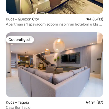
Kuća – Quezon City
Prosječna ocje
4,85 (13)
Apartman s 1 spavaćom sobom inspiriran hotelom u blizini
Solaire/Vertis North
Odabrali gosti
Odabrali gosti
Kuća – Taguig
Prosječna ocje
4,94 (87)
Casa Bonifacio