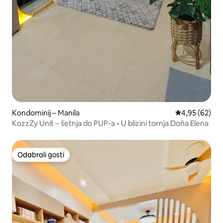
Kondominij – Manila
Prosječna ocje
4,95 (62)
KozzZy Unit – šetnja do PUP-a • U blizini tornja Doña Elena
Odabrali gosti
Odabrali gosti