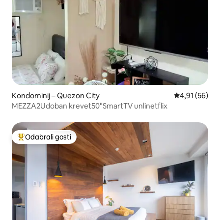
Kondominij – Quezon City
Prosječna ocje
4,91 (56)
MEZZA2Udoban krevet50"SmartTV unlinetflix
Odabrali gosti
Među najviše rangiranima s oznakom „Odabrali gosti”