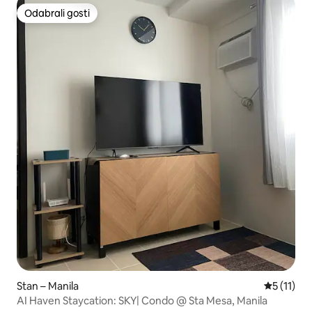
Odabrali gosti
Odabrali gosti
Stan – Manila
Prosječna 
5 (11)
AI Haven Staycation: SKY| Condo @ Sta Mesa, Manila