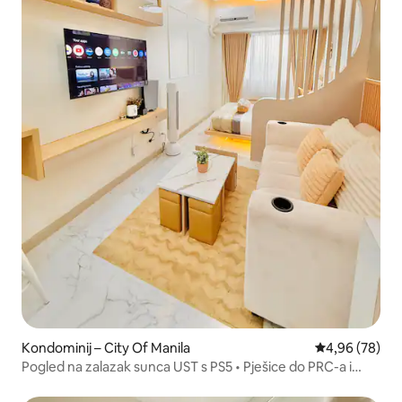
Kondominij – City Of Manila
Prosječna ocje
4,96 (78)
Pogled na zalazak sunca UST s PS5 • Pješice do PRC-a i
restorana