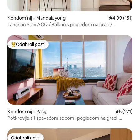
Kondominij – Mandaluyong
Prosječna ocjen
4,99 (151)
Tahanan Stay ACQ / Balkon s pogledom na grad /
100MBPS
Odabrali gosti
Među najviše rangiranima s oznakom „Odabrali gosti”
Kondominij – Pasig
Prosječna o
5 (271)
Potkrovlje s 1 spavaćom sobom i pogledom na grad |
Ortigas
Odabrali gosti