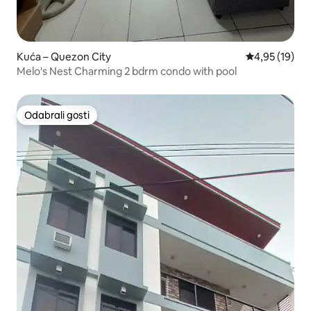
Kuća – Quezon City
Prosječna ocje
4,95 (19)
Melo's Nest Charming 2 bdrm condo with pool
Odabrali gosti
Odabrali gosti