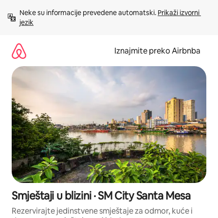
Prijeđi
Neke su informacije prevedene automatski. 
Prikaži izvorni 
na
jezik
sadržaj
Iznajmite preko Airbnba
Smještaji u blizini · SM City Santa Mesa
Rezervirajte jedinstvene smještaje za odmor, kuće i