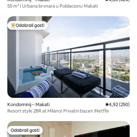
55 m² | Urbana brvnara u Poblacionu Makati
Odabrali gosti
Među najviše rangiranima s oznakom „Odabrali gosti”
Kondominij – Makati
Prosječna ocjen
4,92 (250)
Resort style 2BR at Milano! Privatni bazen iNetflix
Odabrali gosti
Odabrali gosti