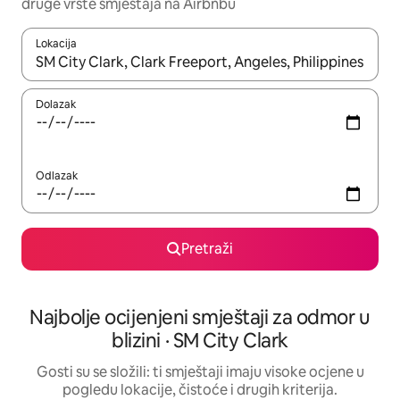
druge vrste smještaja na Airbnbu
Lokacija
Kada budu dostupni rezultati, moći ćete ih pregledati koristeći
Dolazak
Odlazak
Pretraži
Najbolje ocijenjeni smještaji za odmor u
blizini · SM City Clark
Gosti su se složili: ti smještaji imaju visoke ocjene u
pogledu lokacije, čistoće i drugih kriterija.