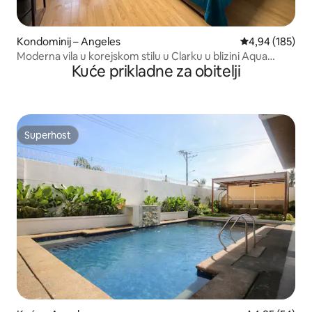
Kondominij – Angeles
Prosječna ocjen
4,94 (185)
Moderna vila u korejskom stilu u Clarku u blizini Aqua
Kuće prikladne za obitelji
Planeta
Superhost
Superhost