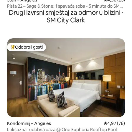
Pista 22 – Sage & Stone: 1 spavaća soba • 5 minuta do SM
Drugi izvrsni smještaj za odmor u blizini ·
Clarka
SM City Clark
Odabrali gosti
Među najviše rangiranima s oznakom „Odabrali gosti”
Kondominij – Angeles
Prosječna ocje
4,97 (76)
Luksuzna i udobna oaza @ One Euphoria Rooftop Pool