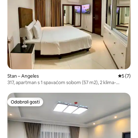
Stan – Angeles
Prosječna
5 (7)
317, apartman s 1 spavaćom sobom (57 m2), 2 klima-
uređaja/TV-a, kauč na razvlačenje (širine 150 – 179 cm)
Odabrali gosti
Odabrali gosti