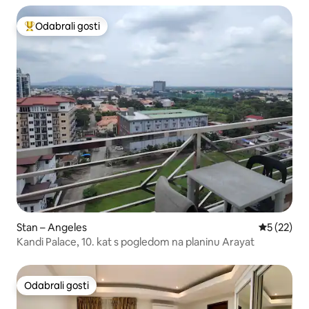
Odabrali gosti
Među najviše rangiranima s oznakom „Odabrali gosti”
Stan – Angeles
Prosječna 
5 (22)
Kandi Palace, 10. kat s pogledom na planinu Arayat
Odabrali gosti
Odabrali gosti