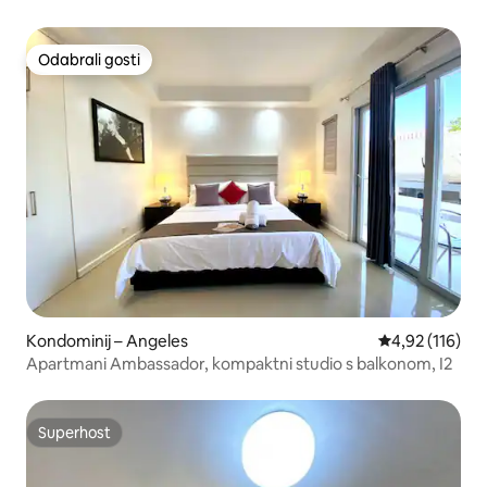
Walking Streeta
Odabrali gosti
Odabrali gosti
Kondominij – Angeles
Prosječna ocjen
4,92 (116)
Apartmani Ambassador, kompaktni studio s balkonom, I2
Superhost
Superhost