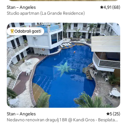
Stan – Angeles
Prosječna ocje
4,91 (68)
Studio apartman (La Grande Residence)
Odabrali gosti
Među najviše rangiranima s oznakom „Odabrali gosti”
Stan – Angeles
Prosječna 
5 (25)
Nedavno renoviran dragulj 1 BR @ Kandi Gros - Besplatan
bazen