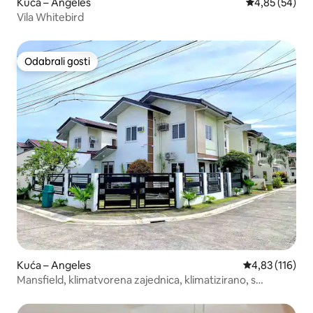
Kuća – Angeles
Prosječna ocje
4,85 (54)
Vila Whitebird
Odabrali gosti
Odabrali gosti
Kuća – Angeles
Prosječna ocjen
4,83 (116)
Mansfield, klimatvorena zajednica, klimatizirano, s
parkiralištem u blizini SM