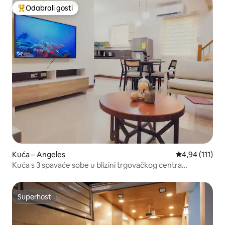
Odabrali gosti
Među najviše rangiranima s oznakom „Odabrali gosti”
Kuća – Angeles
Prosječna ocje
4,94 (111)
Kuća s 3 spavaće sobe u blizini trgovačkog centra
Marquee Mall, Angeles City
Superhost
Superhost