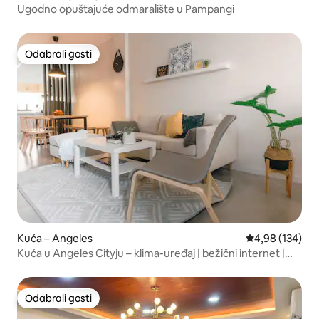
Ugodno opuštajuće odmaralište u Pampangi
Odabrali gosti
Odabrali gosti
Kuća – Angeles
Prosječna ocjen
4,98 (134)
Kuća u Angeles Cityju – klima-uređaj | bežični internet |
Netflix
Odabrali gosti
Odabrali gosti