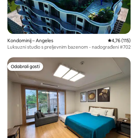
Kondominij – Angeles
Prosječna ocje
4,76 (115)
Luksuzni studio s preljevnim bazenom - nadograđeni #702
Odabrali gosti
Odabrali gosti