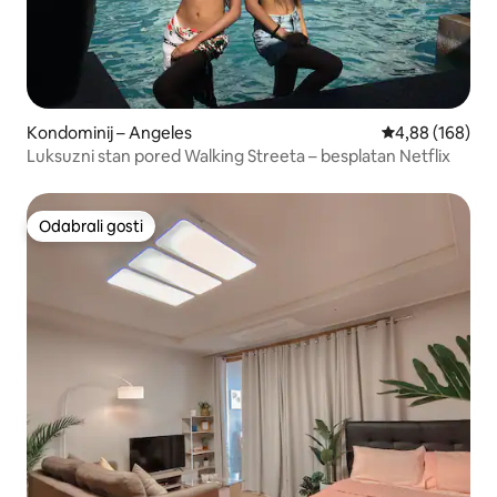
Kondominij – Angeles
Prosječna ocjen
4,88 (168)
Luksuzni stan pored Walking Streeta – besplatan Netflix
Odabrali gosti
Odabrali gosti