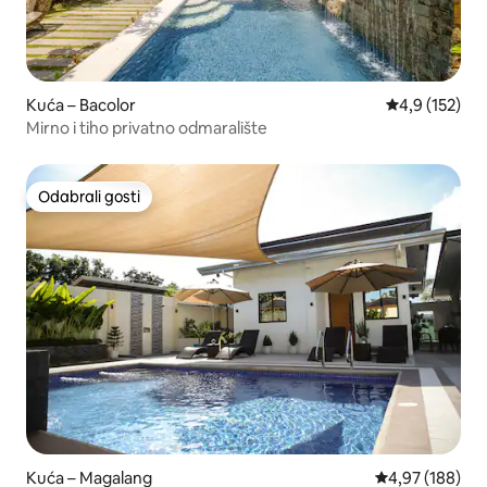
Kuća – Bacolor
Prosječna ocje
4,9 (152)
Mirno i tiho privatno odmaralište
Odabrali gosti
Odabrali gosti
Kuća – Magalang
Prosječna ocjen
4,97 (188)