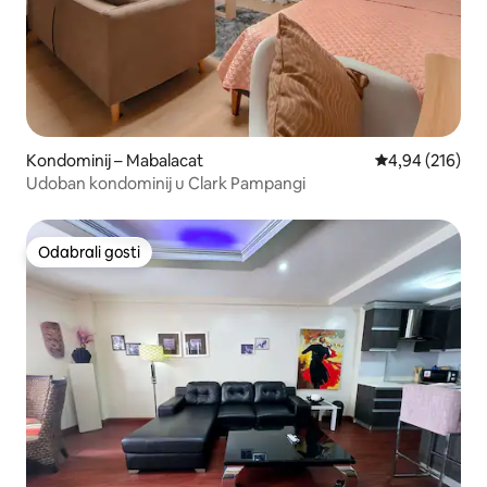
Kondominij – Mabalacat
Prosječna ocjen
4,94 (216)
Udoban kondominij u Clark Pampangi
Odabrali gosti
Odabrali gosti