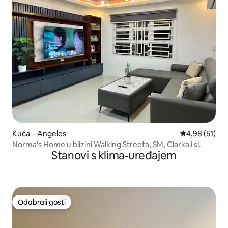
Kuća – Angeles
Prosječna ocje
4,98 (51)
Norma's Home u blizini Walking Streeta, SM, Clarka i sl.
Stanovi s klima-uređajem
Odabrali gosti
Odabrali gosti