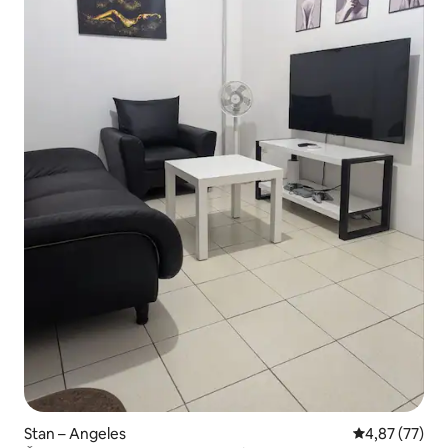
Stan – Angeles
Prosječna ocje
4,87 (77)