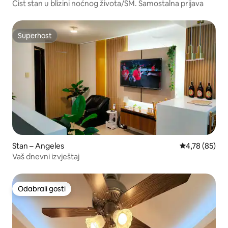
Čist stan u blizini noćnog života/SM. Samostalna prijava
Superhost
Superhost
Stan – Angeles
Prosječna ocje
4,78 (85)
Vaš dnevni izvještaj
Odabrali gosti
Odabrali gosti