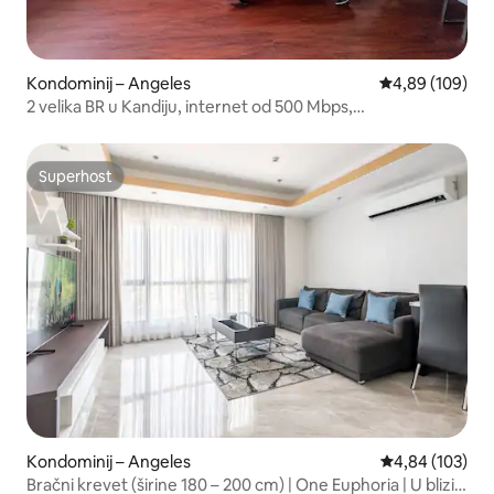
Kondominij – Angeles
Prosječna ocjen
4,89 (109)
2 velika BR u Kandiju, internet od 500 Mbps,
kondominij110SQM
Superhost
Superhost
Kondominij – Angeles
Prosječna ocjen
4,84 (103)
Bračni krevet (širine 180 – 200 cm) | One Euphoria | U blizini