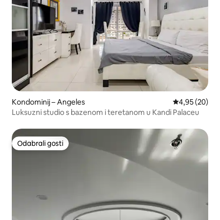
Kondominij – Angeles
Prosječna ocje
4,95 (20)
Luksuzni studio s bazenom i teretanom u Kandi Palaceu
Odabrali gosti
Odabrali gosti