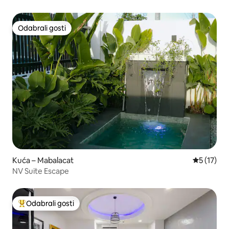
Odabrali gosti
Odabrali gosti
Kuća – Mabalacat
Prosječna 
5 (17)
NV Suite Escape
Odabrali gosti
Među najviše rangiranima s oznakom „Odabrali gosti”