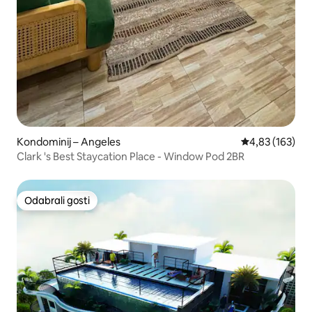
Kondominij – Angeles
Prosječna ocjen
4,83 (163)
Clark 's Best Staycation Place - Window Pod 2BR
Odabrali gosti
Odabrali gosti