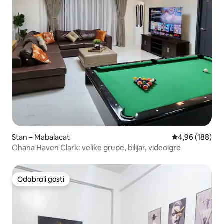
Stan – Mabalacat
Prosječna ocjen
4,96 (188)
Ohana Haven Clark: velike grupe, bilijar, videoigre
Odabrali gosti
Odabrali gosti