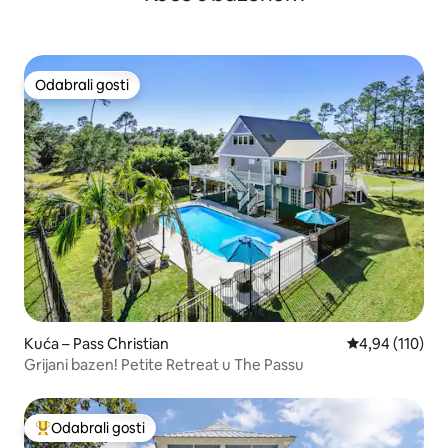
Odabrali gosti
Odabrali gosti
Kuća – Pass Christian
Prosječna ocjen
4,94 (110)
Grijani bazen! Petite Retreat u The Passu
Odabrali gosti
Među najviše rangiranima s oznakom „Odabrali gosti”