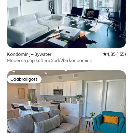
Kondominij – Bywater
Prosječna ocjen
4,85 (155)
Moderna pop kultura 2bd/2ba kondominij
Odabrali gosti
Odabrali gosti