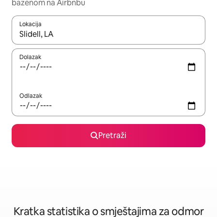
bazenom na Airbnbu
Lokacija
Kada budu dostupni rezultati, moći ćete ih pregledati koristeći
Dolazak
Odlazak
Pretraži
Kratka statistika o smještajima za odmor