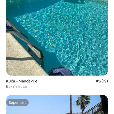
Kuća – Mandeville
Prosječna 
5 (19)
Bakina kuća
Superhost
Superhost