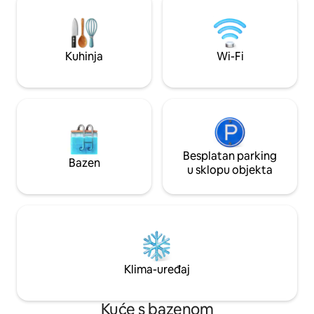
stopa sa svodovima. Mirna i spokojna
sadržajima kao što 
prednja veranda sa stolicama za ljuljanje.
vreće za sjedenje, 
Prilagođena tuš-kabina s otvorom i
plažu i još mnogo toga. Ovaj je
toaletni element. Stropni ventilatori,
savršen za vaš slj
Kuhinja
Wi-Fi
centralni klima-uređaj i UGRAĐENI
nemojte čekati.
GRIJANI BAZEN, vanjska natkrivena
kuhinja, s TV-om, kamado roštiljem i
plinskim roštiljem!
Besplatan parking
Bazen
u sklopu objekta
Klima-uređaj
Kuće s bazenom