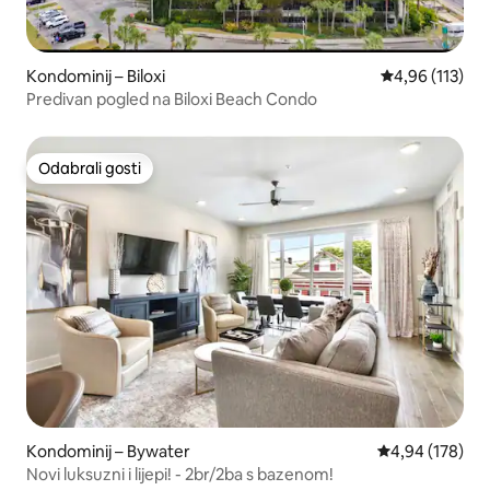
Kondominij – Biloxi
Prosječna ocjen
4,96 (113)
Predivan pogled na Biloxi Beach Condo
Odabrali gosti
Odabrali gosti
Kondominij – Bywater
Prosječna ocjen
4,94 (178)
Novi luksuzni i lijepi! - 2br/2ba s bazenom!