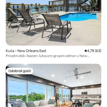
Kuća – New Orleans East
Prosječna ocje
4,79 (63)
Privatni dok i bazen: luksuzni grupni odmor u New
Orleansu!
Odabrali gosti
Odabrali gosti