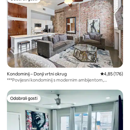
Odabrali gosti
Kondominij – Donji vrtni okrug
Prosječna ocjen
4,85 (176)
***Povijesni kondominij s modernim ambijentom,
parkingom i bazenom
Odabrali gosti
Odabrali gosti