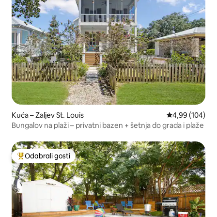
Kuća – Zaljev St. Louis
Prosječna ocjen
4,99 (104)
Bungalov na plaži – privatni bazen + šetnja do grada i plaže
Odabrali gosti
Među najviše rangiranima s oznakom „Odabrali gosti”