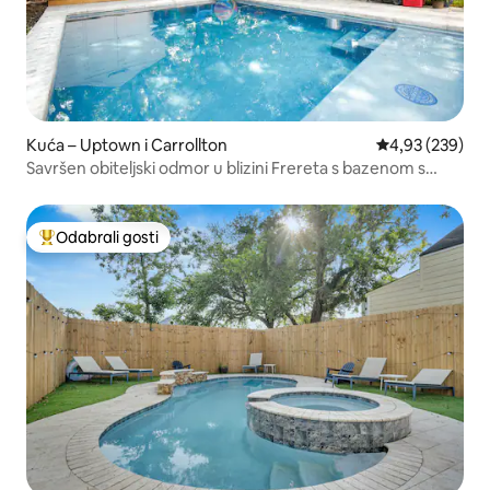
Kuća – Uptown i Carrollton
Prosječna ocjen
4,93 (239)
Savršen obiteljski odmor u blizini Frereta s bazenom s
morskom vodom
Odabrali gosti
Među najviše rangiranima s oznakom „Odabrali gosti”