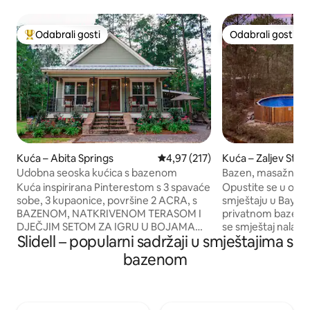
Odabrali gosti
Odabrali gosti
Među najviše rangiranima s oznakom „Odabrali gosti”
Odabrali gosti
Kuća – Abita Springs
Prosječna ocjena: 4,97/5, recenzi
4,97 (217)
Kuća – Zaljev St. L
Udobna seoska kućica s bazenom
Bazen, masažna kad
obalu zaljeva St. L
Kuća inspirirana Pinterestom s 3 spavaće
Opustite se u ov
sobe, 3 kupaonice, površine 2 ACRA, s
smještaju u Bay St.
BAZENOM, NATKRIVENOM TERASOM I
privatnom bazenu i m
DJEČJIM SETOM ZA IGRU U BOJAMA
se smještaj nalazi n
Slidell – popularni sadržaji u smještajima s
DUGE. Smještaj je uređen u rustikalnom
ima dovoljno prost
seoskom modernom stilu i smješten je u
zabavu. Na raspolaganju vam je mnoštvo
bazenom
šumi. U svakoj sobi je pametni TV.
mjesta za sjedenj
Kuhinjski pultovi od granita i mramora.
gledate djecu kako
LG uređaji od nehrđajućeg čelika. Perilica
ribu iz stražnjeg dv
i sušilica rublja SAMSUNG. Stropovi od 18
ognjištu. Kuhajte na roštilju i uživajte u