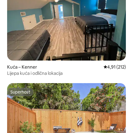
Kuća – Kenner
Prosječna ocje
4,91 (212)
Lijepa kuća i odlična lokacija
Superhost
Superhost