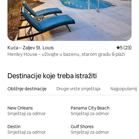
Kuća – Zaljev St. Louis
Prosječna 
5 (23)
Henley House – uživajte u bazenu, starom gradu ili plaži
Destinacije koje treba istražiti
Obližnje destinacije
Druge vrste smještaja
Najpopularnije
New Orleans
Panama City Beach
Smještaji za odmor
Smještaji za odmor
Destin
Gulf Shores
Smještaji za odmor
Smještaji za odmor