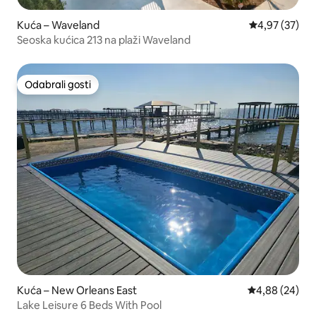
Kuća – Waveland
Prosječna ocje
4,97 (37)
Seoska kućica 213 na plaži Waveland
Odabrali gosti
Odabrali gosti
Kuća – New Orleans East
Prosječna ocje
4,88 (24)
Lake Leisure 6 Beds With Pool