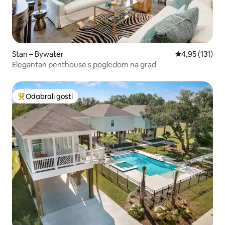
Stan – Bywater
Prosječna ocje
4,95 (131)
Elegantan penthouse s pogledom na grad
Odabrali gosti
Među najviše rangiranima s oznakom „Odabrali gosti”