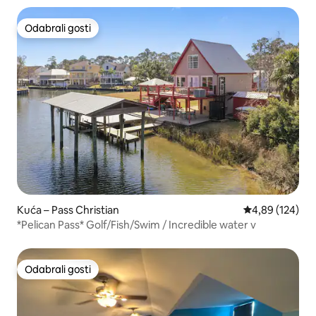
Odabrali gosti
Odabrali gosti
Kuća – Pass Christian
Prosječna ocjen
4,89 (124)
*Pelican Pass* Golf/Fish/Swim / Incredible water v
Odabrali gosti
Odabrali gosti