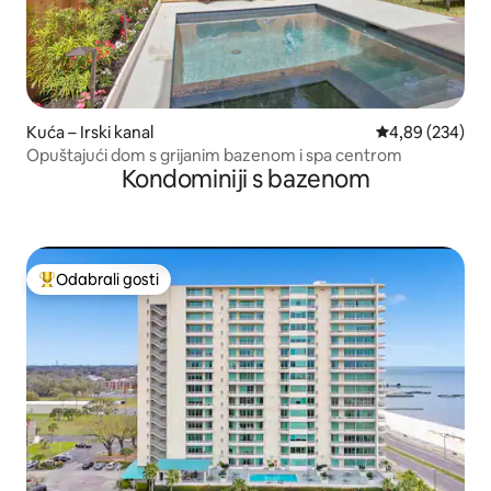
Kuća – Irski kanal
Prosječna ocjen
4,89 (234)
Opuštajući dom s grijanim bazenom i spa centrom
Kondominiji s bazenom
Odabrali gosti
Među najviše rangiranima s oznakom „Odabrali gosti”