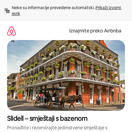
Prijeđi
Neke su informacije prevedene automatski. 
Prikaži izvorni 
na
jezik
sadržaj
Iznajmite preko Airbnba
Slidell – smještaji s bazenom
Pronađite i rezervirajte jedinstvene smještaje s