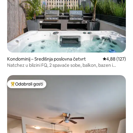
Kondominij – Središnja poslovna četvrt
Prosječna ocjen
4,88 (127)
Natchez u blizini FQ, 2 spavaće sobe, balkon, bazen i
masažnom kadom
Odabrali gosti
Među najviše rangiranima s oznakom „Odabrali gosti”